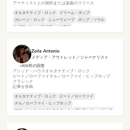
アーティストとの契約または楽曲のリリース
オルタナティブ・ロック
ドリーム・ポップ
ガレージ・ロック
ニューウェーブ
ポップ・ソウル
レゲエ
シューゲイザー
ソウル
Zoila Antonio
メディア・アウトレット／ジャーナリスト
>100件の回答
アシッド・ハウス
オルタナティブ・ロック
ビート／ローファイ
チル／ローファイ・ヒップホップ
クラシック
記事を投稿
オルタナティブ・ロック
ビート／ローファイ
チル／ローファイ・ヒップホップ
コマーシャル／メインストリーム
ダンス・ミュージック
ディスコ
ドリーム・ポップ
ヒップホップ