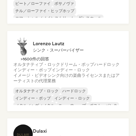
ビート／ローファイ
ボサノヴァ
チル／ローファイ・ヒップホップ
コマーシャル／メインストリーム
ダンスホール
ダンス・ポップ
ヒップホップ
ポップ・ソウル
Lorenzo Lautz
シンク・スーパーバイザー
>1600件の回答
オルタナティブ・ロック
ドリーム・ポップ
ハードロック
インディー・ポップ
インディー・ロック
イメージ・ビデオシンク向けの楽曲ライセンスまたはア
ーティストの代理業務
オルタナティブ・ロック
ハードロック
インディー・ポップ
インディー・ロック
メタル／ヘヴィメタル
ニューウェーブ
ポスト・パンク
サイケデリック・ロック
Dulaxi