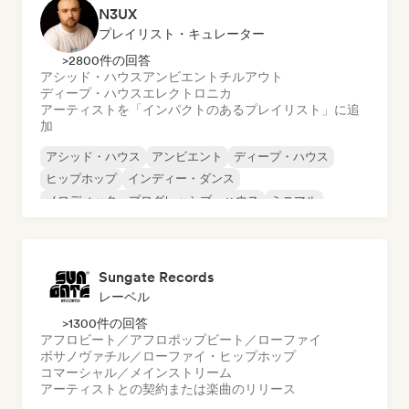
N3UX
プレイリスト・キュレーター
>2800件の回答
アシッド・ハウス
アンビエント
チルアウト
ディープ・ハウス
エレクトロニカ
アーティストを「インパクトのあるプレイリスト」に追
加
アシッド・ハウス
アンビエント
ディープ・ハウス
ヒップホップ
インディー・ダンス
メロディック・プログレッシブ・ハウス
ミニマル
オルガニック・ハウス／ダウンテンポ
Sungate Records
レーベル
>1300件の回答
アフロビート／アフロポップ
ビート／ローファイ
ボサノヴァ
チル／ローファイ・ヒップホップ
コマーシャル／メインストリーム
アーティストとの契約または楽曲のリリース