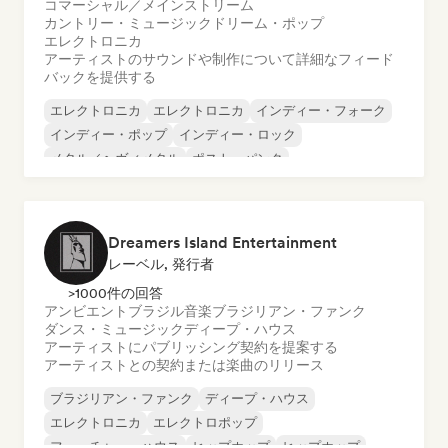
コマーシャル／メインストリーム
カントリー・ミュージック
ドリーム・ポップ
エレクトロニカ
アーティストのサウンドや制作について詳細なフィード
バックを提供する
エレクトロニカ
エレクトロニカ
インディー・フォーク
インディー・ポップ
インディー・ロック
メタル／ヘヴィメタル
ポスト・パンク
ロック・アンド・ロール／クラシック・ロック
Dreamers Island Entertainment
レーベル, 発行者
>1000件の回答
アンビエント
ブラジル音楽
ブラジリアン・ファンク
ダンス・ミュージック
ディープ・ハウス
アーティストにパブリッシング契約を提案する
アーティストとの契約または楽曲のリリース
ブラジリアン・ファンク
ディープ・ハウス
エレクトロニカ
エレクトロポップ
フューチャー・ハウス
ヒップホップ
ヒップホップ