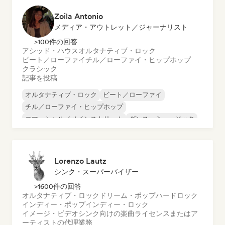
Zoila Antonio
メディア・アウトレット／ジャーナリスト
>100件の回答
アシッド・ハウス
オルタナティブ・ロック
ビート／ローファイ
チル／ローファイ・ヒップホップ
クラシック
記事を投稿
オルタナティブ・ロック
ビート／ローファイ
チル／ローファイ・ヒップホップ
コマーシャル／メインストリーム
ダンス・ミュージック
ディスコ
ドリーム・ポップ
ヒップホップ
Lorenzo Lautz
シンク・スーパーバイザー
>1600件の回答
オルタナティブ・ロック
ドリーム・ポップ
ハードロック
インディー・ポップ
インディー・ロック
イメージ・ビデオシンク向けの楽曲ライセンスまたはア
ーティストの代理業務