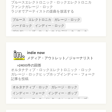
ブルース
エレクトロニック・ロック
エレクトロニカ
ファンク
ガレージ・ロック
ラジオでアーティストの楽曲を放送する
ブルース
エレクトロニカ
ガレージ・ロック
ハードロック
インディー・ロック
プログレッシブ・ロック
サイケデリック・ロック
ロック・アンド・ロール／クラシック・ロック
indie now
メディア・アウトレット／ジャーナリスト
>2400件の回答
オルタナティブ・ロック
エレクトロニック・ロック
ガレージ・ロック
ヒップホップ
インディー・フォーク
記事を投稿
オルタナティブ・ロック
ガレージ・ロック
インディー・フォーク
インディー・ポップ
インディー・ロック
インターナショナル・ラップ
メタル／ヘヴィメタル
ポップ・ロック