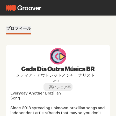
プロフィール
Cada Dia Outra Música BR
メディア・アウトレット／ジャーナリスト
310
高いシェア率
Everyday Another Brazilian

Song

Since 2018 spreading unknown brazilian songs and 
independent artists/bands that maybe you don't 