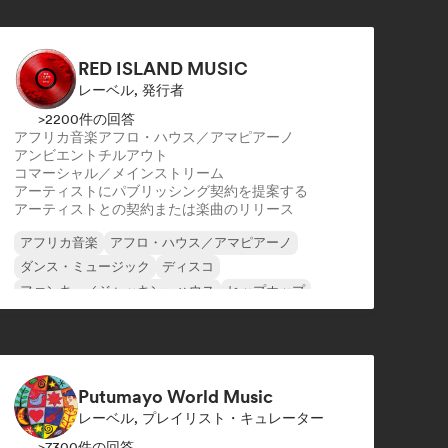
RED ISLAND MUSIC
レーベル, 発行者
>2200件の回答
アフリカ音楽
アフロ・ハウス／アマピアーノ
アンビエント
チルアウト
コマーシャル／メインストリーム
アーティストにパブリッシング契約を提案する
アーティストとの契約または楽曲のリリース
アフリカ音楽
アフロ・ハウス／アマピアーノ
ダンス・ミュージック
ディスコ
ファンキー／ジャッキン・ハウス
ヒップホップ
メロディック・プログレッシブ・ハウス
テックハウス
Putumayo World Music
レーベル, プレイリスト・キュレーター
>7300件の回答