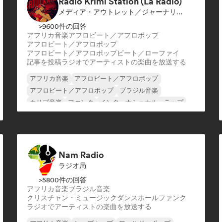
Radio Krimi Station (La Radio)
メディア・アウトレット／ジャーナリスト, ラジオ局
>9600件の回答
アフリカ音楽
アフロビート／アフロポップ
アフロビート／アフロポップ
アフロビート／アフロポップ
ビート／ローファイ
記事を投稿
ラジオでアーティストの楽曲を放送する
アフリカ音楽
アフロビート／アフロポップ
アフロビート／アフロポップ
ブラジル音楽
カリブ音楽
ファンク
インターナショナル・ラップ
オリエンタル・ミュージック
Nam Radio
ラジオ局
>5800件の回答
アフリカ音楽
ブラジル音楽
クリスチャン・ミュージック
ダンスホール
ファンク
ラジオでアーティストの楽曲を放送する