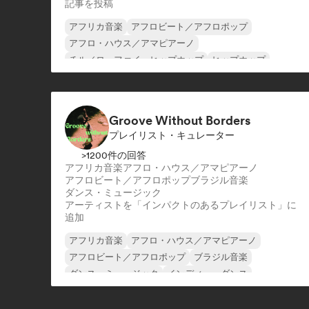
記事を投稿
アフリカ音楽
アフロビート／アフロポップ
アフロ・ハウス／アマピアーノ
チル／ローファイ・ヒップホップ
ヒップホップ
インターナショナル・ラップ
英語ラップ
フレンチ・ラップ
Groove Without Borders
プレイリスト・キュレーター
>1200件の回答
アフリカ音楽
アフロ・ハウス／アマピアーノ
アフロビート／アフロポップ
ブラジル音楽
ダンス・ミュージック
アーティストを「インパクトのあるプレイリスト」に
追加
アフリカ音楽
アフロ・ハウス／アマピアーノ
アフロビート／アフロポップ
ブラジル音楽
ダンス・ミュージック
インディー・ダンス
ラテン音楽
オリエンタル・ミュージック