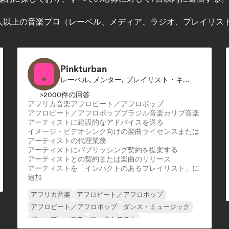
を18人以上の音楽プロ（レーベル、メディア、ラジオ、プレイリ
Pinkturban
レーベル, メンター, プレイリスト・キュレーター, 発行者, シンク・スーパーバイザー
>2000件の回答
アフリカ音楽
アフロビート／アフロポップ
アフロビート／アフロポップ
ブラジル音楽
カリブ音楽
アーティストに建設的なアドバイスを送る
イメージ・ビデオシンク向けの楽曲ライセンスまたは
アーティストの代理業務
アーティストにパブリッシング契約を提案する
アーティストとの契約または楽曲のリリース
アーティストを「インパクトのあるプレイリスト」に
追加
アフリカ音楽
アフロビート／アフロポップ
アフロビート／アフロポップ
ダンス・ミュージック
ディープ・ハウス
エレクトロニカ