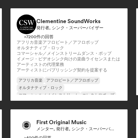
エクスペリメンタル・エレクトロニック
ヒップホップ
Clementine SoundWorks
発行者, シンク・スーパーバイザー
>7200件の回答
アフリカ音楽
アフロビート／アフロポップ
オルタナティブ・ロック
コマーシャル／メインストリーム
ダンス・ポップ
イメージ・ビデオシンク向けの楽曲ライセンスまたは
アーティストの代理業務
アーティストにパブリッシング契約を提案する
アフリカ音楽
アフロビート／アフロポップ
オルタナティブ・ロック
コマーシャル／メインストリーム
エレクトロポップ
映画音楽
インディー・ダンス
インディー・ロック
First Original Music
メンター, 発行者, シンク・スーパーバイザー
>400件の回答