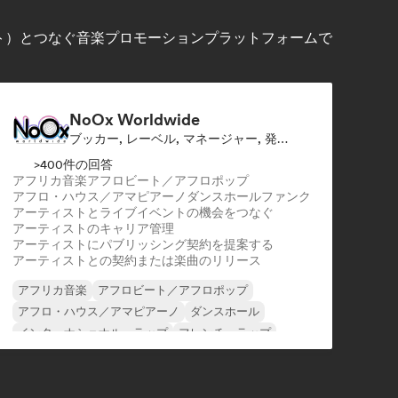
スト）とつなぐ音楽プロモーションプラットフォームで
NoOx Worldwide
ブッカー, レーベル, マネージャー, 発行者
>400件の回答
アフリカ音楽
アフロビート／アフロポップ
アフロ・ハウス／アマピアーノ
ダンスホール
ファンク
アーティストとライブイベントの機会をつなぐ
アーティストのキャリア管理
アーティストにパブリッシング契約を提案する
アーティストとの契約または楽曲のリリース
アフリカ音楽
アフロビート／アフロポップ
アフロ・ハウス／アマピアーノ
ダンスホール
インターナショナル・ラップ
フレンチ・ラップ
アーバン・ポップ
ファンク