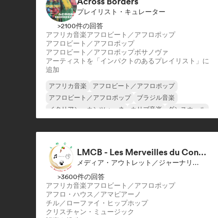
Across Borders
プレイリスト・キュレーター
>2100件の回答
アフリカ音楽
アフロビート／アフロポップ
アフロビート／アフロポップ
アフロビート／アフロポップ
ボサノヴァ
アーティストを「インパクトのあるプレイリスト」に
追加
アフリカ音楽
アフロビート／アフロポップ
アフロビート／アフロポップ
ブラジル音楽
イタリアン・カンツォーネ
カリブ音楽
ダンスホール
ラテン音楽
LMCB - Les Merveilles du Congo 🇨🇬
メディア・アウトレット／ジャーナリスト
>3600件の回答
アフリカ音楽
アフロビート／アフロポップ
アフロ・ハウス／アマピアーノ
チル／ローファイ・ヒップホップ
クリスチャン・ミュージック