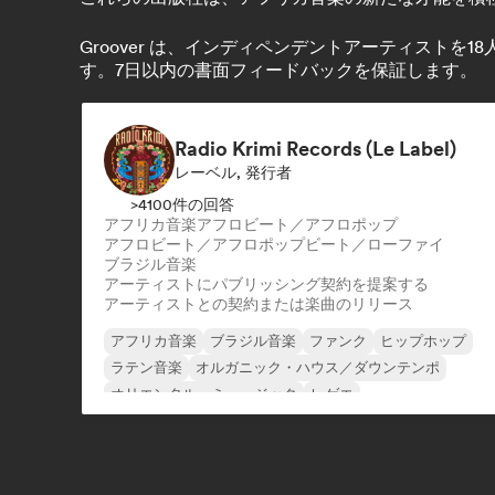
Groover は、インディペンデントアーティスト
す。7日以内の書面フィードバックを保証します。
Radio Krimi Records (Le Label)
レーベル, 発行者
>4100件の回答
アフリカ音楽
アフロビート／アフロポップ
アフロビート／アフロポップ
ビート／ローファイ
ブラジル音楽
アーティストにパブリッシング契約を提案する
アーティストとの契約または楽曲のリリース
アフリカ音楽
ブラジル音楽
ファンク
ヒップホップ
ラテン音楽
オルガニック・ハウス／ダウンテンポ
オリエンタル・ミュージック
レゲエ