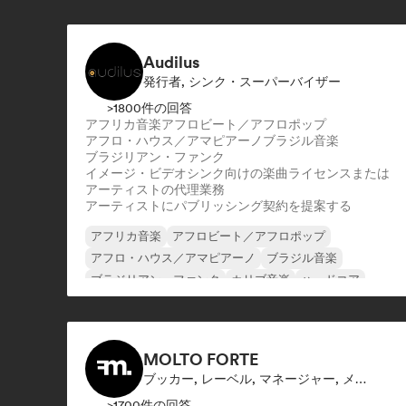
Audilus
発行者, シンク・スーパーバイザー
>1800件の回答
アフリカ音楽
アフロビート／アフロポップ
アフロ・ハウス／アマピアーノ
ブラジル音楽
ブラジリアン・ファンク
イメージ・ビデオシンク向けの楽曲ライセンスまたは
アーティストの代理業務
アーティストにパブリッシング契約を提案する
アフリカ音楽
アフロビート／アフロポップ
アフロ・ハウス／アマピアーノ
ブラジル音楽
ブラジリアン・ファンク
カリブ音楽
ハードコア
ヒップホップ
MOLTO FORTE
ブッカー, レーベル, マネージャー, メンター, 発行者
>1700件の回答