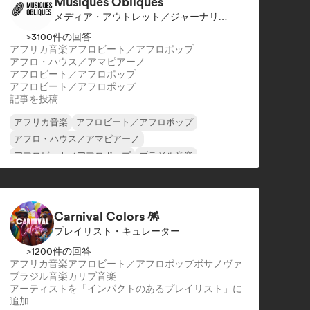
Musiques Obliques
メディア・アウトレット／ジャーナリスト
>3100件の回答
アフリカ音楽
アフロビート／アフロポップ
アフロ・ハウス／アマピアーノ
アフロビート／アフロポップ
アフロビート／アフロポップ
記事を投稿
アフリカ音楽
アフロビート／アフロポップ
アフロ・ハウス／アマピアーノ
アフロビート／アフロポップ
ブラジル音楽
ブラジリアン・ファンク
ジャズ・フュージョン
インターナショナル・ラップ
Carnival Colors 🪅
プレイリスト・キュレーター
>1200件の回答
アフリカ音楽
アフロビート／アフロポップ
ボサノヴァ
ブラジル音楽
カリブ音楽
アーティストを「インパクトのあるプレイリスト」に
追加