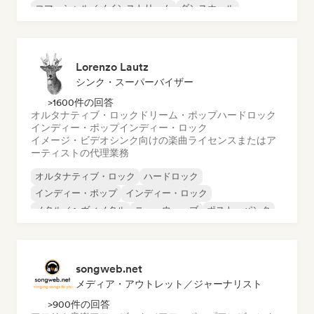
コマーシャル／メインストリーム
ダンスホール
ダンス・ポップ
ヒップホップ
ポップ・ソウル
Lorenzo Lautz
シンク・スーパーバイザー
>1600件の回答
オルタナティブ・ロック
ドリーム・ポップ
ハードロック
インディー・ポップ
インディー・ロック
イメージ・ビデオシンク向けの楽曲ライセンスまたはア
ーティストの代理業務
オルタナティブ・ロック
ハードロック
インディー・ポップ
インディー・ロック
メタル／ヘヴィメタル
ニューウェーブ
ポスト・パンク
サイケデリック・ロック
songweb.net
メディア・アウトレット／ジャーナリスト
>900件の回答