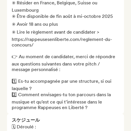
✳️ Résider en France, Belgique, Suisse ou 
Luxembourg

✳️ Être disponible de fin août à mi-octobre 2025

✳️ Avoir 18 ans ou plus

✳️ Lire le règlement avant de candidater > 
https://rappeusesenliberte.com/reglement-du-
concours/

👉 Au moment de candidater, merci de répondre 
aux questions suivantes dans votre pitch / 
message personnalisé : 

1️⃣ Es-tu accompagnée par une structure, si oui 
laquelle ?

2️⃣ Comment envisages-tu ton parcours dans la 
musique et qu’est ce qui t'intéresse dans le 
programme Rappeuses en Liberté ?
スケジュール
🗓️ Déroulé :
