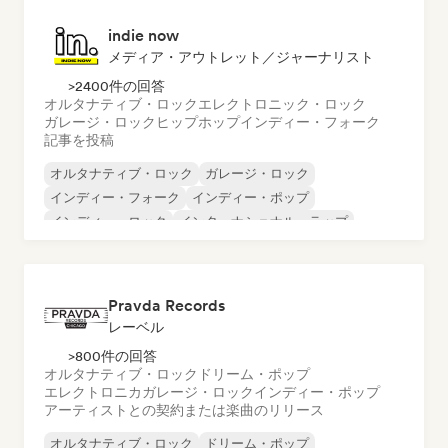
indie now
メディア・アウトレット／ジャーナリスト
>2400件の回答
オルタナティブ・ロック
エレクトロニック・ロック
ガレージ・ロック
ヒップホップ
インディー・フォーク
記事を投稿
オルタナティブ・ロック
ガレージ・ロック
インディー・フォーク
インディー・ポップ
インディー・ロック
インターナショナル・ラップ
メタル／ヘヴィメタル
ポップ・ロック
Pravda Records
レーベル
>800件の回答
オルタナティブ・ロック
ドリーム・ポップ
エレクトロニカ
ガレージ・ロック
インディー・ポップ
アーティストとの契約または楽曲のリリース
オルタナティブ・ロック
ドリーム・ポップ