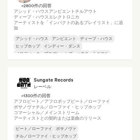
>2800件の回答
アシッド・ハウス
アンビエント
チルアウト
ディープ・ハウス
エレクトロニカ
アーティストを「インパクトのあるプレイリスト」に追
加
アシッド・ハウス
アンビエント
ディープ・ハウス
ヒップホップ
インディー・ダンス
メロディック・プログレッシブ・ハウス
ミニマル
オルガニック・ハウス／ダウンテンポ
Sungate Records
レーベル
>1300件の回答
アフロビート／アフロポップ
ビート／ローファイ
ボサノヴァ
チル／ローファイ・ヒップホップ
コマーシャル／メインストリーム
アーティストとの契約または楽曲のリリース
ビート／ローファイ
ボサノヴァ
チル／ローファイ・ヒップホップ