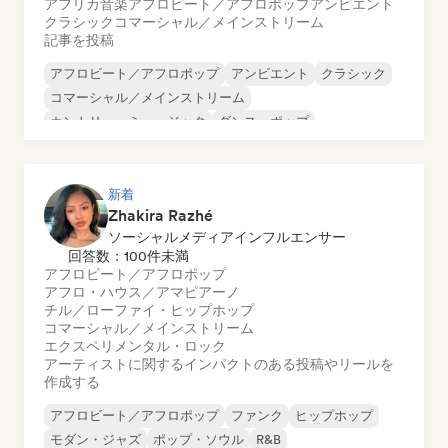
アフリカ音楽
アフロビート／アフロポップ
アンビエント
クラシック
コマーシャル／メインストリーム
記事を投稿
アフロビート／アフロポップ
アンビエント
クラシック
コマーシャル／メインストリーム
カントリー・ミュージック
ダンス・ポップ
ドリル／ジャージー
ヒップホップ
新着
Zhakira Razhé
ソーシャルメディアインフルエンサー
回答数：100件未満
アフロビート／アフロポップ
アフロ・ハウス／アマピアーノ
チル／ローファイ・ヒップホップ
コマーシャル／メインストリーム
エクスペリメンタル・ロック
アーティストに関するインパクトのある投稿やリールを
作成する
アフロビート／アフロポップ
ファンク
ヒップホップ
モダン・ジャズ
ポップ・ソウル
R&B