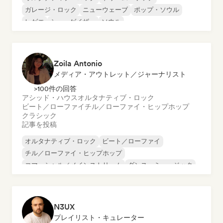
ガレージ・ロック
ニューウェーブ
ポップ・ソウル
レゲエ
シューゲイザー
ソウル
Zoila Antonio
メディア・アウトレット／ジャーナリスト
>100件の回答
アシッド・ハウス
オルタナティブ・ロック
ビート／ローファイ
チル／ローファイ・ヒップホップ
クラシック
記事を投稿
オルタナティブ・ロック
ビート／ローファイ
チル／ローファイ・ヒップホップ
コマーシャル／メインストリーム
ダンス・ミュージック
ディスコ
ドリーム・ポップ
ヒップホップ
N3UX
プレイリスト・キュレーター