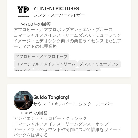
YTINIFNI PICTURES
シンク・スーパーバイザー
>4700件の回答
アフロビート／アフロポップ
アンビエント
ブルース
コマーシャル／メインストリーム
ダンス・ミュージック
イメージ・ビデオシンク向けの楽曲ライセンスまたはア
ーティストの代理業務
アフロビート／アフロポップ
コマーシャル／メインストリーム
ダンス・ミュージック
映画音楽
ヒップホップ
インディー・ロック
インダストリアル・ミュージック
インストゥルメンタル
Guido Tongiorgi
サウンドエキスパート, シンク・スーパーバイザー
>100件の回答
アンビエント
アフロビート
クラシック
コマーシャル／メインストリーム
ダンス・ポップ
アーティストのサウンドや制作について詳細なフィード
バックを提供する