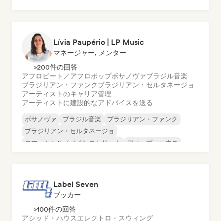
ヒップホップ
インディー・フォーク
インストゥルメンタル
モダン・ジャズ
Lívia Paupério | LP Music
マネージャー, メンター
>200件の回答
アフロビート／アフロポップ
ボサノヴァ
ブラジル音楽
ブラジリアン・ファンク
ブラジリアン・セルタネージョ
アーティストのキャリア管理
アーティストに建設的なアドバイスを送る
ボサノヴァ
ブラジル音楽
ブラジリアン・ファンク
ブラジリアン・セルタネージョ
コマーシャル／メインストリーム
ディープ・ハウス
ディスコ
ドラム・アンド・ベース
Label Seven
ブッカー
>100件の回答
アシッド・ハウス
エレクトロ・スウィング