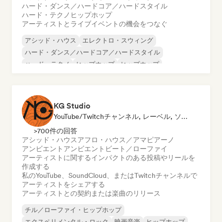
ハード・ダンス／ハードコア／ハードスタイル
ハード・テクノ
ヒップホップ
アーティストとライブイベントの機会をつなぐ
アシッド・ハウス
エレクトロ・スウィング
ハード・ダンス／ハードコア／ハードスタイル
ハード・テクノ
ヒップホップ
ヒップホップ
メロディック・プログレッシブ・ハウス
ヌーヴェル・シーン
KG Studio
YouTube/Twitchチャンネル, レーベル, ソーシャルメディアインフルエンサー
>700件の回答
アシッド・ハウス
アフロ・ハウス／アマピアーノ
アンビエント
アンビエント
ビート／ローファイ
アーティストに関するインパクトのある投稿やリールを
作成する
私のYouTube、SoundCloud、またはTwitchチャンネルで
アーティストをシェアする
アーティストとの契約または楽曲のリリース
チル／ローファイ・ヒップホップ
エクスペリメンタル・ロック
映画音楽
ヒップホップ