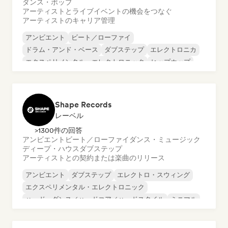
ダンス・ポップ
アーティストとライブイベントの機会をつなぐ
アーティストのキャリア管理
アンビエント
ビート／ローファイ
ドラム・アンド・ベース
ダブステップ
エレクトロニカ
エクスペリメンタル・エレクトロニック
ヒップホップ
ミニマル
Shape Records
レーベル
>1300件の回答
アンビエント
ビート／ローファイ
ダンス・ミュージック
ディープ・ハウス
ダブステップ
アーティストとの契約または楽曲のリリース
アンビエント
ダブステップ
エレクトロ・スウィング
エクスペリメンタル・エレクトロニック
ハード・ダンス／ハードコア／ハードスタイル
ミニマル
ニュー・ディスコ／イタロ
シンセウェーブ