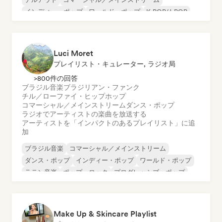
インディー・ポップ
ワールド・ポップ
K-POP/J-POP
ポップ・ソウル
Luci Moret
プレイリスト・キュレーター, ラジオ局
>800件の回答
ブラジル音楽
ブラジリアン・ファンク
チル／ローファイ・ヒップホップ
コマーシャル／メインストリーム
ダンス・ポップ
ラジオでアーティストの楽曲を放送する
アーティストを「インパクトのあるプレイリスト」に追
加
ブラジル音楽
コマーシャル／メインストリーム
ダンス・ポップ
インディー・ポップ
ワールド・ポップ
ラテン音楽
ポップ・ロック
プログレッシブ・ポップ
Make Up & Skincare Playlist