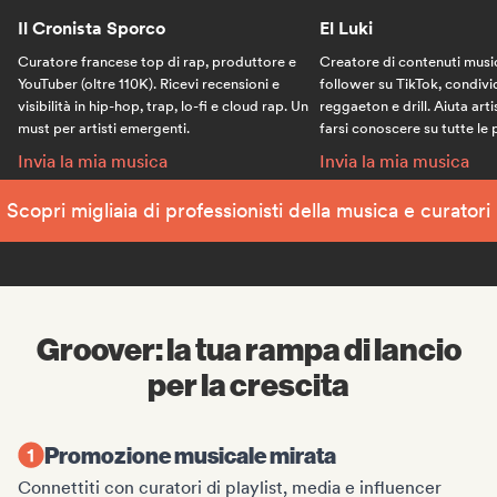
Il Cronista Sporco
El Luki
Curatore francese top di rap, produttore e
Creatore di contenuti musi
YouTuber (oltre 110K). Ricevi recensioni e
follower su TikTok, condivid
visibilità in hip-hop, trap, lo-fi e cloud rap. Un
reggaeton e drill. Aiuta art
must per artisti emergenti.
farsi conoscere su tutte le
Il Cronista Sporco:
El Luki:
Invia la mia musica
Invia la mia musica
Scopri migliaia di professionisti della musica e curatori
Groover: la tua rampa di lancio
per la crescita
Promozione musicale mirata
Connettiti con curatori di playlist, media e influencer