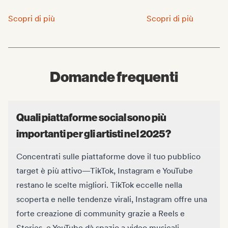
Promuovi la tua musica:
Fatti notare nelle play
Scopri di più
Scopri di più
Domande frequenti
Quali piattaforme social sono più
importanti per gli artisti nel 2025?
Concentrati sulle piattaforme dove il tuo pubblico
target è più attivo—TikTok, Instagram e YouTube
restano le scelte migliori. TikTok eccelle nella
scoperta e nelle tendenze virali, Instagram offre una
forte creazione di community grazie a Reels e
Stories, e YouTube dà spazio a video musicali