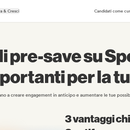
a & Cresci
Candidati come cu
 pre-save su Spo
ortanti per la t
ano a creare engagement in anticipo e aumentare le tue possibil
3 vantaggi c