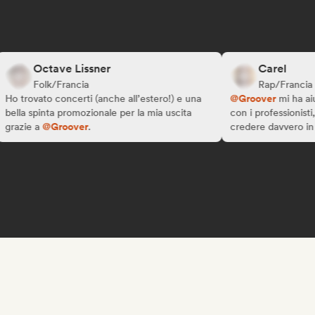
Octave Lissner
Carel
Folk/Francia
Rap/Francia
ovato concerti (anche all’estero!) e una
@Groover
mi ha aiutato a
 spinta promozionale per la mia uscita
con i professionisti, ampli
e a
@Groover
.
credere davvero in me!