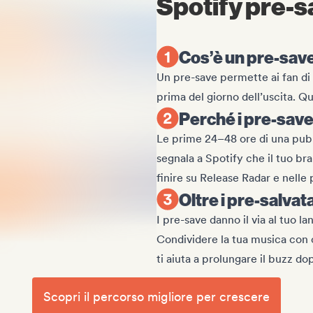
Spotify pre-
Cos’è un pre-save
Un pre-save permette ai fan di 
prima del giorno dell’uscita. Qu
Perché i pre-save
Le prime 24–48 ore di una pub
segnala a Spotify che il tuo br
finire su Release Radar e nelle 
Oltre i pre-salvat
I pre-save danno il via al tuo 
Condividere la tua musica con c
ti aiuta a prolungare il buzz dop
Scopri il percorso migliore per crescere