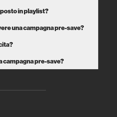
posto in playlist?
overe una campagna pre-save?
cita?
mia campagna pre-save?