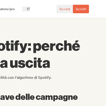
ratore/pro
IT
Accedi
Iscriviti
tify: perché
ua uscita
ità con l’algoritmo di Spotify.
hiave delle campagne