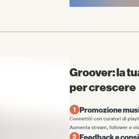
Groover: la tu
per crescere
Promozione musi
Connettiti con curatori di playl
Aumenta stream, follower e visi
Feedback e consi