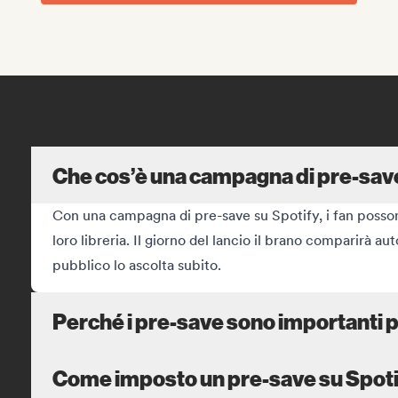
Che cos’è una campagna di pre-sav
Con una campagna di pre-save su Spotify, i fan possono
loro libreria. Il giorno del lancio il brano comparirà au
pubblico lo ascolta subito.
Perché i pre-save sono importanti per
Come imposto un pre-save su Spot