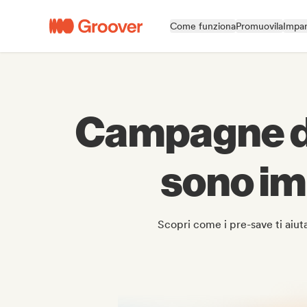
Come funziona
Promuovila
Impar
Campagne di
sono imp
Scopri come i pre-save ti aiut