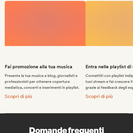
Fai promozione alla tua musica
Entra nelle playlist di
Presenta la tua musica a blog, giornalisti e
Connettiti con playlist ind
professionisti per ottenere copertura
tuoi stream e fai crescere i
mediatica, concerti e inserimenti in playlist.
grazie ai feedback degli esp
Fai promozione alla tua musica:
Entra nelle playlist di
Scopri di più
Scopri di più
Domande frequenti