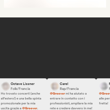
Octave Lissner
Carel
R.W
Folk/Francia
Rap/Francia
Fol
 trovato concerti (anche
@Groover
mi ha aiutato a
@Groover
’estero!) e una bella spinta
entrare in contatto con i
alle persone
omozionale per la mia
professionisti, ampliare la mia
fretta!
ita grazie a
@Groover
.
rete e credere davvero in me!