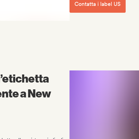
Contatta i label US
’etichetta
ente a New