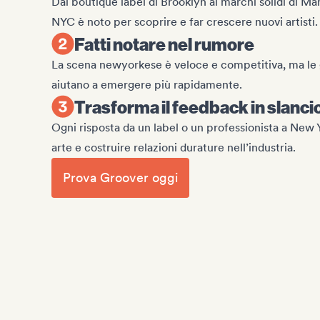
Dai boutique label di Brooklyn ai marchi solidi di Ma
NYC è noto per scoprire e far crescere nuovi artisti.
Fatti notare nel rumore
La scena newyorkese è veloce e competitiva, ma le gi
aiutano a emergere più rapidamente.
Trasforma il feedback in slanci
Ogni risposta da un label o un professionista a New Yo
arte e costruire relazioni durature nell’industria.
Prova Groover oggi