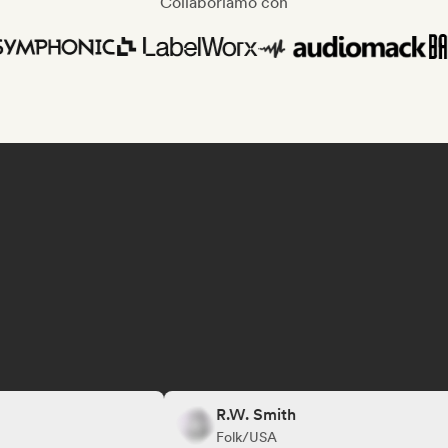
Collaboriamo con
R.W. Smith
Folk/USA