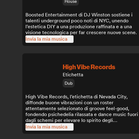
House
Boosted Entertainment di DJ Winston sostiene i
talenti underground poco noti di NYC, unendo
l’estetica DIY a una produzione raffinata e a una
visione tecnologica per far crescere nuove scene.
Invia la mia musica
High Vibe Records
Etichetta
Dub
High Vibe Records, l’etichetta di Nevada City,
diffonde buone vibrazioni con un roster
attentamente selezionato di groove feel-good,
fondendo psichedelia rilassata e dance music fuori
dagli schemi per elevare lo spirito degli
ascoltatori.
Invia la mia musica