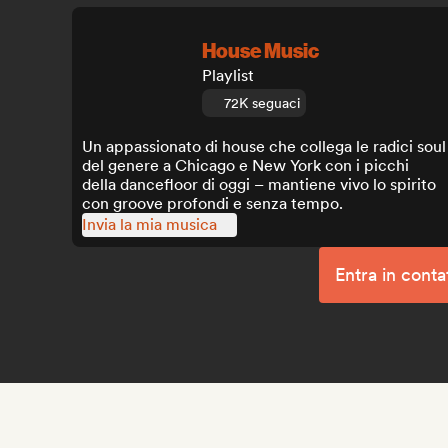
House Music
Playlist
72K seguaci
Un appassionato di house che collega le radici soul
del genere a Chicago e New York con i picchi
della dancefloor di oggi – mantiene vivo lo spirito
con groove profondi e senza tempo.
Invia la mia musica
Entra in conta