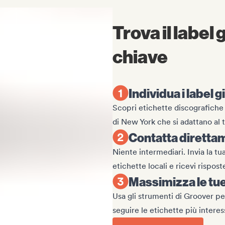
Trova il label
chiave
Individua i label g
Scopri etichette discografiche
di New York che si adattano al tu
Contatta diretta
Niente intermediari. Invia la tu
etichette locali e ricevi rispost
Massimizza le tu
Usa gli strumenti di Groover pe
seguire le etichette più interes