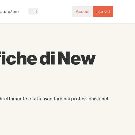
ratore/pro
IT
Accedi
Iscriviti
afiche di New
irettamente e fatti ascoltare dai professionisti nel