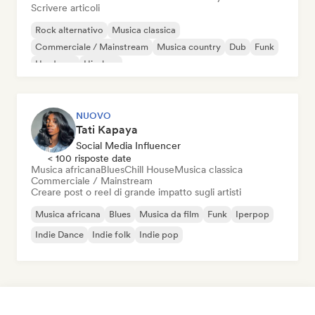
Scrivere articoli
Rock alternativo
Musica classica
Commerciale / Mainstream
Musica country
Dub
Funk
Hardcore
Hip-hop
NUOVO
Tati Kapaya
Social Media Influencer
< 100 risposte date
Musica africana
Blues
Chill House
Musica classica
Commerciale / Mainstream
Creare post o reel di grande impatto sugli artisti
Musica africana
Blues
Musica da film
Funk
Iperpop
Indie Dance
Indie folk
Indie pop