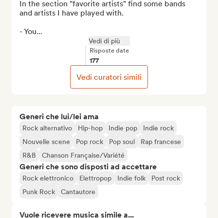
In the section "favorite artists" find some bands 
and artists I have played with.

- You...
Vedi di più
Risposte date
177
Vedi curatori simili
Generi che lui/lei ama
Rock alternativo
Hip-hop
Indie pop
Indie rock
Nouvelle scene
Pop rock
Pop soul
Rap francese
R&B
Chanson Française/Variété
Generi che sono disposti ad accettare
Rock elettronico
Elettropop
Indie folk
Post rock
Punk Rock
Cantautore
Vuole ricevere musica simile a...