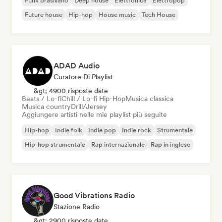
Funk brasiliano
Deep house
Elettronica
Elettropop
Future house
Hip-hop
House music
Tech House
ADAD Audio
Curatore Di Playlist
&gt; 4900 risposte date
Beats / Lo-fi
Chill / Lo-fi Hip-Hop
Musica classica
Musica country
Drill/Jersey
Aggiungere artisti nelle mie playlist più seguite
Hip-hop
Indie folk
Indie pop
Indie rock
Strumentale
Hip-hop strumentale
Rap internazionale
Rap in inglese
Good Vibrations Radio
Stazione Radio
&gt; 2900 risposte date