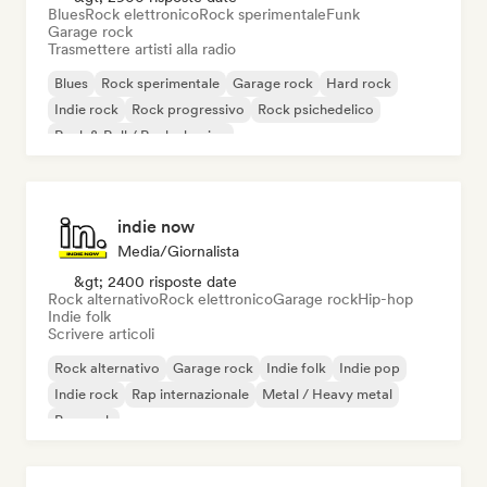
Blues
Rock elettronico
Rock sperimentale
Funk
Garage rock
Trasmettere artisti alla radio
Blues
Rock sperimentale
Garage rock
Hard rock
Indie rock
Rock progressivo
Rock psichedelico
Rock & Roll / Rock classico
indie now
Media/Giornalista
&gt; 2400 risposte date
Rock alternativo
Rock elettronico
Garage rock
Hip-hop
Indie folk
Scrivere articoli
Rock alternativo
Garage rock
Indie folk
Indie pop
Indie rock
Rap internazionale
Metal / Heavy metal
Pop rock