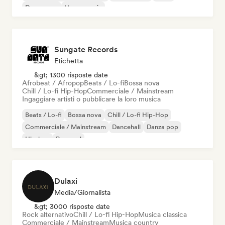
Dream pop
House music
Sungate Records
Etichetta
&gt; 1300 risposte date
Afrobeat / Afropop
Beats / Lo-fi
Bossa nova
Chill / Lo-fi Hip-Hop
Commerciale / Mainstream
Ingaggiare artisti o pubblicare la loro musica
Beats / Lo-fi
Bossa nova
Chill / Lo-fi Hip-Hop
Commerciale / Mainstream
Dancehall
Danza pop
Hip-hop
Pop soul
Dulaxi
Media/Giornalista
&gt; 3000 risposte date
Rock alternativo
Chill / Lo-fi Hip-Hop
Musica classica
Commerciale / Mainstream
Musica country