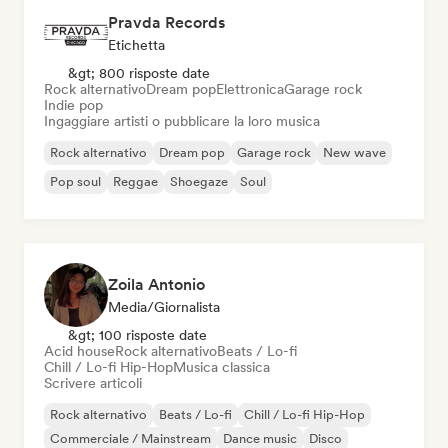
Pravda Records
Etichetta
&gt; 800 risposte date
Rock alternativo
Dream pop
Elettronica
Garage rock
Indie pop
Ingaggiare artisti o pubblicare la loro musica
Rock alternativo
Dream pop
Garage rock
New wave
Pop soul
Reggae
Shoegaze
Soul
Zoila Antonio
Media/Giornalista
&gt; 100 risposte date
Acid house
Rock alternativo
Beats / Lo-fi
Chill / Lo-fi Hip-Hop
Musica classica
Scrivere articoli
Rock alternativo
Beats / Lo-fi
Chill / Lo-fi Hip-Hop
Commerciale / Mainstream
Dance music
Disco