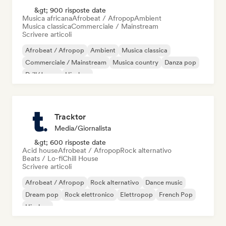
&gt; 900 risposte date
Musica africana
Afrobeat / Afropop
Ambient
Musica classica
Commerciale / Mainstream
Scrivere articoli
Afrobeat / Afropop
Ambient
Musica classica
Commerciale / Mainstream
Musica country
Danza pop
Drill/Jersey
Hip-hop
Tracktor
Media/Giornalista
&gt; 600 risposte date
Acid house
Afrobeat / Afropop
Rock alternativo
Beats / Lo-fi
Chill House
Scrivere articoli
Afrobeat / Afropop
Rock alternativo
Dance music
Dream pop
Rock elettronico
Elettropop
French Pop
Hip-hop