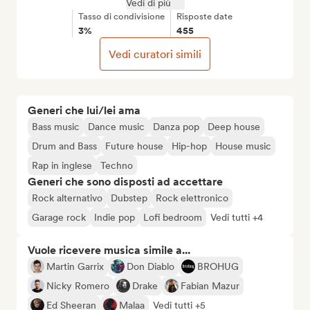
Vedi di più
Tasso di condivisione
Risposte date
3%
455
Vedi curatori simili
Generi che lui/lei ama
Bass music
Dance music
Danza pop
Deep house
Drum and Bass
Future house
Hip-hop
House music
Rap in inglese
Techno
Generi che sono disposti ad accettare
Rock alternativo
Dubstep
Rock elettronico
Garage rock
Indie pop
Lofi bedroom
Vedi tutti +4
Vuole ricevere musica simile a...
Martin Garrix
Don Diablo
BROHUG
Nicky Romero
Drake
Fabian Mazur
Ed Sheeran
Malaa
Vedi tutti +5