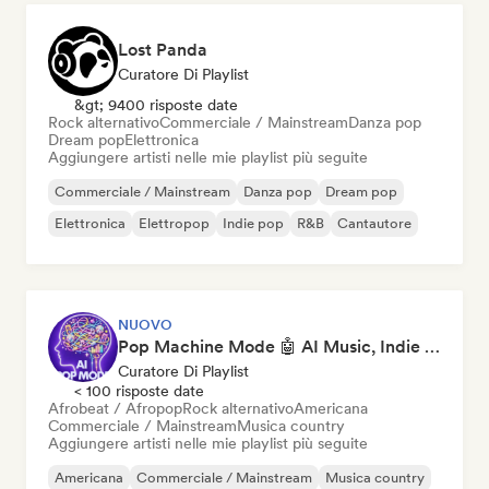
Lost Panda
Curatore Di Playlist
&gt; 9400 risposte date
Rock alternativo
Commerciale / Mainstream
Danza pop
Dream pop
Elettronica
Aggiungere artisti nelle mie playlist più seguite
Commerciale / Mainstream
Danza pop
Dream pop
Elettronica
Elettropop
Indie pop
R&B
Cantautore
NUOVO
Pop Machine Mode 🤖 AI Music, Indie Pop & Dream Pop
Curatore Di Playlist
< 100 risposte date
Afrobeat / Afropop
Rock alternativo
Americana
Commerciale / Mainstream
Musica country
Aggiungere artisti nelle mie playlist più seguite
Americana
Commerciale / Mainstream
Musica country