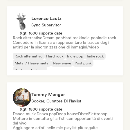
Lorenzo Lautz
Sync Supervisor
&gt; 1600 risposte date
Rock alternativo
Dream pop
Hard rock
Indie pop
Indie rock
Concedere in licenza o rappresentare le tracce degli
artisti per la sincronizzazione di immagini/video
Rock alternativo
Hard rock
Indie pop
Indie rock
Metal / Heavy metal
New wave
Post punk
Rock psichedelico
Tommy Menger
Booker, Curatore Di Playlist
&gt; 1800 risposte date
Dance music
Danza pop
Deep house
Disco
Elettropop
Mettere in contatto gli artisti con opportunità di eventi
dal vivo
Aggiungere artisti nelle mie playlist più seguite