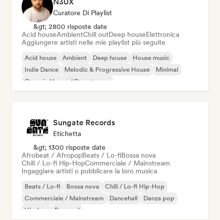
N3UX
Curatore Di Playlist
&gt; 2800 risposte date
Acid house
Ambient
Chill out
Deep house
Elettronica
Aggiungere artisti nelle mie playlist più seguite
Acid house
Ambient
Deep house
House music
Indie Dance
Melodic & Progressive House
Minimal
Organic House / Downtempo
Sungate Records
Etichetta
&gt; 1300 risposte date
Afrobeat / Afropop
Beats / Lo-fi
Bossa nova
Chill / Lo-fi Hip-Hop
Commerciale / Mainstream
Ingaggiare artisti o pubblicare la loro musica
Beats / Lo-fi
Bossa nova
Chill / Lo-fi Hip-Hop
Commerciale / Mainstream
Dancehall
Danza pop
Hip-hop
Pop soul