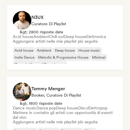
N3UX
Curatore Di Playlist
&gt; 2800 risposte date
Acid house
Ambient
Chill out
Deep house
Elettronica
Aggiungere artisti nelle mie playlist più seguite
Acid house
Ambient
Deep house
House music
Indie Dance
Melodic & Progressive House
Minimal
Organic House / Downtempo
Tommy Menger
Booker, Curatore Di Playlist
&gt; 1800 risposte date
Dance music
Danza pop
Deep house
Disco
Elettropop
Mettere in contatto gli artisti con opportunità di eventi
dal vivo
Aggiungere artisti nelle mie playlist più seguite