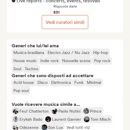
● Live reports - concerts, events, festivals
Risposte date
531
Vedi curatori simili
Generi che lui/lei ama
Musica brasiliana
Electro Jazz / Nu Jazz
Hip-hop
House music
Indie rock
Nouvelle scene
Pop rock
Soul
Techno
Generi che sono disposti ad accettare
Acid house
Disco
Elettronica
Funk
Minimal
Pop soul
Vuole ricevere musica simile a...
Feu! Chatterton
Paolo Nutini
Prince
Erykah Badu
Laurent Garnier
Tom Misch
Odezenne
Son Lux
Vedi tutti +12