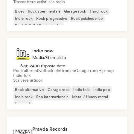
Trasmettere artisti alla radio
Blues
Rock sperimentale
Garage rock
Hard rock
Indie rock
Rock progressivo
Rock psichedelico
Rock & Roll / Rock classico
indie now
Media/Giornalista
&gt; 2400 risposte date
Rock alternativo
Rock elettronico
Garage rock
Hip-hop
Indie folk
Scrivere articoli
Rock alternativo
Garage rock
Indie folk
Indie pop
Indie rock
Rap internazionale
Metal / Heavy metal
Pop rock
Pravda Records