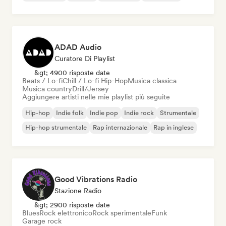
ADAD Audio
Curatore Di Playlist
&gt; 4900 risposte date
Beats / Lo-fi
Chill / Lo-fi Hip-Hop
Musica classica
Musica country
Drill/Jersey
Aggiungere artisti nelle mie playlist più seguite
Hip-hop
Indie folk
Indie pop
Indie rock
Strumentale
Hip-hop strumentale
Rap internazionale
Rap in inglese
Good Vibrations Radio
Stazione Radio
&gt; 2900 risposte date
Blues
Rock elettronico
Rock sperimentale
Funk
Garage rock