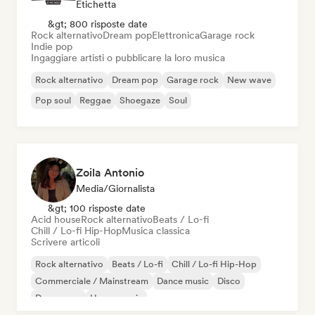
Etichetta
&gt; 800 risposte date
Rock alternativo
Dream pop
Elettronica
Garage rock
Indie pop
Ingaggiare artisti o pubblicare la loro musica
Rock alternativo
Dream pop
Garage rock
New wave
Pop soul
Reggae
Shoegaze
Soul
Zoila Antonio
Media/Giornalista
&gt; 100 risposte date
Acid house
Rock alternativo
Beats / Lo-fi
Chill / Lo-fi Hip-Hop
Musica classica
Scrivere articoli
Rock alternativo
Beats / Lo-fi
Chill / Lo-fi Hip-Hop
Commerciale / Mainstream
Dance music
Disco
Dream pop
House music