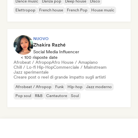
Dance music
Danza pop
Deep house
Disco
Elettropop
French house
French Pop
House music
NUOVO
Zhakira Razhé
Social Media Influencer
< 100 risposte date
Afrobeat / Afropop
Afro House / Amapiano
Chill / Lo-fi Hip-Hop
Commerciale / Mainstream
Jazz sperimentale
Creare post o reel di grande impatto sugli artisti
Afrobeat / Afropop
Funk
Hip-hop
Jazz moderno
Pop soul
R&B
Cantautore
Soul