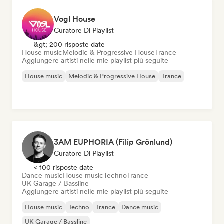
Vogl House
Curatore Di Playlist
&gt; 200 risposte date
House music
Melodic & Progressive House
Trance
Aggiungere artisti nelle mie playlist più seguite
House music
Melodic & Progressive House
Trance
3AM EUPHORIA (Filip Grönlund)
Curatore Di Playlist
< 100 risposte date
Dance music
House music
Techno
Trance
UK Garage / Bassline
Aggiungere artisti nelle mie playlist più seguite
House music
Techno
Trance
Dance music
UK Garage / Bassline