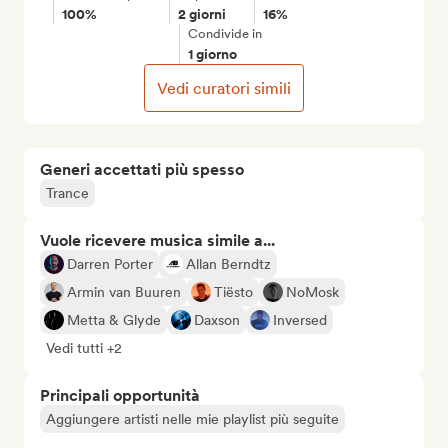
100%
2 giorni
16%
Condivide in
1 giorno
Vedi curatori simili
Generi accettati più spesso
Trance
Vuole ricevere musica simile a...
Darren Porter
Allan Berndtz
Armin van Buuren
Tiësto
NoMosk
Metta & Glyde
Daxson
Inversed
Vedi tutti +2
Principali opportunità
Aggiungere artisti nelle mie playlist più seguite