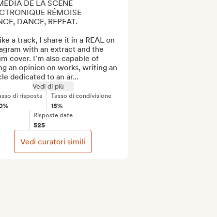
MÉDIA DE LA SCÈNE 
CTRONIQUE RÉMOISE

CE, DANCE, REPEAT.

 like a track, I share it in a REAL on 
agram with an extract and the 
m cover. I'm also capable of 
ng an opinion on works, writing an 
cle dedicated to an ar...
Vedi di più
asso di risposta
Tasso di condivisione
0%
15%
Risposte date
525
Vedi curatori simili