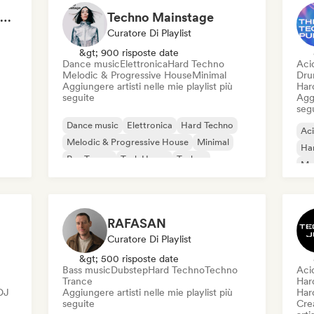
Rave Against the Machine 🖤 Hard, Acid & Dark Techno
Techno Mainstage
Curatore Di Playlist
&gt; 900 risposte date
Dance music
Elettronica
Hard Techno
Aci
Melodic & Progressive House
Minimal
Dru
Aggiungere artisti nelle mie playlist più
Har
seguite
Aggi
seg
Dance music
Elettronica
Hard Techno
Ac
Melodic & Progressive House
Minimal
Ha
Psy-Trance
Tech House
Techno
Mel
Dr
Har
RAFASAN
Curatore Di Playlist
&gt; 500 risposte date
Bass music
Dubstep
Hard Techno
Techno
Aci
Trance
Har
 DJ
Aggiungere artisti nelle mie playlist più
Har
seguite
Crea