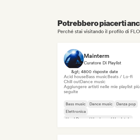
Potrebbero piacerti anch
Perché stai visitando il profilo di
Mainterm
Curatore Di Playlist
&gt; 4800 risposte date
Acid house
Bass music
Beats / Lo-fi
Chill out
Dance music
Aggiungere artisti nelle mie playlist più
seguite
Bass music
Dance music
Danza pop
Elettronica
Hard Dance / Hardcore / Hardstyle
Hard Techno
House music
Industrial music