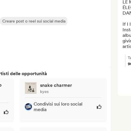
LE 
ÉLE
DAN
Creare post o reel sui social media
If I
Inst
albu
givi
arti
T
9
isti delle opportunità
o
snake charmer
kyes
Condivisi sui loro social
media