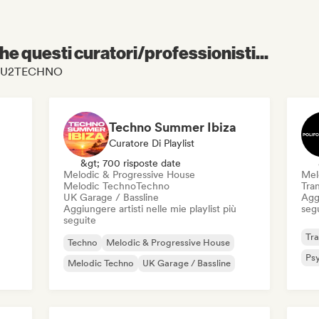
e questi curatori/professionisti...
 FLOU2TECHNO
Techno Summer Ibiza
Curatore Di Playlist
&gt; 700 risposte date
Melodic & Progressive House
Mel
Melodic Techno
Techno
Tra
UK Garage / Bassline
Aggi
Aggiungere artisti nelle mie playlist più
seg
seguite
Tr
Techno
Melodic & Progressive House
Ps
Melodic Techno
UK Garage / Bassline