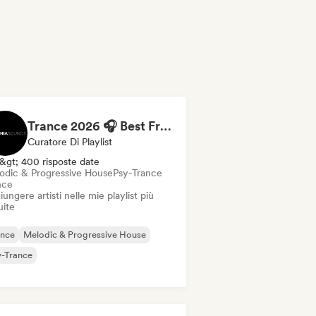
Trance 2026 🎧 Best Fresh Trance Music
Curatore Di Playlist
&gt; 400 risposte date
odic & Progressive House
Psy-Trance
nce
ungere artisti nelle mie playlist più
uite
ance
Melodic & Progressive House
y-Trance