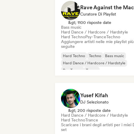
Curatore Di Playlist
&gt; 1100 risposte date
Bass music
Hard Dance / Hardcore / Hardstyle
Hard Techno
Psy-Trance
Techno
Aggiungere artisti nelle mie playlist più
seguite
Hard Techno
Techno
Bass music
Hard Dance / Hardcore / Hardstyle
Psy-Trance
Trance
Yusef Kifah
DJ Selezionato
&gt; 200 risposte date
Hard Dance / Hardcore / Hardstyle
Hard Techno
Trance
Scaricare i brani degli artisti per i miei
set