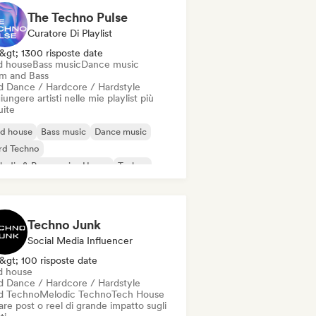
The Techno Pulse
Curatore Di Playlist
&gt; 1300 risposte date
d house
Bass music
Dance music
m and Bass
d Dance / Hardcore / Hardstyle
ungere artisti nelle mie playlist più
uite
id house
Bass music
Dance music
rd Techno
odic & Progressive House
Techno
um and Bass
d Dance / Hardcore / Hardstyle
Techno Junk
Social Media Influencer
&gt; 100 risposte date
d house
d Dance / Hardcore / Hardstyle
d Techno
Melodic Techno
Tech House
re post o reel di grande impatto sugli