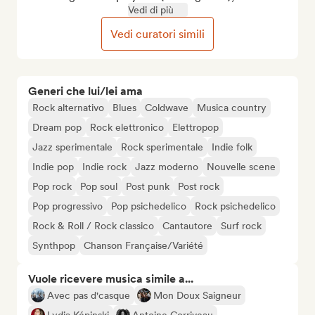
Vedi di più
Vedi curatori simili
Generi che lui/lei ama
Rock alternativo
Blues
Coldwave
Musica country
Dream pop
Rock elettronico
Elettropop
Jazz sperimentale
Rock sperimentale
Indie folk
Indie pop
Indie rock
Jazz moderno
Nouvelle scene
Pop rock
Pop soul
Post punk
Post rock
Pop progressivo
Pop psichedelico
Rock psichedelico
Rock & Roll / Rock classico
Cantautore
Surf rock
Synthpop
Chanson Française/Variété
Vuole ricevere musica simile a...
Avec pas d'casque
Mon Doux Saigneur