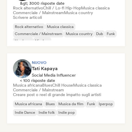
&gt; 3000 risposte date
Rock alternativo
Chill / Lo-fi Hip-Hop
Musica classica
Commerciale / Mainstream
Musica country
Scrivere articoli
Rock alternativo
Musica classica
Commerciale / Mainstream
Musica country
Dub
Funk
Hardcore
Hip-hop
NUOVO
Tati Kapaya
Social Media Influencer
< 100 risposte date
Musica africana
Blues
Chill House
Musica classica
Commerciale / Mainstream
Creare post o reel di grande impatto sugli artisti
Musica africana
Blues
Musica da film
Funk
Iperpop
Indie Dance
Indie folk
Indie pop