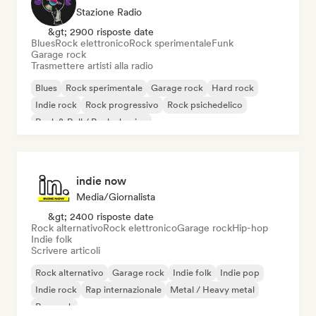
Stazione Radio
&gt; 2900 risposte date
Blues
Rock elettronico
Rock sperimentale
Funk
Garage rock
Trasmettere artisti alla radio
Blues
Rock sperimentale
Garage rock
Hard rock
Indie rock
Rock progressivo
Rock psichedelico
Rock & Roll / Rock classico
indie now
Media/Giornalista
&gt; 2400 risposte date
Rock alternativo
Rock elettronico
Garage rock
Hip-hop
Indie folk
Scrivere articoli
Rock alternativo
Garage rock
Indie folk
Indie pop
Indie rock
Rap internazionale
Metal / Heavy metal
Pop rock