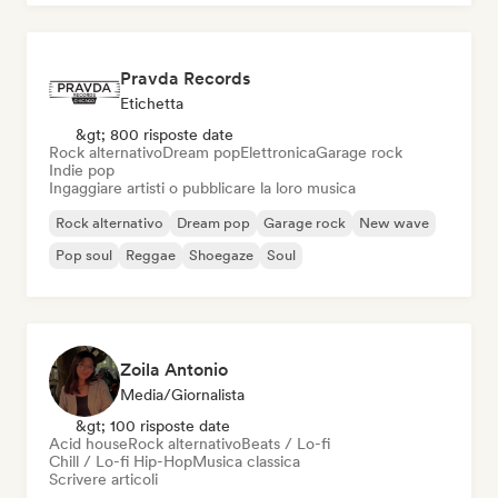
Pravda Records
Etichetta
&gt; 800 risposte date
Rock alternativo
Dream pop
Elettronica
Garage rock
Indie pop
Ingaggiare artisti o pubblicare la loro musica
Rock alternativo
Dream pop
Garage rock
New wave
Pop soul
Reggae
Shoegaze
Soul
Zoila Antonio
Media/Giornalista
&gt; 100 risposte date
Acid house
Rock alternativo
Beats / Lo-fi
Chill / Lo-fi Hip-Hop
Musica classica
Scrivere articoli