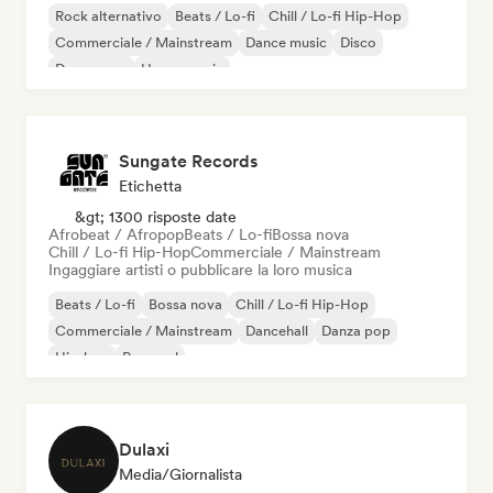
Rock alternativo
Beats / Lo-fi
Chill / Lo-fi Hip-Hop
Commerciale / Mainstream
Dance music
Disco
Dream pop
House music
Sungate Records
Etichetta
&gt; 1300 risposte date
Afrobeat / Afropop
Beats / Lo-fi
Bossa nova
Chill / Lo-fi Hip-Hop
Commerciale / Mainstream
Ingaggiare artisti o pubblicare la loro musica
Beats / Lo-fi
Bossa nova
Chill / Lo-fi Hip-Hop
Commerciale / Mainstream
Dancehall
Danza pop
Hip-hop
Pop soul
Dulaxi
Media/Giornalista