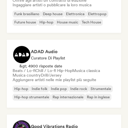
Offrire agli artisti un contratto di edizione
Ingaggiare artisti o pubblicare la loro musica
Funk brasiliano
Deep house
Elettronica
Elettropop
Future house
Hip-hop
House music
Tech House
ADAD Audio
Curatore Di Playlist
&gt; 4900 risposte date
Beats / Lo-fi
Chill / Lo-fi Hip-Hop
Musica classica
Musica country
Drill/Jersey
Aggiungere artisti nelle mie playlist più seguite
Hip-hop
Indie folk
Indie pop
Indie rock
Strumentale
Hip-hop strumentale
Rap internazionale
Rap in inglese
Good Vibrations Radio