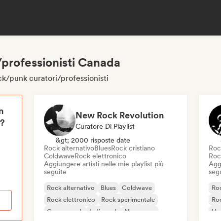
/professionisti Canada
ck/punk curatori/professionisti
n
New Rock Revolution
i?
Curatore Di Playlist
&gt; 2000 risposte date
Rock alternativo
Blues
Rock cristiano
Roc
Coldwave
Rock elettronico
Roc
Aggiungere artisti nelle mie playlist più
Aggi
seguite
seg
Rock alternativo
Blues
Coldwave
Roc
Rock elettronico
Rock sperimentale
Roc
Garage rock
Indie rock
New wave
Ha