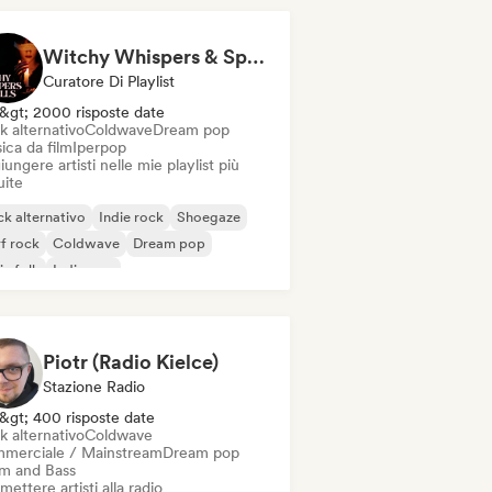
Witchy Whispers & Spells 🔮 Ethereal Art Pop & Dream Pop
Curatore Di Playlist
&gt; 2000 risposte date
k alternativo
Coldwave
Dream pop
ica da film
Iperpop
ungere artisti nelle mie playlist più
uite
k alternativo
Indie rock
Shoegaze
f rock
Coldwave
Dream pop
ie folk
Indie pop
Piotr (Radio Kielce)
Stazione Radio
&gt; 400 risposte date
k alternativo
Coldwave
merciale / Mainstream
Dream pop
m and Bass
mettere artisti alla radio