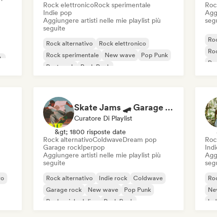
Rock elettronico
Rock sperimentale
Roc
Indie pop
Aggi
Aggiungere artisti nelle mie playlist più
seg
seguite
Roc
Rock alternativo
Rock elettronico
Roc
Rock sperimentale
New wave
Pop Punk
k
Roc
Post punk
Punk Rock
Commerciale / Mainstream
Skate Jams 🛹 Garage Rock, Surf Rock & Neo-Psych
Curatore Di Playlist
&gt; 1800 risposte date
Rock alternativo
Coldwave
Dream pop
Roc
Garage rock
Iperpop
Indi
Aggiungere artisti nelle mie playlist più
Aggi
seguite
seg
vo
Rock alternativo
Indie rock
Coldwave
Roc
Garage rock
New wave
Pop Punk
Ne
Rock psichedelico
Punk Rock
Ind