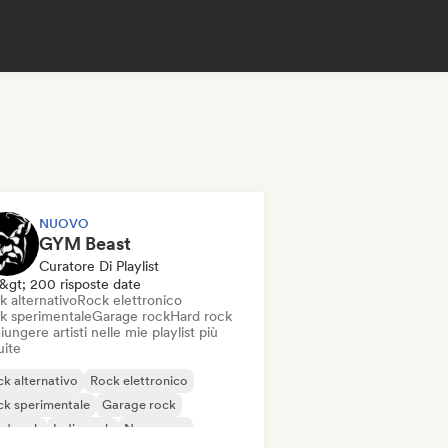
NUOVO
GYM Beast
Curatore Di Playlist
&gt; 200 risposte date
k alternativo
Rock elettronico
k sperimentale
Garage rock
Hard rock
ungere artisti nelle mie playlist più
uite
k alternativo
Rock elettronico
k sperimentale
Garage rock
rd rock
Indie rock
New wave