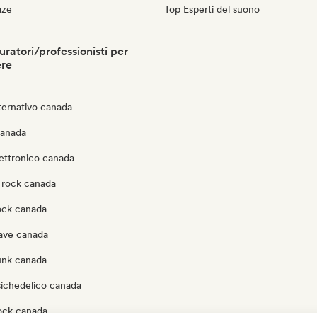
aze
Top Esperti del suono
ratori/professionisti per
ere
ternativo canada
canada
lettronico canada
 rock canada
rock canada
ave canada
unk canada
sichedelico canada
ock canada