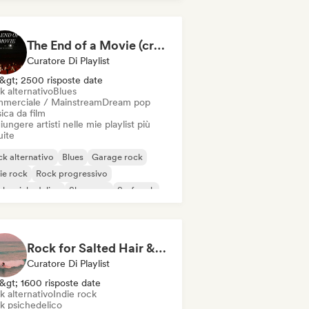
p Punk
The End of a Movie (credit scenes) 🎞️ Cinematic Dream Pop & Bedroom Indie
Curatore Di Playlist
&gt; 2500 risposte date
k alternativo
Blues
merciale / Mainstream
Dream pop
ica da film
ungere artisti nelle mie playlist più
uite
k alternativo
Blues
Garage rock
ie rock
Rock progressivo
k psichedelico
Shoegaze
Surf rock
Rock for Salted Hair & Sandy Toes
Curatore Di Playlist
&gt; 1600 risposte date
k alternativo
Indie rock
k psichedelico