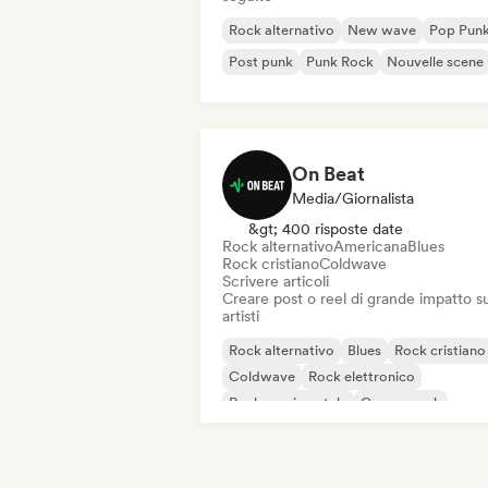
Rock alternativo
New wave
Pop Pun
Post punk
Punk Rock
Nouvelle scene
On Beat
Media/Giornalista
&gt; 400 risposte date
Rock alternativo
Americana
Blues
Rock cristiano
Coldwave
Scrivere articoli
Creare post o reel di grande impatto su
artisti
Rock alternativo
Blues
Rock cristiano
Coldwave
Rock elettronico
Rock sperimentale
Garage rock
Hard rock