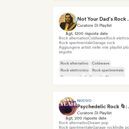
Not Your Dad’s Rock 🤘
Curatore Di Playlist
&gt; 1200 risposte date
Rock alternativo
Coldwave
Rock elettro
Rock sperimentale
Garage rock
Aggiungere artisti nelle mie playlist più
seguite
Rock alternativo
Coldwave
Rock elettronico
Rock sperimentale
Garage rock
Indie rock
New wave
Post rock
NUOVO
Psychedel
Curatore Di Playlist
&gt; 200 risposte date
Rock alternativo
Dream pop
Rock sperimentale
Garage rock
Indie p