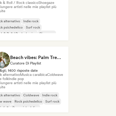
k & Roll / Rock classico
Shoegaze
ungere artisti nelle mie playlist più
uite
k alternativo
Indie rock
k psichedelico
Surf rock
k & Roll / Rock classico
Shoegaze
Beach vibes: Palm Tree Breezes 🌴 Indie Folk, Acoustic & Singer-Songwriter
Curatore Di Playlist
&gt; 1400 risposte date
k alternativo
Musica caraibica
Coldwave
e folk
Indie pop
ungere artisti nelle mie playlist più
uite
k alternativo
Coldwave
Indie rock
w wave
Rock psichedelico
Surf rock
ie folk
Pop psichedelico