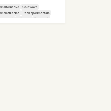
k alternativo
Coldwave
k elettronico
Rock sperimentale
rage rock
Indie rock
Post punk
ck progressivo