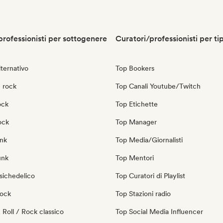
professionisti per sottogenere
Curatori/professionisti per ti
ternativo
Top Bookers
 rock
Top Canali Youtube/Twitch
ock
Top Etichette
ock
Top Manager
nk
Top Media/Giornalisti
unk
Top Mentori
sichedelico
Top Curatori di Playlist
Rock
Top Stazioni radio
Roll / Rock classico
Top Social Media Influencer