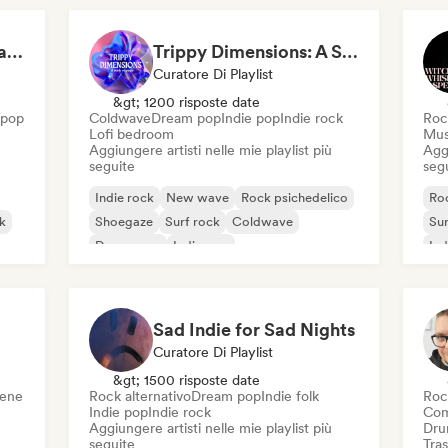
Staring at the ceiling at 2am
Trippy Dimensions: A Sonic Voyage
Curatore Di Playlist
&gt; 1200 risposte date
 pop
Coldwave
Dream pop
Indie pop
Indie rock
Roc
Lofi bedroom
Mus
Aggiungere artisti nelle mie playlist più
Aggi
seguite
seg
Indie rock
New wave
Rock psichedelico
Roc
k
Shoegaze
Surf rock
Coldwave
Sur
Dream pop
Indie pop
Ind
Sad Indie for Sad Nights
Curatore Di Playlist
&gt; 1500 risposte date
cene
Rock alternativo
Dream pop
Indie folk
Roc
Indie pop
Indie rock
Com
Aggiungere artisti nelle mie playlist più
Dru
seguite
Tras