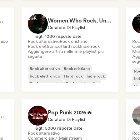
Po
 Garage Rock, Alt-Rock & Indie Anthems
Women Who Rock, Unapologetically
Curatore Di Playlist
&gt; 1000 risposte date
nico
Rock alternativo
Rock cristiano
Roc
Rock elettronico
Hard rock
Indie rock
Com
Aggiungere artisti nelle mie playlist più
Mus
seguite
Aggi
seg
Rock alternativo
Rock cristiano
Roc
Rock elettronico
Hard rock
Indie rock
Ind
Rock progressivo
Rock psichedelico
Roc
Shoegaze
Pop Punk 2026🔥
ic Rock 🌀: Modern Psych & Turkish Vibes
Curatore Di Playlist
&gt; 5000 risposte date
Rock alternativo
Roc
op
Commerciale / Mainstream
Roc