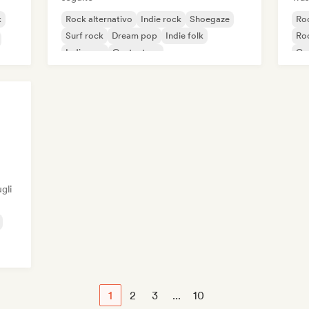
k
Rock alternativo
Indie rock
Shoegaze
Roc
Surf rock
Dream pop
Indie folk
Roc
Indie pop
Cantautore
Ga
Ro
gli
1
2
3
...
10