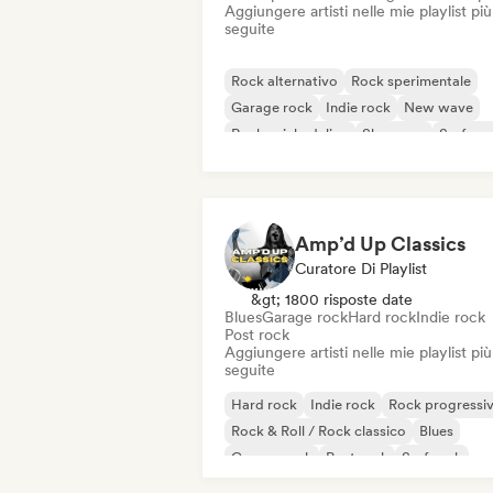
Aggiungere artisti nelle mie playlist più
seguite
Rock alternativo
Rock sperimentale
Garage rock
Indie rock
New wave
Rock psichedelico
Shoegaze
Surf roc
Amp’d Up Classics
Curatore Di Playlist
&gt; 1800 risposte date
Blues
Garage rock
Hard rock
Indie rock
Post rock
Aggiungere artisti nelle mie playlist più
seguite
Hard rock
Indie rock
Rock progressi
Rock & Roll / Rock classico
Blues
Garage rock
Post rock
Surf rock