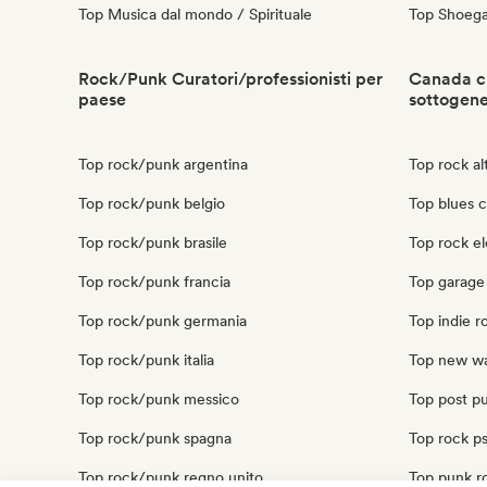
Top Musica dal mondo / Spirituale
Top Shoeg
Rock/Punk Curatori/professionisti per
Canada cu
paese
sottogen
Top rock/punk argentina
Top rock al
Top rock/punk belgio
Top blues 
Top rock/punk brasile
Top rock e
Top rock/punk francia
Top garage
Top rock/punk germania
Top indie 
Top rock/punk italia
Top new w
Top rock/punk messico
Top post p
Top rock/punk spagna
Top rock p
Top rock/punk regno unito
Top punk r