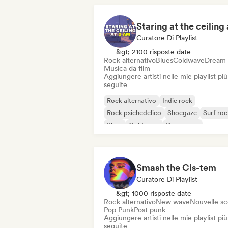
Curatore Di Playlist
&gt; 2100 risposte date
Rock alternativo
Blues
Coldwave
Dream
Musica da film
Aggiungere artisti nelle mie playlist più
seguite
Rock alternativo
Indie rock
Rock psichedelico
Shoegaze
Surf roc
Blues
Coldwave
Dream pop
Smash the Cis-tem
Curatore Di Playlist
&gt; 1000 risposte date
Rock alternativo
New wave
Nouvelle s
Pop Punk
Post punk
Aggiungere artisti nelle mie playlist più
seguite