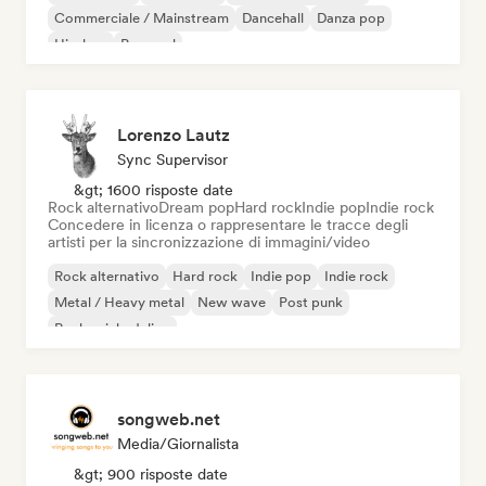
Commerciale / Mainstream
Dancehall
Danza pop
Hip-hop
Pop soul
Lorenzo Lautz
Sync Supervisor
&gt; 1600 risposte date
Rock alternativo
Dream pop
Hard rock
Indie pop
Indie rock
Concedere in licenza o rappresentare le tracce degli
artisti per la sincronizzazione di immagini/video
Rock alternativo
Hard rock
Indie pop
Indie rock
Metal / Heavy metal
New wave
Post punk
Rock psichedelico
songweb.net
Media/Giornalista
&gt; 900 risposte date