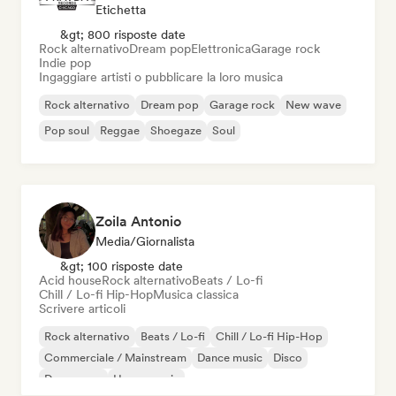
Etichetta
&gt; 800 risposte date
Rock alternativo
Dream pop
Elettronica
Garage rock
Indie pop
Ingaggiare artisti o pubblicare la loro musica
Rock alternativo
Dream pop
Garage rock
New wave
Pop soul
Reggae
Shoegaze
Soul
Zoila Antonio
Media/Giornalista
&gt; 100 risposte date
Acid house
Rock alternativo
Beats / Lo-fi
Chill / Lo-fi Hip-Hop
Musica classica
Scrivere articoli
Rock alternativo
Beats / Lo-fi
Chill / Lo-fi Hip-Hop
Commerciale / Mainstream
Dance music
Disco
Dream pop
House music