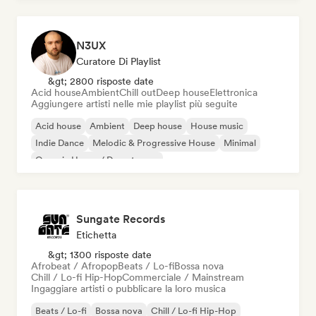
N3UX
Curatore Di Playlist
&gt; 2800 risposte date
Acid house
Ambient
Chill out
Deep house
Elettronica
Aggiungere artisti nelle mie playlist più seguite
Acid house
Ambient
Deep house
House music
Indie Dance
Melodic & Progressive House
Minimal
Organic House / Downtempo
Sungate Records
Etichetta
&gt; 1300 risposte date
Afrobeat / Afropop
Beats / Lo-fi
Bossa nova
Chill / Lo-fi Hip-Hop
Commerciale / Mainstream
Ingaggiare artisti o pubblicare la loro musica
Beats / Lo-fi
Bossa nova
Chill / Lo-fi Hip-Hop