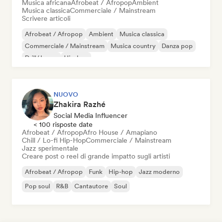
Musica africana
Afrobeat / Afropop
Ambient
Musica classica
Commerciale / Mainstream
Scrivere articoli
Afrobeat / Afropop
Ambient
Musica classica
Commerciale / Mainstream
Musica country
Danza pop
Drill/Jersey
Hip-hop
NUOVO
Zhakira Razhé
Social Media Influencer
< 100 risposte date
Afrobeat / Afropop
Afro House / Amapiano
Chill / Lo-fi Hip-Hop
Commerciale / Mainstream
Jazz sperimentale
Creare post o reel di grande impatto sugli artisti
Afrobeat / Afropop
Funk
Hip-hop
Jazz moderno
Pop soul
R&B
Cantautore
Soul