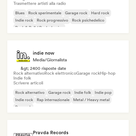
Trasmettere artisti alla radio
Blues
Rock sperimentale
Garage rock
Hard rock
Indie rock
Rock progressivo
Rock psichedelico
Rock & Roll / Rock classico
indie now
Media/Giornalista
&gt; 2400 risposte date
Rock alternativo
Rock elettronico
Garage rock
Hip-hop
Indie folk
Scrivere articoli
Rock alternativo
Garage rock
Indie folk
Indie pop
Indie rock
Rap internazionale
Metal / Heavy metal
Pop rock
Pravda Records