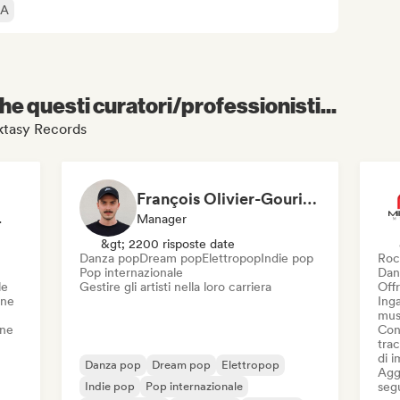
IA
e questi curatori/professionisti...
nktasy Records
François Olivier-Gouriou
rvisor
Manager
&gt; 2200 risposte date
Danza pop
Dream pop
Elettropop
Indie pop
Roc
Pop internazionale
Dan
le
Gestire gli artisti nella loro carriera
Offr
one
Inga
mus
one
Con
trac
di 
Danza pop
Dream pop
Elettropop
Aggi
Indie pop
Pop internazionale
seg