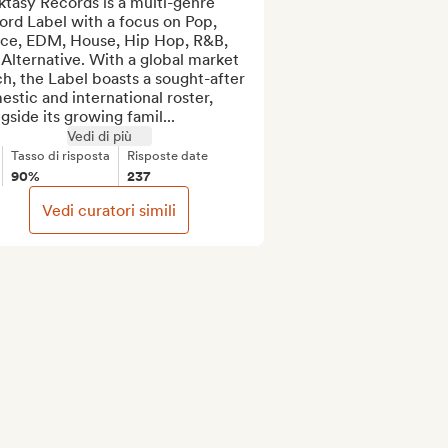
tasy Records is a multi-genre 
rd Label with a focus on Pop, 
ce, EDM, House, Hip Hop, R&B, 
Alternative. With a global market 
h, the Label boasts a sought-after 
stic and international roster, 
gside its growing famil...
Vedi di più
Tasso di risposta
Risposte date
90%
237
Vedi curatori simili