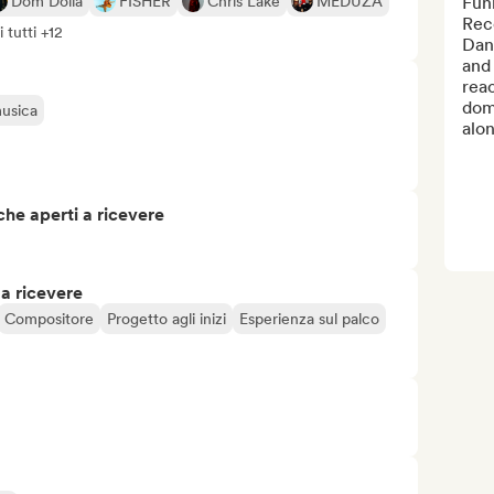
Dom Dolla
FISHER
Chris Lake
MEDUZA
Funk
Reco
 tutti +12
Dan
and 
reac
dome
musica
alon
che aperti a ricevere
 a ricevere
Compositore
Progetto agli inizi
Esperienza sul palco