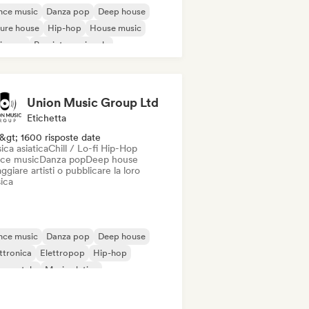
nce music
Danza pop
Deep house
ure house
Hip-hop
House music
ie pop
Pop internazionale
Union Music Group Ltd
Etichetta
&gt; 1600 risposte date
ca asiatica
Chill / Lo-fi Hip-Hop
ce music
Danza pop
Deep house
ggiare artisti o pubblicare la loro
ica
nce music
Danza pop
Deep house
ttronica
Elettropop
Hip-hop
rumentale
Musica latina