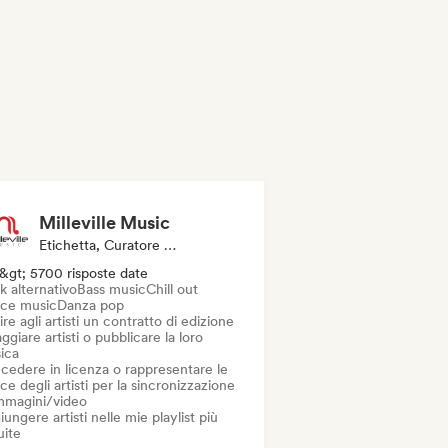
Milleville Music
Etichetta, Curatore Di Playlist, Editore, Sync Supervisor
&gt; 5700 risposte date
k alternativo
Bass music
Chill out
ce music
Danza pop
ire agli artisti un contratto di edizione
ggiare artisti o pubblicare la loro
ica
cedere in licenza o rappresentare le
ce degli artisti per la sincronizzazione
immagini/video
ungere artisti nelle mie playlist più
uite