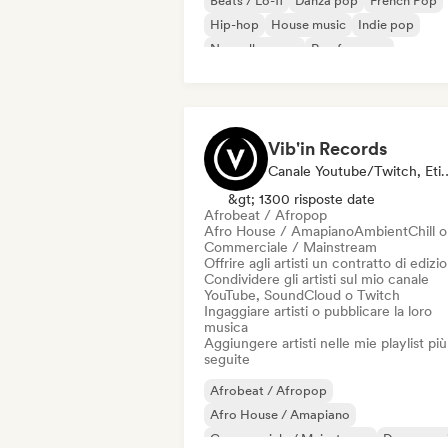
Beats / Lo-fi
Danza pop
French Pop
Hip-hop
House music
Indie pop
Nouvelle scene
Rap francese
Vib'in Records
Canale Youtube/Twitch, Etichetta, Cu
&gt; 1300 risposte date
Afrobeat / Afropop
Afro House / Amapiano
Ambient
Chill 
Commerciale / Mainstream
Offrire agli artisti un contratto di edizi
Condividere gli artisti sul mio canale
YouTube, SoundCloud o Twitch
Ingaggiare artisti o pubblicare la loro
musica
Aggiungere artisti nelle mie playlist più
seguite
Afrobeat / Afropop
Afro House / Amapiano
Commerciale / Mainstream
Dance mus