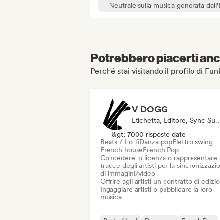
Neutrale sulla musica generata dall'
Potrebbero piacerti anch
Perché stai visitando il profilo di Fu
V-DOGG
Etichetta, Editore, Sync Supe
&gt; 7000 risposte date
Beats / Lo-fi
Danza pop
Elettro swing
French house
French Pop
Concedere in licenza o rappresentare 
tracce degli artisti per la sincronizzazi
di immagini/video
Offrire agli artisti un contratto di edizi
Ingaggiare artisti o pubblicare la loro
musica