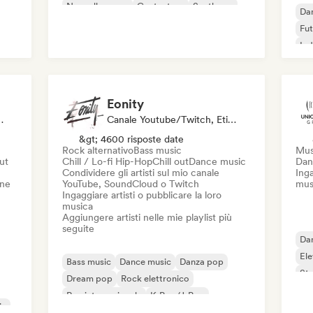
Nouvelle scene
Cantautore
Synthpop
Da
Fut
Ind
Eonity
ratore Di Playlist, Editore
Canale Youtube/Twitch, Etichetta, Curatore Di Playlist
&gt; 4600 risposte date
Rock alternativo
Bass music
Musi
out
Chill / Lo-fi Hip-Hop
Chill out
Dance music
Dan
Condividere gli artisti sul mio canale
Inga
one
YouTube, SoundCloud o Twitch
mus
Ingaggiare artisti o pubblicare la loro
musica
Aggiungere artisti nelle mie playlist più
seguite
Da
Ele
Bass music
Dance music
Danza pop
St
Dream pop
Rock elettronico
Rap internazionale
K-Pop/J-Pop
ic
Lofi bedroom