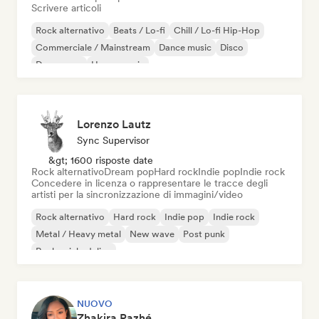
Scrivere articoli
Rock alternativo
Beats / Lo-fi
Chill / Lo-fi Hip-Hop
Commerciale / Mainstream
Dance music
Disco
Dream pop
House music
Lorenzo Lautz
Sync Supervisor
&gt; 1600 risposte date
Rock alternativo
Dream pop
Hard rock
Indie pop
Indie rock
Concedere in licenza o rappresentare le tracce degli
artisti per la sincronizzazione di immagini/video
Rock alternativo
Hard rock
Indie pop
Indie rock
Metal / Heavy metal
New wave
Post punk
Rock psichedelico
NUOVO
Zhakira Razhé