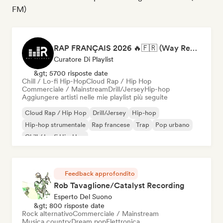
FM)
RAP FRANÇAIS 2026 🔥🇫🇷 (Way Records)
Curatore Di Playlist
&gt; 5700 risposte date
Chill / Lo-fi Hip-Hop
Cloud Rap / Hip Hop
Commerciale / Mainstream
Drill/Jersey
Hip-hop
Aggiungere artisti nelle mie playlist più seguite
Cloud Rap / Hip Hop
Drill/Jersey
Hip-hop
Hip-hop strumentale
Rap francese
Trap
Pop urbano
Chill / Lo-fi Hip-Hop
Feedback approfondito
Rob Tavaglione/Catalyst Recording
Esperto Del Suono
&gt; 800 risposte date
Rock alternativo
Commerciale / Mainstream
Musica country
Dream pop
Elettronica