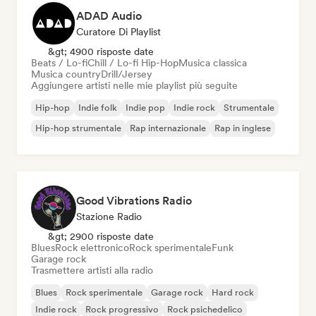
ADAD Audio
Curatore Di Playlist
&gt; 4900 risposte date
Beats / Lo-fi
Chill / Lo-fi Hip-Hop
Musica classica
Musica country
Drill/Jersey
Aggiungere artisti nelle mie playlist più seguite
Hip-hop
Indie folk
Indie pop
Indie rock
Strumentale
Hip-hop strumentale
Rap internazionale
Rap in inglese
Good Vibrations Radio
Stazione Radio
&gt; 2900 risposte date
Blues
Rock elettronico
Rock sperimentale
Funk
Garage rock
Trasmettere artisti alla radio
Blues
Rock sperimentale
Garage rock
Hard rock
Indie rock
Rock progressivo
Rock psichedelico