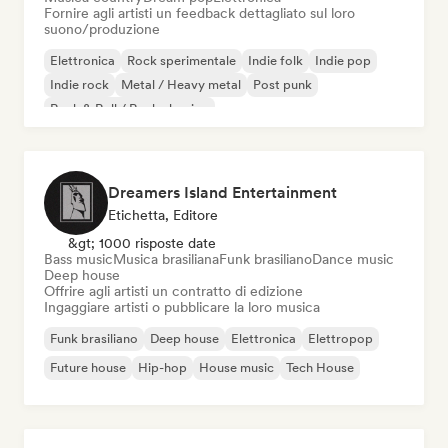
Fornire agli artisti un feedback dettagliato sul loro
suono/produzione
Elettronica
Rock sperimentale
Indie folk
Indie pop
Indie rock
Metal / Heavy metal
Post punk
Rock & Roll / Rock classico
Dreamers Island Entertainment
Etichetta, Editore
&gt; 1000 risposte date
Bass music
Musica brasiliana
Funk brasiliano
Dance music
Deep house
Offrire agli artisti un contratto di edizione
Ingaggiare artisti o pubblicare la loro musica
Funk brasiliano
Deep house
Elettronica
Elettropop
Future house
Hip-hop
House music
Tech House