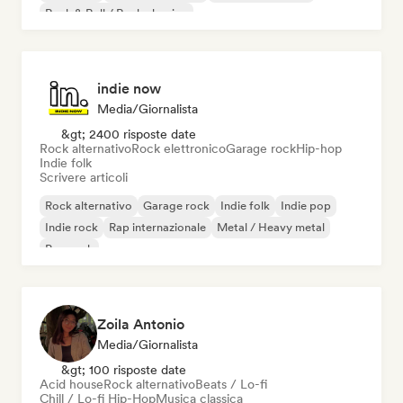
Rock & Roll / Rock classico
indie now
Media/Giornalista
&gt; 2400 risposte date
Rock alternativo
Rock elettronico
Garage rock
Hip-hop
Indie folk
Scrivere articoli
Rock alternativo
Garage rock
Indie folk
Indie pop
Indie rock
Rap internazionale
Metal / Heavy metal
Pop rock
Zoila Antonio
Media/Giornalista
&gt; 100 risposte date
Acid house
Rock alternativo
Beats / Lo-fi
Chill / Lo-fi Hip-Hop
Musica classica