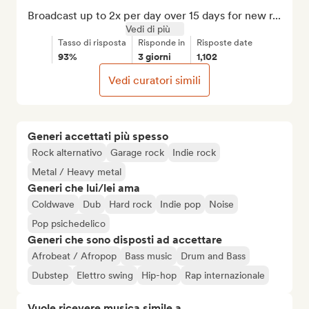
Broadcast up to 2x per day over 15 days for new r...
Vedi di più
Tasso di risposta
Risponde in
Risposte date
93%
3 giorni
1,102
Vedi curatori simili
Generi accettati più spesso
Rock alternativo
Garage rock
Indie rock
Metal / Heavy metal
Generi che lui/lei ama
Coldwave
Dub
Hard rock
Indie pop
Noise
Pop psichedelico
Generi che sono disposti ad accettare
Afrobeat / Afropop
Bass music
Drum and Bass
Dubstep
Elettro swing
Hip-hop
Rap internazionale
Vuole ricevere musica simile a...