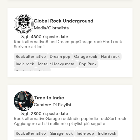
Global Rock Underground
Media/Giornalista
&gt; 4800 risposte date
Rock alternativo
Blues
Dream pop
Garage rock
Hard rock
Scrivere articoli
Rock alternativo
Dream pop
Garage rock
Hard rock
Indie rock
Metal / Heavy metal
Pop Punk
Rock psichedelico
Time to Indie
Curatore Di Playlist
&gt; 2300 risposte date
Rock alternativo
Garage rock
Indie pop
Indie rock
Surf rock
Aggiungere artisti nelle mie playlist più seguite
Rock alternativo
Garage rock
Indie pop
Indie rock