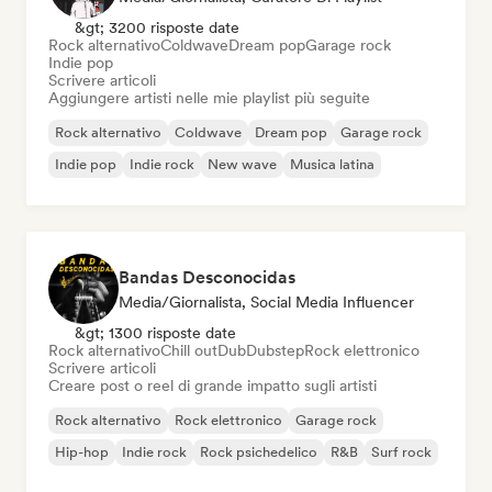
&gt; 3200 risposte date
Rock alternativo
Coldwave
Dream pop
Garage rock
Indie pop
Scrivere articoli
Aggiungere artisti nelle mie playlist più seguite
Rock alternativo
Coldwave
Dream pop
Garage rock
Indie pop
Indie rock
New wave
Musica latina
Bandas Desconocidas
Media/Giornalista, Social Media Influencer
&gt; 1300 risposte date
Rock alternativo
Chill out
Dub
Dubstep
Rock elettronico
Scrivere articoli
Creare post o reel di grande impatto sugli artisti
Rock alternativo
Rock elettronico
Garage rock
Hip-hop
Indie rock
Rock psichedelico
R&B
Surf rock