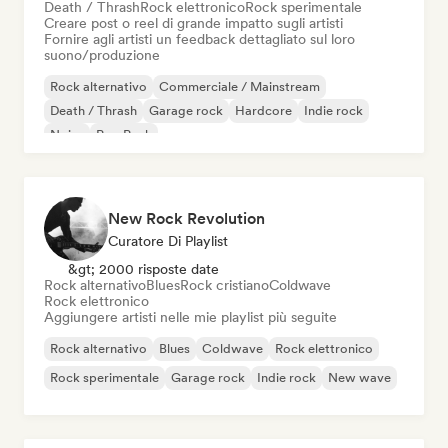
Death / Thrash
Rock elettronico
Rock sperimentale
Creare post o reel di grande impatto sugli artisti
Fornire agli artisti un feedback dettagliato sul loro
suono/produzione
Rock alternativo
Commerciale / Mainstream
Death / Thrash
Garage rock
Hardcore
Indie rock
Noise
Pop Punk
New Rock Revolution
Curatore Di Playlist
&gt; 2000 risposte date
Rock alternativo
Blues
Rock cristiano
Coldwave
Rock elettronico
Aggiungere artisti nelle mie playlist più seguite
Rock alternativo
Blues
Coldwave
Rock elettronico
Rock sperimentale
Garage rock
Indie rock
New wave