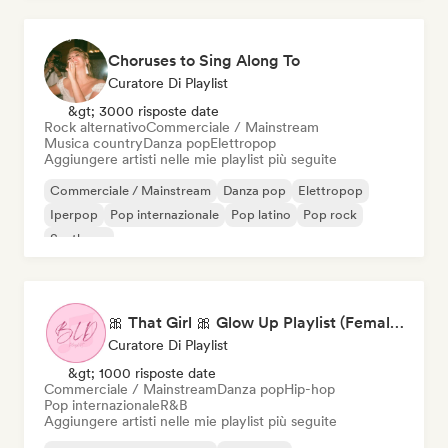
Choruses to Sing Along To
Curatore Di Playlist
&gt; 3000 risposte date
Rock alternativo
Commerciale / Mainstream
Musica country
Danza pop
Elettropop
Aggiungere artisti nelle mie playlist più seguite
Commerciale / Mainstream
Danza pop
Elettropop
Iperpop
Pop internazionale
Pop latino
Pop rock
Synthpop
🎀 That Girl 🎀 Glow Up Playlist (Female Artists)
Curatore Di Playlist
&gt; 1000 risposte date
Commerciale / Mainstream
Danza pop
Hip-hop
Pop internazionale
R&B
Aggiungere artisti nelle mie playlist più seguite