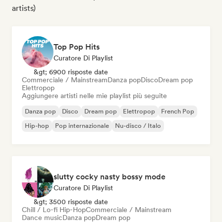
artists)
Top Pop Hits
Curatore Di Playlist
&gt; 6900 risposte date
Commerciale / Mainstream
Danza pop
Disco
Dream pop
Elettropop
Aggiungere artisti nelle mie playlist più seguite
Danza pop
Disco
Dream pop
Elettropop
French Pop
Hip-hop
Pop internazionale
Nu-disco / Italo
slutty cocky nasty bossy mode
Curatore Di Playlist
&gt; 3500 risposte date
Chill / Lo-fi Hip-Hop
Commerciale / Mainstream
Dance music
Danza pop
Dream pop