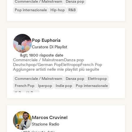
Commerciale / Mainstream
Danza pop
Pop internazionale
Hip-hop
R&B
Pop Euphoria
Curatore Di Playlist
&gt; 1800 risposte date
Commerciale / Mainstream
Danza pop
Deutschpop/German Pop
Elettropop
French Pop
Aggiungere artisti nelle mie playlist più seguite
Commerciale / Mainstream
Danza pop
Elettropop
French Pop
Iperpop
Indie pop
Pop internazionale
K-Pop/J-Pop
Marcos Cruvinel
Stazione Radio