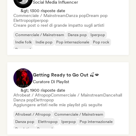
Social Media Influencer
&gt; 1300 risposte date
Commerciale / Mainstream
Danza pop
Dream pop
Elettropop
Iperpop
Creare post o reel di grande impatto sugli artisti
Commerciale / Mainstream
Danza pop
Iperpop
Indie folk
Indie pop
Pop internazionale
Pop rock
Pop soul
Getting Ready to Go Out 🍒💋
Curatore Di Playlist
&gt; 1900 risposte date
Afrobeat / Afropop
Commerciale / Mainstream
Dancehall
Danza pop
Elettropop
Aggiungere artisti nelle mie playlist più seguite
Afrobeat / Afropop
Commerciale / Mainstream
Danza pop
Elettropop
Iperpop
Pop internazionale
Pop latino
Pop soul