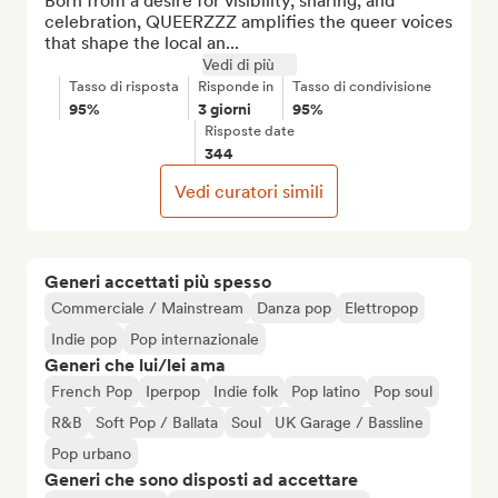
Born from a desire for visibility, sharing, and 
celebration, QUEERZZZ amplifies the queer voices 
that shape the local an...
Vedi di più
Tasso di risposta
Risponde in
Tasso di condivisione
95%
3 giorni
95%
Risposte date
344
Vedi curatori simili
Generi accettati più spesso
Commerciale / Mainstream
Danza pop
Elettropop
Indie pop
Pop internazionale
Generi che lui/lei ama
French Pop
Iperpop
Indie folk
Pop latino
Pop soul
R&B
Soft Pop / Ballata
Soul
UK Garage / Bassline
Pop urbano
Generi che sono disposti ad accettare