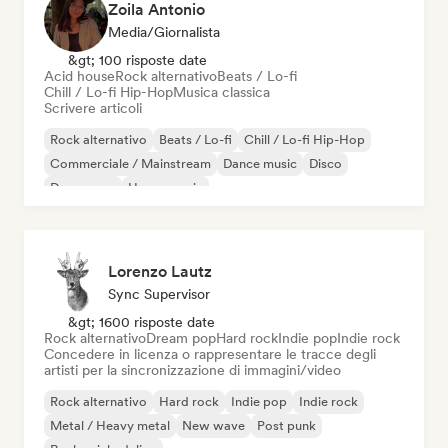
Zoila Antonio
Media/Giornalista
&gt; 100 risposte date
Acid house
Rock alternativo
Beats / Lo-fi
Chill / Lo-fi Hip-Hop
Musica classica
Scrivere articoli
Rock alternativo
Beats / Lo-fi
Chill / Lo-fi Hip-Hop
Commerciale / Mainstream
Dance music
Disco
Dream pop
House music
Lorenzo Lautz
Sync Supervisor
&gt; 1600 risposte date
Rock alternativo
Dream pop
Hard rock
Indie pop
Indie rock
Concedere in licenza o rappresentare le tracce degli
artisti per la sincronizzazione di immagini/video
Rock alternativo
Hard rock
Indie pop
Indie rock
Metal / Heavy metal
New wave
Post punk