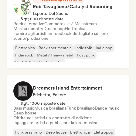
Rob Tavaglione/Catalyst Recording
Esperto Del Suono
&gt; 800 risposte date
Rock alternativo
Commerciale / Mainstream
Musica country
Dream pop
Elettronica
Fornire agli artisti un feedback dettagliato sul loro
suono/produzione
Elettronica
Rock sperimentale
Indie folk
Indie pop
Indie rock
Metal / Heavy metal
Post punk
Rock & Roll / Rock classico
Dreamers Island Entertainment
Etichetta, Editore
&gt; 1000 risposte date
Bass music
Musica brasiliana
Funk brasiliano
Dance music
Deep house
Offrire agli artisti un contratto di edizione
Ingaggiare artisti o pubblicare la loro musica
Funk brasiliano
Deep house
Elettronica
Elettropop