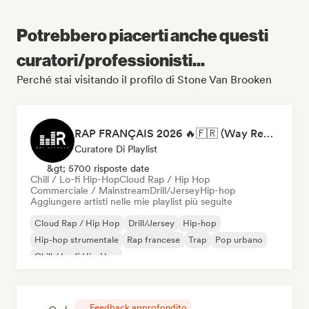
Potrebbero piacerti anche questi
curatori/professionisti...
Perché stai visitando il profilo di Stone Van Brooken
RAP FRANÇAIS 2026 🔥🇫🇷 (Way Records)
Curatore Di Playlist
&gt; 5700 risposte date
Chill / Lo-fi Hip-Hop
Cloud Rap / Hip Hop
Commerciale / Mainstream
Drill/Jersey
Hip-hop
Aggiungere artisti nelle mie playlist più seguite
Cloud Rap / Hip Hop
Drill/Jersey
Hip-hop
Hip-hop strumentale
Rap francese
Trap
Pop urbano
Chill / Lo-fi Hip-Hop
Feedback approfondito