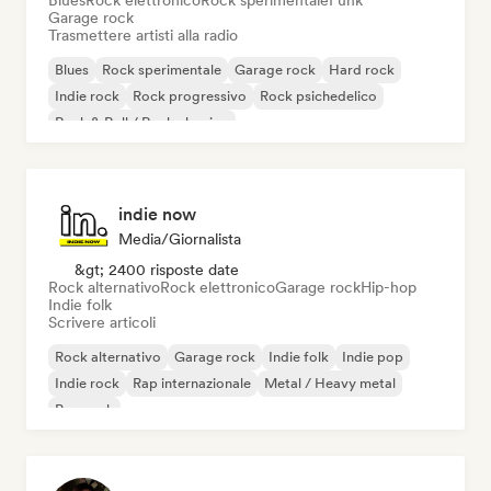
Blues
Rock elettronico
Rock sperimentale
Funk
Garage rock
Trasmettere artisti alla radio
Blues
Rock sperimentale
Garage rock
Hard rock
Indie rock
Rock progressivo
Rock psichedelico
Rock & Roll / Rock classico
indie now
Media/Giornalista
&gt; 2400 risposte date
Rock alternativo
Rock elettronico
Garage rock
Hip-hop
Indie folk
Scrivere articoli
Rock alternativo
Garage rock
Indie folk
Indie pop
Indie rock
Rap internazionale
Metal / Heavy metal
Pop rock