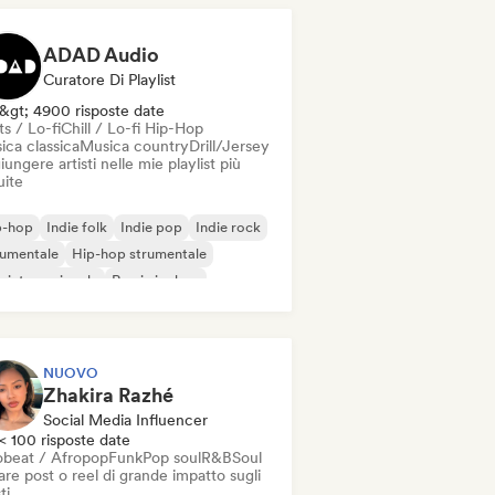
ADAD Audio
Curatore Di Playlist
&gt; 4900 risposte date
s / Lo-fi
Chill / Lo-fi Hip-Hop
ica classica
Musica country
Drill/Jersey
ungere artisti nelle mie playlist più
uite
p-hop
Indie folk
Indie pop
Indie rock
rumentale
Hip-hop strumentale
 internazionale
Rap in inglese
NUOVO
Zhakira Razhé
Social Media Influencer
< 100 risposte date
obeat / Afropop
Funk
Pop soul
R&B
Soul
re post o reel di grande impatto sugli
ti