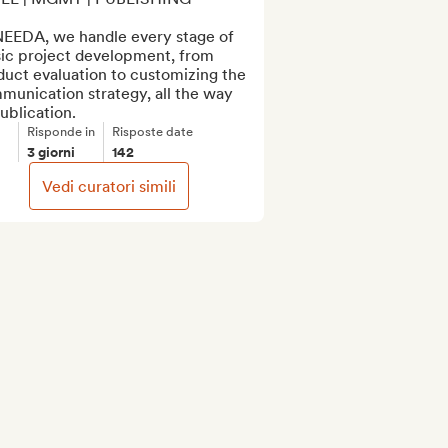
NEEDA, we handle every stage of 
ic project development, from 
uct evaluation to customizing the 
unication strategy, all the way 
ublication.
Risponde in
Risposte date
3 giorni
142
Vedi curatori simili