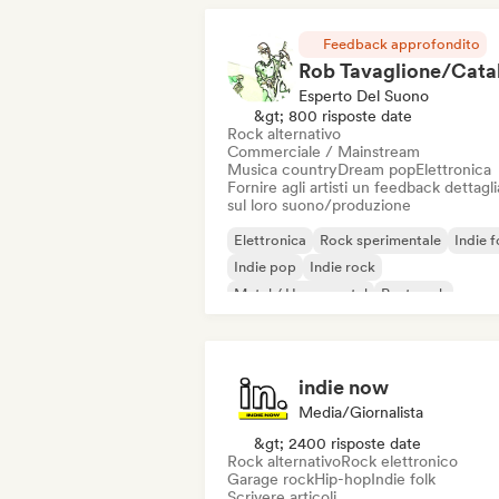
Feedback approfondito
Esperto Del Suono
&gt; 800 risposte date
Rock alternativo
Commerciale / Mainstream
Musica country
Dream pop
Elettronica
Fornire agli artisti un feedback dettagl
sul loro suono/produzione
Elettronica
Rock sperimentale
Indie f
Indie pop
Indie rock
Metal / Heavy metal
Post punk
Rock & Roll / Rock classico
indie now
Media/Giornalista
&gt; 2400 risposte date
Rock alternativo
Rock elettronico
Garage rock
Hip-hop
Indie folk
Scrivere articoli