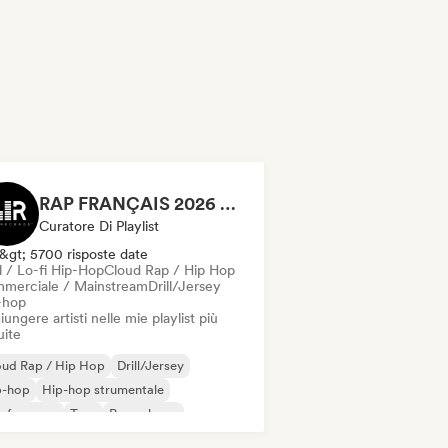
RAP FRANÇAIS 2026 🔥🇫🇷 (Way Records)
Curatore Di Playlist
&gt; 5700 risposte date
l / Lo-fi Hip-Hop
Cloud Rap / Hip Hop
merciale / Mainstream
Drill/Jersey
-hop
ungere artisti nelle mie playlist più
uite
oud Rap / Hip Hop
Drill/Jersey
p-hop
Hip-hop strumentale
 francese
Trap
Pop urbano
ll / Lo-fi Hip-Hop