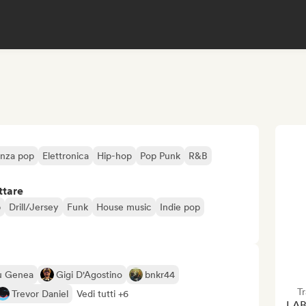
nza pop
Elettronica
Hip-hop
Pop Punk
R&B
ttare
p
Drill/Jersey
Funk
House music
Indie pop
u Genea
Gigi D'Agostino
bnkr44
T
Trevor Daniel
Vedi tutti +6
LAB