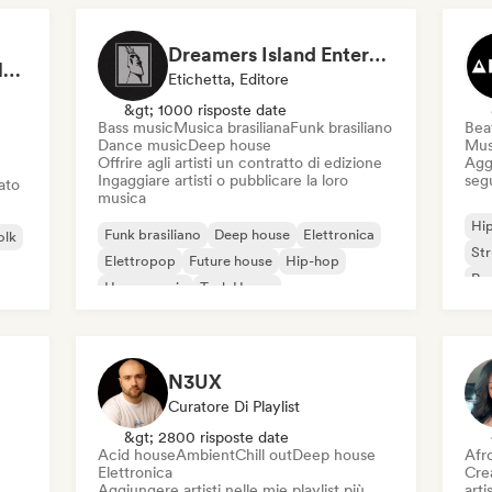
Dreamers Island Entertainment
Rob Tavaglione/Catalyst Recording
Etichetta, Editore
&gt; 1000 risposte date
Bass music
Musica brasiliana
Funk brasiliano
Beat
Dance music
Deep house
Mus
Offrire agli artisti un contratto di edizione
Aggi
Ingaggiare artisti o pubblicare la loro
seg
iato
musica
Hi
Funk brasiliano
Deep house
Elettronica
olk
St
Elettropop
Future house
Hip-hop
Rap
House music
Tech House
N3UX
Curatore Di Playlist
&gt; 2800 risposte date
Acid house
Ambient
Chill out
Deep house
Afr
Elettronica
Crea
Aggiungere artisti nelle mie playlist più
artis