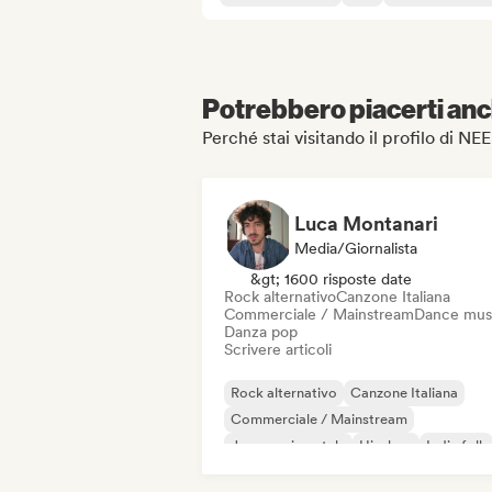
Potrebbero piacerti anch
Perché stai visitando il profilo di N
Luca Montanari
Media/Giornalista
&gt; 1600 risposte date
Rock alternativo
Canzone Italiana
Commerciale / Mainstream
Dance mus
Danza pop
Scrivere articoli
Rock alternativo
Canzone Italiana
Commerciale / Mainstream
Jazz sperimentale
Hip-hop
Indie folk
Indie pop
Strumentale