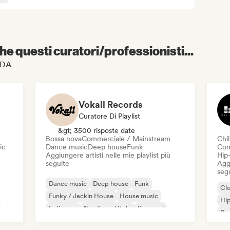
e questi curatori/professionisti...
EEDA
Vokall Records
Curatore Di Playlist
&gt; 3500 risposte date
Bossa nova
Commerciale / Mainstream
Chil
ic
Dance music
Deep house
Funk
Com
Aggiungere artisti nelle mie playlist più
Hip
seguite
Aggi
seg
Dance music
Deep house
Funk
Cl
Funky / Jackin House
House music
Hi
Indie pop
Nu-disco / Italo
Pop soul
Rap
Chi