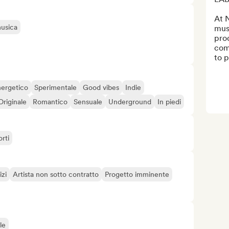
At 
musica
mus
prod
comm
to p
ergetico
Sperimentale
Good vibes
Indie
Originale
Romantico
Sensuale
Underground
In piedi
orti
izi
Artista non sotto contratto
Progetto imminente
le