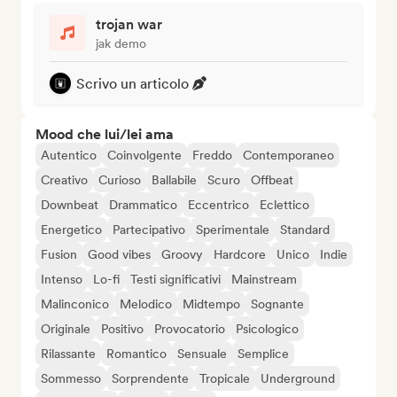
trojan war
jak demo
Scrivo un articolo
Mood che lui/lei ama
Autentico
Coinvolgente
Freddo
Contemporaneo
Creativo
Curioso
Ballabile
Scuro
Offbeat
Downbeat
Drammatico
Eccentrico
Eclettico
Energetico
Partecipativo
Sperimentale
Standard
Fusion
Good vibes
Groovy
Hardcore
Unico
Indie
Intenso
Lo-fi
Testi significativi
Mainstream
Malinconico
Melodico
Midtempo
Sognante
Originale
Positivo
Provocatorio
Psicologico
Rilassante
Romantico
Sensuale
Semplice
Sommesso
Sorprendente
Tropicale
Underground