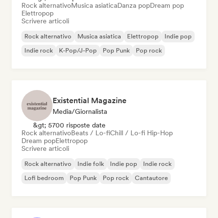
Rock alternativo
Musica asiatica
Danza pop
Dream pop
Elettropop
Scrivere articoli
Rock alternativo
Musica asiatica
Elettropop
Indie pop
Indie rock
K-Pop/J-Pop
Pop Punk
Pop rock
Existential Magazine
Media/Giornalista
&gt; 5700 risposte date
Rock alternativo
Beats / Lo-fi
Chill / Lo-fi Hip-Hop
Dream pop
Elettropop
Scrivere articoli
Rock alternativo
Indie folk
Indie pop
Indie rock
Lofi bedroom
Pop Punk
Pop rock
Cantautore