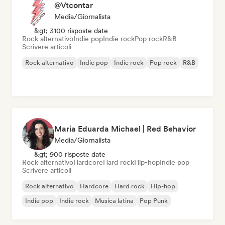
@Vtcontar
Media/Giornalista
&gt; 3100 risposte date
Rock alternativo
Indie pop
Indie rock
Pop rock
R&B
Scrivere articoli
Rock alternativo
Indie pop
Indie rock
Pop rock
R&B
Maria Eduarda Michael | Red Behavior
Media/Giornalista
&gt; 900 risposte date
Rock alternativo
Hardcore
Hard rock
Hip-hop
Indie pop
Scrivere articoli
Rock alternativo
Hardcore
Hard rock
Hip-hop
Indie pop
Indie rock
Musica latina
Pop Punk