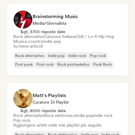
Brainstorming Music
Media/Giornalista
&gt; 3700 risposte date
Rock alternativo
Canzone Italiana
Chill / Lo-fi Hip-Hop
Musica country
Indie pop
Scrivere articoli
Rock alternativo
Indie pop
Indie rock
Pop rock
Post punk
Post rock
Rock psichedelico
Punk Rock
Matt's Playlists
Curatore Di Playlist
&gt; 8000 risposte date
Rock alternativo
Rock elettronico
Indie pop
Indie rock
Pop rock
Aggiungere artisti nelle mie playlist più seguite
Rock alternativo
Rock elettronico
Indie pop
Indie rock