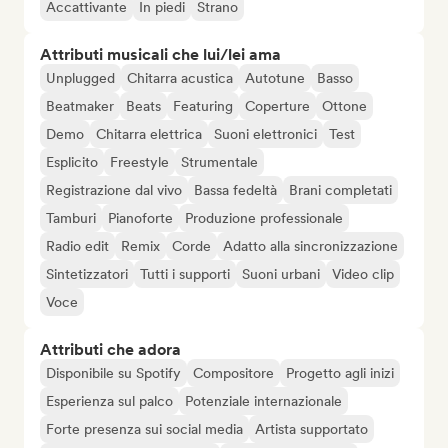
Accattivante
In piedi
Strano
Attributi musicali che lui/lei ama
Unplugged
Chitarra acustica
Autotune
Basso
Beatmaker
Beats
Featuring
Coperture
Ottone
Demo
Chitarra elettrica
Suoni elettronici
Test
Esplicito
Freestyle
Strumentale
Registrazione dal vivo
Bassa fedeltà
Brani completati
Tamburi
Pianoforte
Produzione professionale
Radio edit
Remix
Corde
Adatto alla sincronizzazione
Sintetizzatori
Tutti i supporti
Suoni urbani
Video clip
Voce
Attributi che adora
Disponibile su Spotify
Compositore
Progetto agli inizi
Esperienza sul palco
Potenziale internazionale
Forte presenza sui social media
Artista supportato