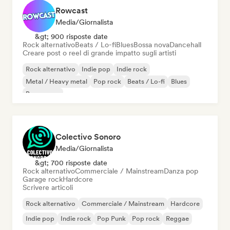
Rowcast
Media/Giornalista
&gt; 900 risposte date
Rock alternativo
Beats / Lo-fi
Blues
Bossa nova
Dancehall
Creare post o reel di grande impatto sugli artisti
Rock alternativo
Indie pop
Indie rock
Metal / Heavy metal
Pop rock
Beats / Lo-fi
Blues
Bossa nova
Colectivo Sonoro
Media/Giornalista
&gt; 700 risposte date
Rock alternativo
Commerciale / Mainstream
Danza pop
Garage rock
Hardcore
Scrivere articoli
Rock alternativo
Commerciale / Mainstream
Hardcore
Indie pop
Indie rock
Pop Punk
Pop rock
Reggae