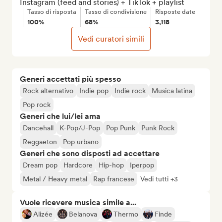
Instagram (feed and stories) + TikTok + playlist
Tasso di risposta
Tasso di condivisione
Risposte date
100%
68%
3,118
Vedi curatori simili
Generi accettati più spesso
Rock alternativo
Indie pop
Indie rock
Musica latina
Pop rock
Generi che lui/lei ama
Dancehall
K-Pop/J-Pop
Pop Punk
Punk Rock
Reggaeton
Pop urbano
Generi che sono disposti ad accettare
Dream pop
Hardcore
Hip-hop
Iperpop
Metal / Heavy metal
Rap francese
Vedi tutti +3
Vuole ricevere musica simile a...
Alizée
Belanova
Thermo
Finde