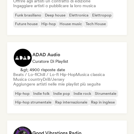
Offrire agli artisti un contratto di edizione
Ingaggiare artisti o pubblicare la loro musica
Funk brasiliano
Deep house
Elettronica
Elettropop
Future house
Hip-hop
House music
Tech House
ADAD Audio
Curatore Di Playlist
&gt; 4900 risposte date
Beats / Lo-fi
Chill / Lo-fi Hip-Hop
Musica classica
Musica country
Drill/Jersey
Aggiungere artisti nelle mie playlist più seguite
Hip-hop
Indie folk
Indie pop
Indie rock
Strumentale
Hip-hop strumentale
Rap internazionale
Rap in inglese
Good Vibrations Radio