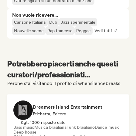
Offrire agli artisti un contratto di edizione
Non vuole ricevere...
Canzone Italiana
Dub
Jazz sperimentale
Nouvelle scene
Rap francese
Reggae
Vedi tutti +2
Potrebbero piacerti anche questi
curatori/professionisti...
Perché stai visitando il profilo di whensilencebreaks
Dreamers Island Entertainment
Etichetta, Editore
&gt; 1000 risposte date
Bass music
Musica brasiliana
Funk brasiliano
Dance music
Deep house