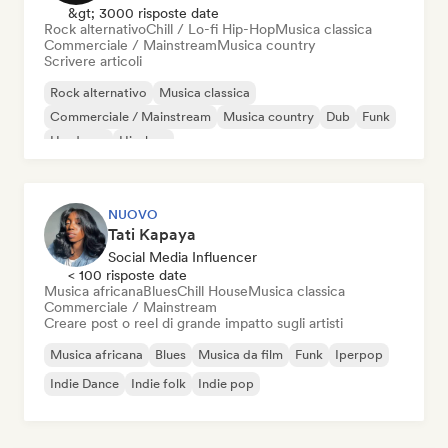
&gt; 3000 risposte date
Rock alternativo
Chill / Lo-fi Hip-Hop
Musica classica
Commerciale / Mainstream
Musica country
Scrivere articoli
Rock alternativo
Musica classica
Commerciale / Mainstream
Musica country
Dub
Funk
Hardcore
Hip-hop
NUOVO
Tati Kapaya
Social Media Influencer
< 100 risposte date
Musica africana
Blues
Chill House
Musica classica
Commerciale / Mainstream
Creare post o reel di grande impatto sugli artisti
Musica africana
Blues
Musica da film
Funk
Iperpop
Indie Dance
Indie folk
Indie pop