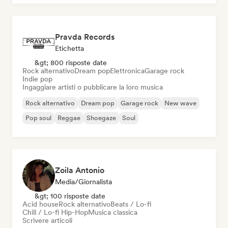
Pravda Records
Etichetta
&gt; 800 risposte date
Rock alternativo
Dream pop
Elettronica
Garage rock
Indie pop
Ingaggiare artisti o pubblicare la loro musica
Rock alternativo
Dream pop
Garage rock
New wave
Pop soul
Reggae
Shoegaze
Soul
Zoila Antonio
Media/Giornalista
&gt; 100 risposte date
Acid house
Rock alternativo
Beats / Lo-fi
Chill / Lo-fi Hip-Hop
Musica classica
Scrivere articoli