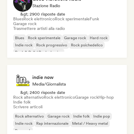
Stazione Radio
&gt; 2900 risposte date
Blues
Rock elettronico
Rock sperimentale
Funk
Garage rock
Trasmettere artisti alla radio
Blues
Rock sperimentale
Garage rock
Hard rock
Indie rock
Rock progressivo
Rock psichedelico
Rock & Roll / Rock classico
indie now
Media/Giornalista
&gt; 2400 risposte date
Rock alternativo
Rock elettronico
Garage rock
Hip-hop
Indie folk
Scrivere articoli
Rock alternativo
Garage rock
Indie folk
Indie pop
Indie rock
Rap internazionale
Metal / Heavy metal
Pop rock