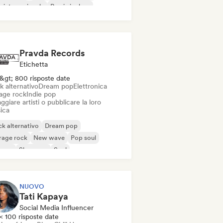
 internazionale
Rap in inglese
Pravda Records
Etichetta
&gt; 800 risposte date
k alternativo
Dream pop
Elettronica
age rock
Indie pop
ggiare artisti o pubblicare la loro
ica
k alternativo
Dream pop
rage rock
New wave
Pop soul
ggae
Shoegaze
Soul
NUOVO
Tati Kapaya
Social Media Influencer
< 100 risposte date