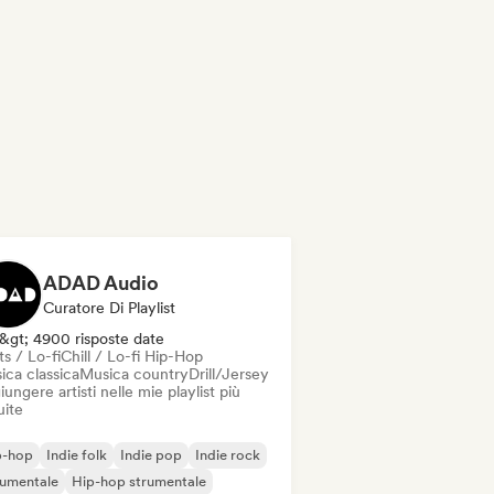
ADAD Audio
Curatore Di Playlist
&gt; 4900 risposte date
s / Lo-fi
Chill / Lo-fi Hip-Hop
ica classica
Musica country
Drill/Jersey
ungere artisti nelle mie playlist più
uite
p-hop
Indie folk
Indie pop
Indie rock
rumentale
Hip-hop strumentale