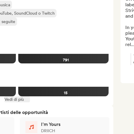
lab
musica
Stri
 YouTube, SoundCloud o Twitch
and 
ù seguite
In y
plea
You
rel..
791
15
Vedi di più
isti delle opportunità
I’m Yours
DRIICH