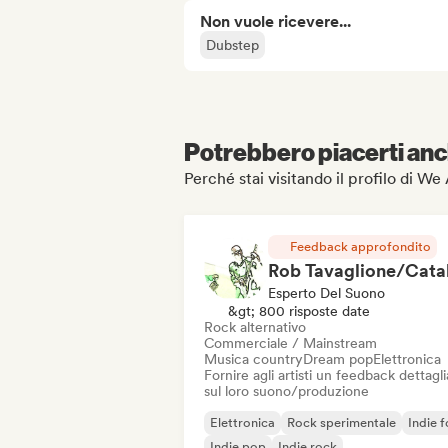
Non vuole ricevere...
Dubstep
Potrebbero piacerti anch
Perché stai visitando il profilo di W
Feedback approfondito
Esperto Del Suono
&gt; 800 risposte date
Rock alternativo
Commerciale / Mainstream
Musica country
Dream pop
Elettronica
Fornire agli artisti un feedback dettagl
sul loro suono/produzione
Elettronica
Rock sperimentale
Indie f
Indie pop
Indie rock