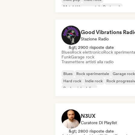
Metal / Heavy metal
Post punk
Rock & Roll / Rock classico
Good Vibrations Radi
Stazione Radio
&gt; 2900 risposte date
Blues
Rock elettronico
Rock sperimenta
Funk
Garage rock
Trasmettere artisti alla radio
Blues
Rock sperimentale
Garage rock
Hard rock
Indie rock
Rock progressi
Rock psichedelico
Rock & Roll / Rock classico
N3UX
Curatore Di Playlist
&gt; 2800 risposte date