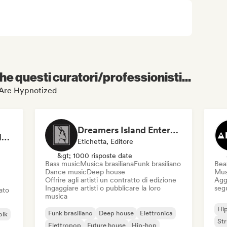
e questi curatori/professionisti...
e Are Hypnotized
Dreamers Island Entertainment
Rob Tavaglione/Catalyst Recording
Etichetta, Editore
&gt; 1000 risposte date
Bass music
Musica brasiliana
Funk brasiliano
Beat
Dance music
Deep house
Mus
Offrire agli artisti un contratto di edizione
Aggi
Ingaggiare artisti o pubblicare la loro
seg
iato
musica
Hi
Funk brasiliano
Deep house
Elettronica
olk
St
Elettropop
Future house
Hip-hop