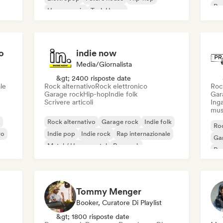
Rap
House music
Tech House
o
indie now
Media/Giornalista
&gt; 2400 risposte date
le
Rock alternativo
Rock elettronico
Roc
Garage rock
Hip-hop
Indie folk
Gar
Scrivere articoli
Inga
mus
Rock alternativo
Garage rock
Indie folk
Roc
vo
Indie pop
Indie rock
Rap internazionale
Ga
Metal / Heavy metal
Pop rock
Re
Tommy Menger
Booker, Curatore Di Playlist
&gt; 1800 risposte date