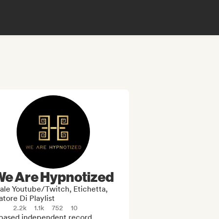
We Are Hypnotized
ale Youtube/Twitch, Etichetta,
tore Di Playlist
2.2k
1.1k
752
10
based independent record 