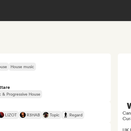
ouse
House music
ttare
c & Progressive House
Can
LIZOT
R3HAB
Topic
Regard
Cura
UK 