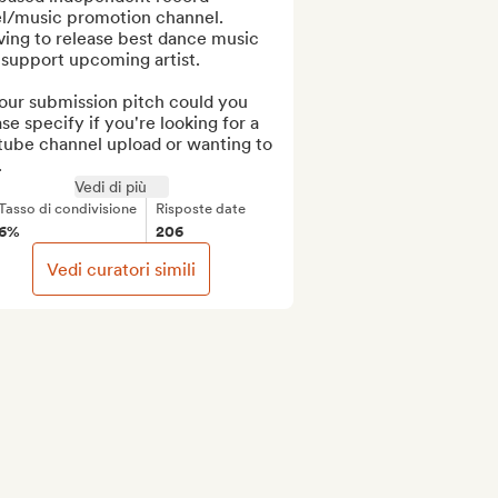
el/music promotion channel. 
ving to release best dance music 
support upcoming artist.

our submission pitch could you 
se specify if you're looking for a 
tube channel upload or wanting to 
.
Vedi di più
Tasso di condivisione
Risposte date
6%
206
Vedi curatori simili