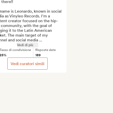
there!!

name is Leonardo, known in social 
a as Vinyleo Records. I'm a 
tent creator focused on the hip-
community, with the goal of 
ging it to the Latin American 
et. The main target of my 
nel and social media ...
Vedi di più
Tasso di condivisione
Risposte date
25%
189
Vedi curatori simili