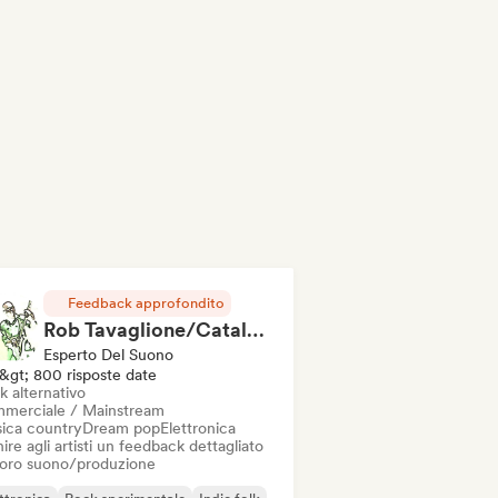
Feedback approfondito
Rob Tavaglione/Catalyst Recording
Esperto Del Suono
&gt; 800 risposte date
k alternativo
merciale / Mainstream
ica country
Dream pop
Elettronica
ire agli artisti un feedback dettagliato
 loro suono/produzione