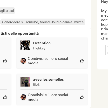
Hey 
My 
li artisti
medi
con
Condividere su YouTube, SoundCloud o canale Twitch
hop 
brin
isti delle opportunità
mark
chan
Detention
Highkey
Condivisi sui loro social
media
avec les semelles
BI2L
Condivisi sui loro social
media