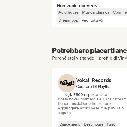
Non vuole ricevere...
Acid house
Musica classica
Commer
Dream pop
Vedi tutti +5
Potrebbero piacerti anch
Perché stai visitando il profilo di Vi
Vokall Records
Curatore Di Playlist
&gt; 3500 risposte date
Bossa nova
Commerciale / Mainstream
Dance music
Deep house
Funk
Aggiungere artisti nelle mie playlist più
seguite
Dance music
Deep house
Funk