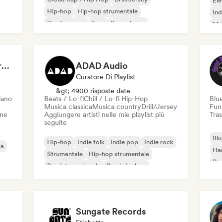
Ele
Hip-hop
Hip-hop strumentale
Ind
Rap francese
Trap
Pop urbano
Met
Chill / Lo-fi Hip-Hop
Roc
Dreamers Island Entertainment
ADAD Audio
Curatore Di Playlist
&gt; 4900 risposte date
iano
Beats / Lo-fi
Chill / Lo-fi Hip-Hop
Blu
Musica classica
Musica country
Drill/Jersey
Fun
one
Aggiungere artisti nelle mie playlist più
Tras
seguite
Blu
Hip-hop
Indie folk
Indie pop
Indie rock
ca
Ha
Strumentale
Hip-hop strumentale
Roc
Rap internazionale
Rap in inglese
Roc
Sungate Records