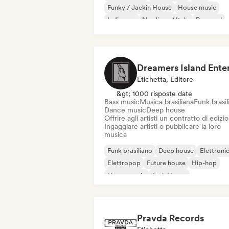
Funky / Jackin House
House music
Indie pop
Nu-disco / Italo
Pop soul
Etichetta, Editore
&gt; 1000 risposte date
Bass music
Musica brasiliana
Funk brasil
Dance music
Deep house
Offrire agli artisti un contratto di edizi
Ingaggiare artisti o pubblicare la loro
musica
Funk brasiliano
Deep house
Elettroni
Elettropop
Future house
Hip-hop
House music
Tech House
Pravda Records