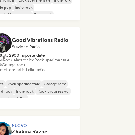
ttronica
Rock sperimentale
Indie folk
ie pop
Indie rock
al / Heavy metal
Post punk
k & Roll / Rock classico
Good Vibrations Radio
Stazione Radio
&gt; 2900 risposte date
es
Rock elettronico
Rock sperimentale
k
Garage rock
mettere artisti alla radio
es
Rock sperimentale
Garage rock
rd rock
Indie rock
Rock progressivo
k psichedelico
k & Roll / Rock classico
NUOVO
Zhakira Razhé