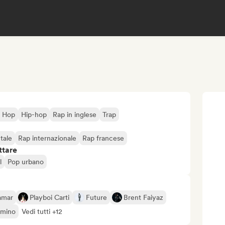
p Hop
Hip-hop
Rap in inglese
Trap
tale
Rap internazionale
Rap francese
ttare
l
Pop urbano
amar
Playboi Carti
Future
Brent Faiyaz
mino
Vedi tutti +12