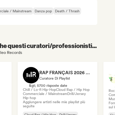
ciale / Mainstream
Danza pop
Death / Thrash
e questi curatori/professionisti...
nyleo Records
RAP FRANÇAIS 2026 🔥🇫🇷 (Way Records)
Curatore Di Playlist
&gt; 5700 risposte date
Chill / Lo-fi Hip-Hop
Cloud Rap / Hip Hop
Roc
Commerciale / Mainstream
Drill/Jersey
Com
Hip-hop
Mus
Aggiungere artisti nelle mie playlist più
Forn
seguite
sul
Cloud Rap / Hip Hop
Drill/Jersey