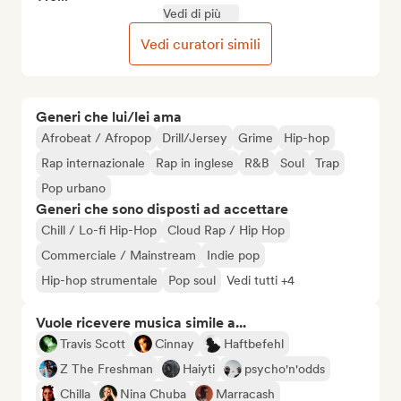
Vedi di più
Vedi curatori simili
Generi che lui/lei ama
Afrobeat / Afropop
Drill/Jersey
Grime
Hip-hop
Rap internazionale
Rap in inglese
R&B
Soul
Trap
Pop urbano
Generi che sono disposti ad accettare
Chill / Lo-fi Hip-Hop
Cloud Rap / Hip Hop
Commerciale / Mainstream
Indie pop
Hip-hop strumentale
Pop soul
Vedi tutti +4
Vuole ricevere musica simile a...
Travis Scott
Cinnay
Haftbefehl
Z The Freshman
Haiyti
psycho'n'odds
Chilla
Nina Chuba
Marracash