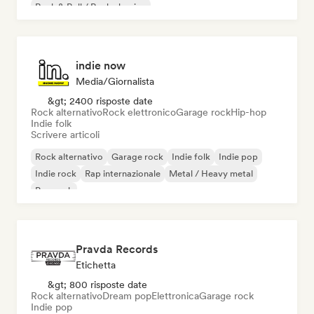
Rock & Roll / Rock classico
indie now
Media/Giornalista
&gt; 2400 risposte date
Rock alternativo
Rock elettronico
Garage rock
Hip-hop
Indie folk
Scrivere articoli
Rock alternativo
Garage rock
Indie folk
Indie pop
Indie rock
Rap internazionale
Metal / Heavy metal
Pop rock
Pravda Records
Etichetta
&gt; 800 risposte date
Rock alternativo
Dream pop
Elettronica
Garage rock
Indie pop