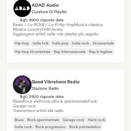
ADAD Audio
Curatore Di Playlist
&gt; 4900 risposte date
Beats / Lo-fi
Chill / Lo-fi Hip-Hop
Musica classica
Musica country
Drill/Jersey
Aggiungere artisti nelle mie playlist più seguite
Hip-hop
Indie folk
Indie pop
Indie rock
Strumentale
Hip-hop strumentale
Rap internazionale
Rap in inglese
Good Vibrations Radio
Stazione Radio
&gt; 2900 risposte date
Blues
Rock elettronico
Rock sperimentale
Funk
Garage rock
Trasmettere artisti alla radio
Blues
Rock sperimentale
Garage rock
Hard rock
Indie rock
Rock progressivo
Rock psichedelico