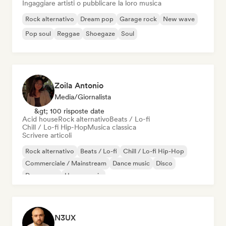
Ingaggiare artisti o pubblicare la loro musica
Rock alternativo
Dream pop
Garage rock
New wave
Pop soul
Reggae
Shoegaze
Soul
Zoila Antonio
Media/Giornalista
&gt; 100 risposte date
Acid house
Rock alternativo
Beats / Lo-fi
Chill / Lo-fi Hip-Hop
Musica classica
Scrivere articoli
Rock alternativo
Beats / Lo-fi
Chill / Lo-fi Hip-Hop
Commerciale / Mainstream
Dance music
Disco
Dream pop
House music
N3UX