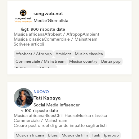
songweb.net
Media/Giornalista
&gt; 900 risposte date
Musica africana
Afrobeat / Afropop
Ambient
Musica classica
Commerciale / Mainstream
Scrivere articoli
Afrobeat / Afropop
Ambient
Musica classica
Commerciale / Mainstream
Musica country
Danza pop
Drill/Jersey
Hip-hop
NUOVO
Tati Kapaya
Social Media Influencer
< 100 risposte date
Musica africana
Blues
Chill House
Musica classica
Commerciale / Mainstream
Creare post o reel di grande impatto sugli artisti
Musica africana
Blues
Musica da film
Funk
Iperpop