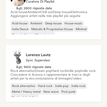
Curatore Di Playlist
&gt; 2800 risposte date
Acid house
Ambient
Chill out
Deep house
Elettronica
Aggiungere artisti nelle mie playlist più seguite
Acid house
Ambient
Deep house
House music
Indie Dance
Melodic & Progressive House
Minimal
Organic House / Downtempo
Lorenzo Lautz
Sync Supervisor
&gt; 1600 risposte date
Rock alternativo
Dream pop
Hard rock
Indie pop
Indie rock
Concedere in licenza o rappresentare le tracce degli
artisti per la sincronizzazione di immagini/video
Rock alternativo
Hard rock
Indie pop
Indie rock
Metal / Heavy metal
New wave
Post punk
Rock psichedelico