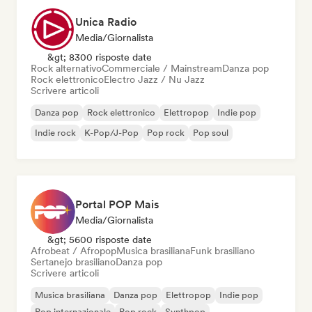
Unica Radio
Media/Giornalista
&gt; 8300 risposte date
Rock alternativo
Commerciale / Mainstream
Danza pop
Rock elettronico
Electro Jazz / Nu Jazz
Scrivere articoli
Danza pop
Rock elettronico
Elettropop
Indie pop
Indie rock
K-Pop/J-Pop
Pop rock
Pop soul
Portal POP Mais
Media/Giornalista
&gt; 5600 risposte date
Afrobeat / Afropop
Musica brasiliana
Funk brasiliano
Sertanejo brasiliano
Danza pop
Scrivere articoli
Musica brasiliana
Danza pop
Elettropop
Indie pop
Pop internazionale
Pop rock
Synthpop