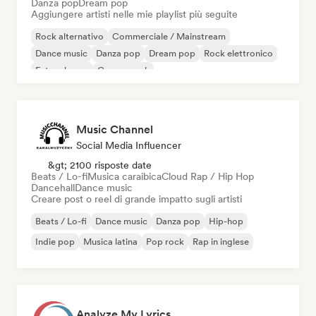
Danza pop
Dream pop
Aggiungere artisti nelle mie playlist più seguite
Rock alternativo
Commerciale / Mainstream
Dance music
Danza pop
Dream pop
Rock elettronico
Future house
Garage rock
Music Channel
Social Media Influencer
&gt; 2100 risposte date
Beats / Lo-fi
Musica caraibica
Cloud Rap / Hip Hop
Dancehall
Dance music
Creare post o reel di grande impatto sugli artisti
Beats / Lo-fi
Dance music
Danza pop
Hip-hop
Indie pop
Musica latina
Pop rock
Rap in inglese
Analyze My Lyrics