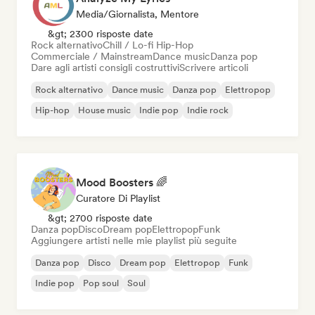
Media/Giornalista, Mentore
&gt; 2300 risposte date
Rock alternativo
Chill / Lo-fi Hip-Hop
Commerciale / Mainstream
Dance music
Danza pop
Dare agli artisti consigli costruttivi
Scrivere articoli
Rock alternativo
Dance music
Danza pop
Elettropop
Hip-hop
House music
Indie pop
Indie rock
Mood Boosters 🌈
Curatore Di Playlist
&gt; 2700 risposte date
Danza pop
Disco
Dream pop
Elettropop
Funk
Aggiungere artisti nelle mie playlist più seguite
Danza pop
Disco
Dream pop
Elettropop
Funk
Indie pop
Pop soul
Soul