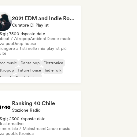
2021 EDM and Indie Rock
Curatore Di Playlist
&gt; 7500 risposte date
obeat / Afropop
Ambient
Dance music
za pop
Deep house
ungere artisti nelle mie playlist più
uite
nce music
Danza pop
Elettronica
ettropop
Future house
Indie folk
ie rock
Rap in inglese
Ranking 40 Chile
Stazione Radio
&gt; 2300 risposte date
k alternativo
merciale / Mainstream
Dance music
za pop
Elettronica