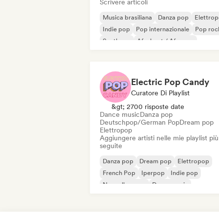
Scrivere articoli
Musica brasiliana
Danza pop
Elettro
Indie pop
Pop internazionale
Pop roc
Synthpop
Afrobeat / Afropop
Electric Pop Candy
Curatore Di Playlist
&gt; 2700 risposte date
Dance music
Danza pop
Deutschpop/German Pop
Dream pop
Elettropop
Aggiungere artisti nelle mie playlist più
seguite
Danza pop
Dream pop
Elettropop
French Pop
Iperpop
Indie pop
Nouvelle scene
Dance music