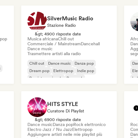
SilverMusic Radio
Stazione Radio
&gt; 4900 risposte date
opop
Musica africana
Chill out
Afr
Commerciale / Mainstream
Dancehall
Dan
Dance music
Aggi
Trasmettere artisti alla radio
seg
Chill out
Dance music
Danza pop
Da
c
Dream pop
Elettropop
Indie pop
El
Pop internazionale
Pop rock
Ind
HITS STYLE
Curatore Di Playlist
&gt; 6900 risposte date
Dance music
Danza pop
Rock elettronico
Roc
Electro Jazz / Nu Jazz
Elettropop
Com
Aggiungere artisti nelle mie playlist più
Dan