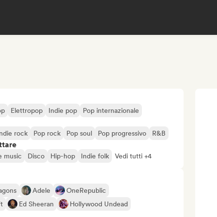
op
Elettropop
Indie pop
Pop internazionale
Indie rock
Pop rock
Pop soul
Pop progressivo
R&B
ttare
e music
Disco
Hip-hop
Indie folk
Vedi tutti +4
agons
Adele
OneRepublic
t
Ed Sheeran
Hollywood Undead