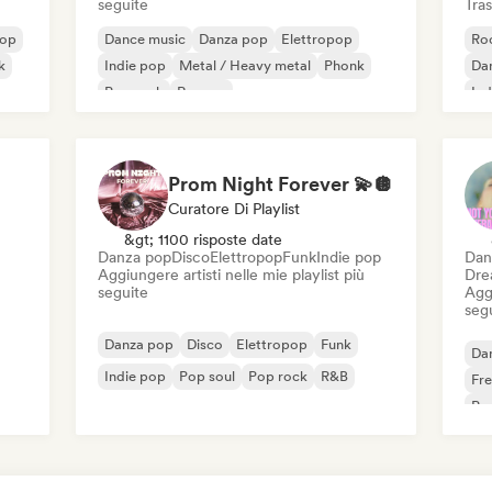
seguite
Tras
pop
Dance music
Danza pop
Elettropop
Roc
k
Indie pop
Metal / Heavy metal
Phonk
Da
Pop rock
Reggae
Ind
Prom Night Forever 💫🪩
Curatore Di Playlist
&gt; 1100 risposte date
Danza pop
Disco
Elettropop
Funk
Indie pop
Dan
Aggiungere artisti nelle mie playlist più
Dre
seguite
Aggi
seg
Danza pop
Disco
Elettropop
Funk
Da
Indie pop
Pop soul
Pop rock
R&B
Fr
Pop