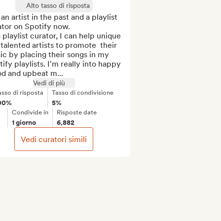
Alto tasso di risposta
 an artist in the past and a playlist 
tor on Spotify now. 

 playlist curator, I can help unique 
talented artists to promote  their 
c by placing their songs in my 
ify playlists. I'm really into happy 
d and upbeat m...
Vedi di più
asso di risposta
Tasso di condivisione
00%
5%
Condivide in
Risposte date
1 giorno
6,882
Vedi curatori simili