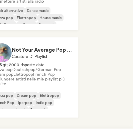
mettere artisti alla radio
k alternativo
Dance music
nza pop
Elettropop
House music
ie Dance
Indie pop
Pop rock
Not Your Average Pop 🛸 Art Pop, Alt-Pop & Indie Pop
Curatore Di Playlist
&gt; 2000 risposte date
za pop
Deutschpop/German Pop
am pop
Elettropop
French Pop
ungere artisti nelle mie playlist più
uite
nza pop
Dream pop
Elettropop
ench Pop
Iperpop
Indie pop
 internazionale
Pop rock