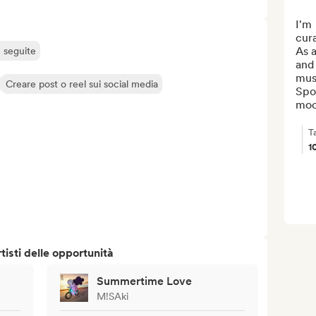
I'm 
cura
As a
ù seguite
and 
musi
Creare post o reel sui social media
Spot
moo
T
1
isti delle opportunità
Summertime Love
M!SAki