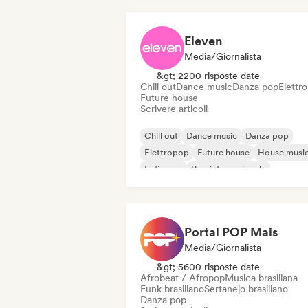
Eleven
Media/Giornalista
&gt; 2200 risposte date
Chill out
Dance music
Danza pop
Elettr
Future house
Scrivere articoli
Chill out
Dance music
Danza pop
Elettropop
Future house
House musi
Indie pop
Pop internazionale
Portal POP Mais
Media/Giornalista
&gt; 5600 risposte date
Afrobeat / Afropop
Musica brasiliana
Funk brasiliano
Sertanejo brasiliano
Danza pop