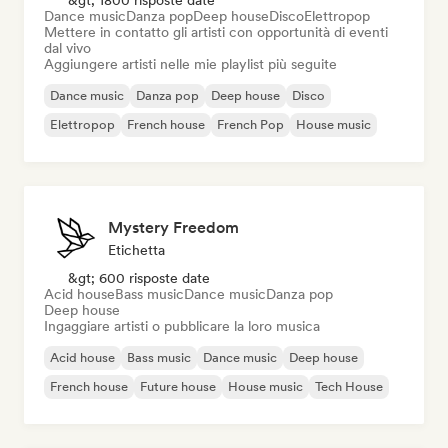
&gt; 1800 risposte date
Dance music
Danza pop
Deep house
Disco
Elettropop
Mettere in contatto gli artisti con opportunità di eventi
dal vivo
Aggiungere artisti nelle mie playlist più seguite
Dance music
Danza pop
Deep house
Disco
Elettropop
French house
French Pop
House music
Mystery Freedom
Etichetta
&gt; 600 risposte date
Acid house
Bass music
Dance music
Danza pop
Deep house
Ingaggiare artisti o pubblicare la loro musica
Acid house
Bass music
Dance music
Deep house
French house
Future house
House music
Tech House