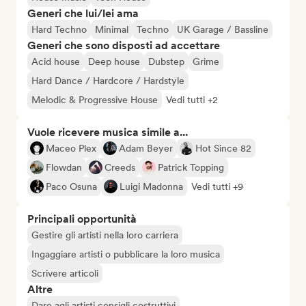
Generi che lui/lei ama
Hard Techno
Minimal
Techno
UK Garage / Bassline
Generi che sono disposti ad accettare
Acid house
Deep house
Dubstep
Grime
Hard Dance / Hardcore / Hardstyle
Melodic & Progressive House
Vedi tutti +2
Vuole ricevere musica simile a...
Maceo Plex
Adam Beyer
Hot Since 82
Flowdan
Creeds
Patrick Topping
Paco Osuna
Luigi Madonna
Vedi tutti +9
Principali opportunità
Gestire gli artisti nella loro carriera
Ingaggiare artisti o pubblicare la loro musica
Scrivere articoli
Altre
Dare agli artisti consigli costruttivi