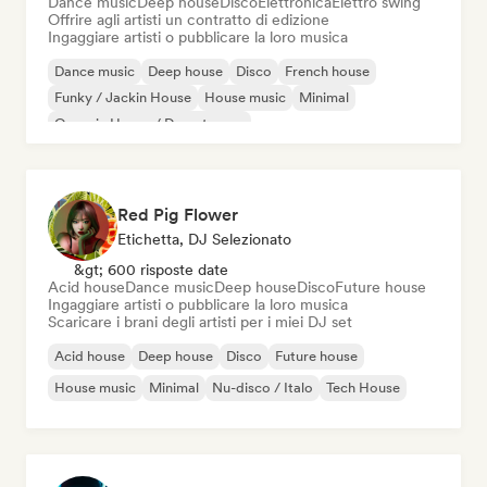
Dance music
Deep house
Disco
Elettronica
Elettro swing
Offrire agli artisti un contratto di edizione
Ingaggiare artisti o pubblicare la loro musica
Dance music
Deep house
Disco
French house
Funky / Jackin House
House music
Minimal
Organic House / Downtempo
Red Pig Flower
Etichetta, DJ Selezionato
&gt; 600 risposte date
Acid house
Dance music
Deep house
Disco
Future house
Ingaggiare artisti o pubblicare la loro musica
Scaricare i brani degli artisti per i miei DJ set
Acid house
Deep house
Disco
Future house
House music
Minimal
Nu-disco / Italo
Tech House