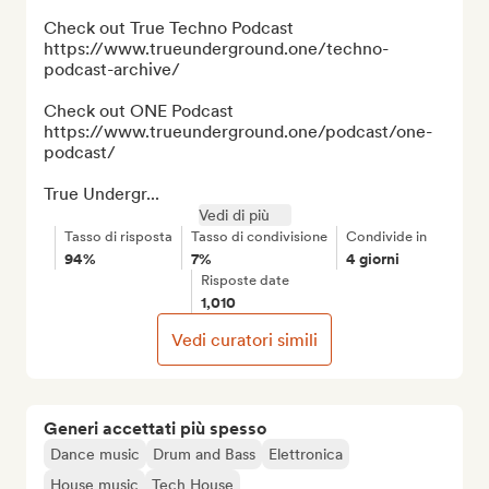
Check out True Techno Podcast 
https://www.trueunderground.one/techno-
podcast-archive/

Check out ONE Podcast 
https://www.trueunderground.one/podcast/one-
podcast/

True Undergr...
Vedi di più
Tasso di risposta
Tasso di condivisione
Condivide in
94%
7%
4 giorni
Risposte date
1,010
Vedi curatori simili
Generi accettati più spesso
Dance music
Drum and Bass
Elettronica
House music
Tech House