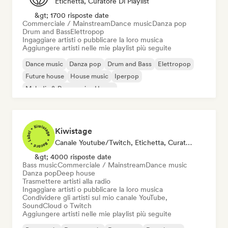
Etichetta, Curatore Di Playlist
&gt; 1700 risposte date
Commerciale / Mainstream
Dance music
Danza pop
Drum and Bass
Elettropop
Ingaggiare artisti o pubblicare la loro musica
Aggiungere artisti nelle mie playlist più seguite
Dance music
Danza pop
Drum and Bass
Elettropop
Future house
House music
Iperpop
Melodic & Progressive House
Kiwistage
Canale Youtube/Twitch, Etichetta, Curatore Di Playlist, Stazione Radio
&gt; 4000 risposte date
Bass music
Commerciale / Mainstream
Dance music
Danza pop
Deep house
Trasmettere artisti alla radio
Ingaggiare artisti o pubblicare la loro musica
Condividere gli artisti sul mio canale YouTube,
SoundCloud o Twitch
Aggiungere artisti nelle mie playlist più seguite