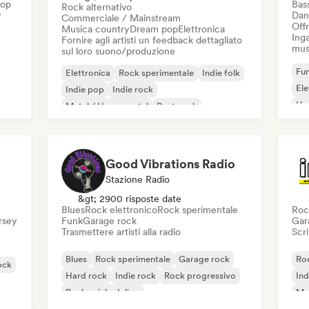
Hop
Bas
Rock alternativo
y
Dan
Commerciale / Mainstream
Offr
Musica country
Dream pop
Elettronica
Inga
Fornire agli artisti un feedback dettagliato
mus
sul loro suono/produzione
Fun
Elettronica
Rock sperimentale
Indie folk
El
Indie pop
Indie rock
Ho
Metal / Heavy metal
Post punk
Rock & Roll / Rock classico
Good Vibrations Radio
Stazione Radio
&gt; 2900 risposte date
Blues
Rock elettronico
Rock sperimentale
Roc
ersey
Funk
Garage rock
Gar
Trasmettere artisti alla radio
Scri
Blues
Rock sperimentale
Garage rock
Roc
ock
Hard rock
Indie rock
Rock progressivo
Ind
Rock psichedelico
Met
Rock & Roll / Rock classico