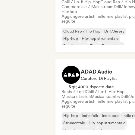
Chill / Lo-fi Hip-Hop
Cloud Rap / Hip 
Commerciale / Mainstream
Drill/Jerse
Hip-hop
Aggiungere artisti nelle mie playlist più
seguite
Cloud Rap / Hip Hop
Drill/Jersey
Hip-hop
Hip-hop strumentale
Rap francese
Trap
Pop urbano
Chill / Lo-fi Hip-Hop
ADAD Audio
Curatore Di Playlist
&gt; 4900 risposte date
Beats / Lo-fi
Chill / Lo-fi Hip-Hop
Musica classica
Musica country
Drill/J
Aggiungere artisti nelle mie playlist più
seguite
Hip-hop
Indie folk
Indie pop
Indie r
Strumentale
Hip-hop strumentale
Rap internazionale
Rap in inglese