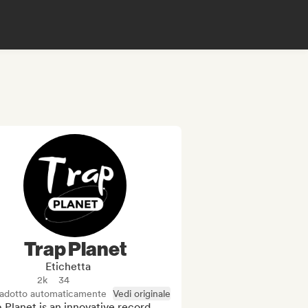
Trap Planet
Etichetta
2k
34
radotto automaticamente
Vedi originale
 Planet is an innovative record 