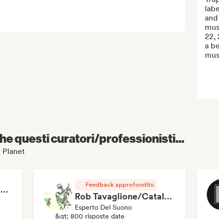
labe
and 
mus
22, 
a b
musi
e questi curatori/professionisti...
p Planet
Feedback approfondito
RAP FRANÇAIS 2026 🔥🇫🇷 (Way Records)
Rob Tavaglione/Catalyst Recording
Esperto Del Suono
&gt; 800 risposte date