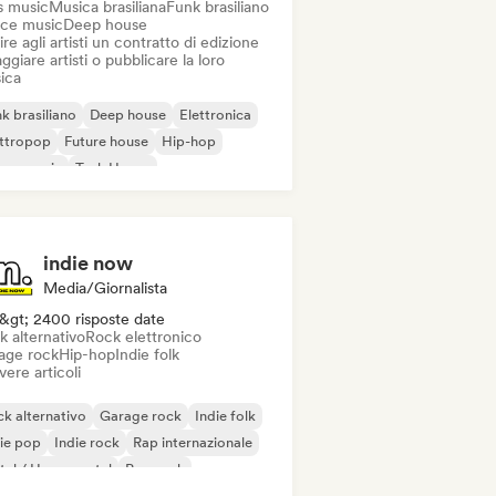
s music
Musica brasiliana
Funk brasiliano
ce music
Deep house
ire agli artisti un contratto di edizione
ggiare artisti o pubblicare la loro
ica
k brasiliano
Deep house
Elettronica
ettropop
Future house
Hip-hop
use music
Tech House
indie now
Media/Giornalista
&gt; 2400 risposte date
k alternativo
Rock elettronico
age rock
Hip-hop
Indie folk
vere articoli
k alternativo
Garage rock
Indie folk
ie pop
Indie rock
Rap internazionale
al / Heavy metal
Pop rock