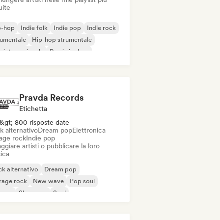
uite
p-hop
Indie folk
Indie pop
Indie rock
rumentale
Hip-hop strumentale
 internazionale
Rap in inglese
Pravda Records
Etichetta
&gt; 800 risposte date
k alternativo
Dream pop
Elettronica
age rock
Indie pop
ggiare artisti o pubblicare la loro
ica
k alternativo
Dream pop
rage rock
New wave
Pop soul
ggae
Shoegaze
Soul