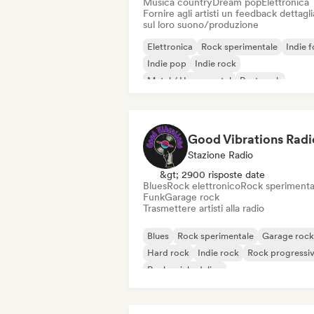
Musica country
Dream pop
Elettronica
Fornire agli artisti un feedback dettagl
sul loro suono/produzione
Elettronica
Rock sperimentale
Indie f
Indie pop
Indie rock
Metal / Heavy metal
Post punk
Rock & Roll / Rock classico
Good Vibrations Radi
Stazione Radio
&gt; 2900 risposte date
Blues
Rock elettronico
Rock sperimenta
Funk
Garage rock
Trasmettere artisti alla radio
Blues
Rock sperimentale
Garage rock
Hard rock
Indie rock
Rock progressi
Rock psichedelico
Rock & Roll / Rock classico