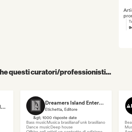
Arti
pro
T
9
e questi curatori/professionisti...
Dreamers Island Entertainment
Rob Tavaglione/Catalyst Recording
Etichetta, Editore
&gt; 1000 risposte date
Bass music
Musica brasiliana
Funk brasiliano
Beat
Dance music
Deep house
Mus
Offrire agli artisti un contratto di edizione
Aggi