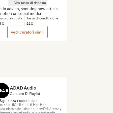
Alto tasso di risposta
stic advice, scouting new artists, 
motion on social media
asso di risposta
Tasso di condivisione
4%
22%
Vedi curatori simili
ADAD Audio
Curatore Di Playlist
&gt; 4900 risposte date
s / Lo-fi
Chill / Lo-fi Hip-Hop
ica classica
Musica country
Drill/Jersey
ungere artisti nelle mie playlist più