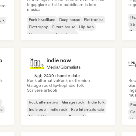
Ingaggiare artisti o pubblicare la loro
seg
iato
musica
Hi
Funk brasiliano
Deep house
Elettronica
olk
St
Elettropop
Future house
Hip-hop
Rap
House music
Tech House
o
indie now
Media/Giornalista
&gt; 2400 risposte date
le
Rock alternativo
Rock elettronico
Roc
Garage rock
Hip-hop
Indie folk
Gar
Scrivere articoli
Inga
mus
Rock alternativo
Garage rock
Indie folk
Roc
vo
Indie pop
Indie rock
Rap internazionale
Ga
Metal / Heavy metal
Pop rock
Re