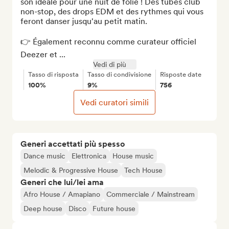
son idéale pour une nuit de folie ! Des tubes club 
non-stop, des drops EDM et des rythmes qui vous 
feront danser jusqu'au petit matin.

👉 Également reconnu comme curateur officiel 
Deezer et ...
Vedi di più
Tasso di risposta
Tasso di condivisione
Risposte date
100%
9%
756
Vedi curatori simili
Generi accettati più spesso
Dance music
Elettronica
House music
Melodic & Progressive House
Tech House
Generi che lui/lei ama
Afro House / Amapiano
Commerciale / Mainstream
Deep house
Disco
Future house