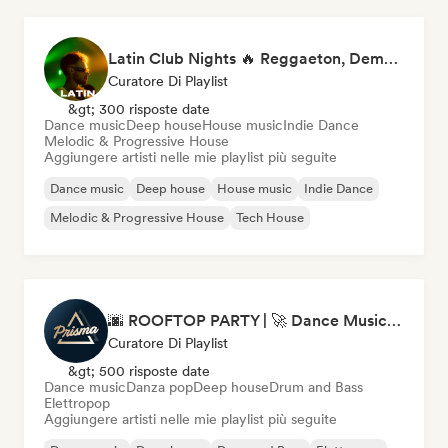
Latin Club Nights 🔥 Reggaeton, Dembow & Latin House
Curatore Di Playlist
&gt; 300 risposte date
Dance music
Deep house
House music
Indie Dance
Melodic & Progressive House
Aggiungere artisti nelle mie playlist più seguite
Dance music
Deep house
House music
Indie Dance
Melodic & Progressive House
Tech House
🌆 ROOFTOP PARTY | 🚀 Dance Music Mix 2026 by Prisma Records
Curatore Di Playlist
&gt; 500 risposte date
Dance music
Danza pop
Deep house
Drum and Bass
Elettropop
Aggiungere artisti nelle mie playlist più seguite