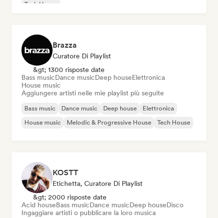
Tech House
Brazza
Curatore Di Playlist
&gt; 1300 risposte date
Bass music
Dance music
Deep house
Elettronica
House music
Aggiungere artisti nelle mie playlist più seguite
Bass music
Dance music
Deep house
Elettronica
House music
Melodic & Progressive House
Tech House
KOSTT
Etichetta, Curatore Di Playlist
&gt; 2000 risposte date
Acid house
Bass music
Dance music
Deep house
Disco
Ingaggiare artisti o pubblicare la loro musica