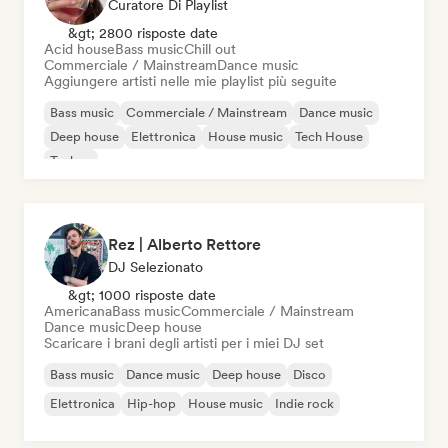
Curatore Di Playlist
&gt; 2800 risposte date
Acid house
Bass music
Chill out
Commerciale / Mainstream
Dance music
Aggiungere artisti nelle mie playlist più seguite
Bass music
Commerciale / Mainstream
Dance music
Deep house
Elettronica
House music
Tech House
Techno
Rez | Alberto Rettore
DJ Selezionato
&gt; 1000 risposte date
Americana
Bass music
Commerciale / Mainstream
Dance music
Deep house
Scaricare i brani degli artisti per i miei DJ set
Bass music
Dance music
Deep house
Disco
Elettronica
Hip-hop
House music
Indie rock