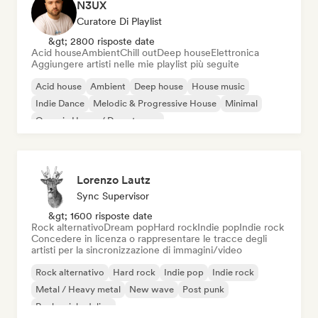
N3UX
Curatore Di Playlist
&gt; 2800 risposte date
Acid house
Ambient
Chill out
Deep house
Elettronica
Aggiungere artisti nelle mie playlist più seguite
Acid house
Ambient
Deep house
House music
Indie Dance
Melodic & Progressive House
Minimal
Organic House / Downtempo
Lorenzo Lautz
Sync Supervisor
&gt; 1600 risposte date
Rock alternativo
Dream pop
Hard rock
Indie pop
Indie rock
Concedere in licenza o rappresentare le tracce degli
artisti per la sincronizzazione di immagini/video
Rock alternativo
Hard rock
Indie pop
Indie rock
Metal / Heavy metal
New wave
Post punk
Rock psichedelico