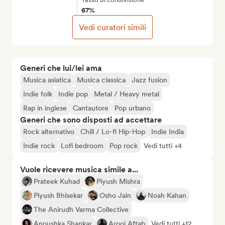
67%
Vedi curatori simili
Generi che lui/lei ama
Musica asiatica
Musica classica
Jazz fusion
Indie folk
Indie pop
Metal / Heavy metal
Rap in inglese
Cantautore
Pop urbano
Generi che sono disposti ad accettare
Rock alternativo
Chill / Lo-fi Hip-Hop
Indie India
Indie rock
Lofi bedroom
Pop rock
Vedi tutti +4
Vuole ricevere musica simile a...
Prateek Kuhad
Piyush Mishra
Piyush Bhisekar
Osho Jain
Noah Kahan
The Anirudh Varma Collective
Anoushka Shankar
Arooj Aftab
Vedi tutti +12