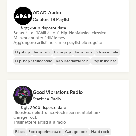
ADAD Audio
Curatore Di Playlist
&gt; 4900 risposte date
Beats / Lo-fi
Chill / Lo-fi Hip-Hop
Musica classica
Musica country
Drill/Jersey
Aggiungere artisti nelle mie playlist più seguite
Hip-hop
Indie folk
Indie pop
Indie rock
Strumentale
Hip-hop strumentale
Rap internazionale
Rap in inglese
Good Vibrations Radio
Stazione Radio
&gt; 2900 risposte date
Blues
Rock elettronico
Rock sperimentale
Funk
Garage rock
Trasmettere artisti alla radio
Blues
Rock sperimentale
Garage rock
Hard rock