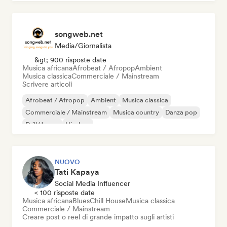
songweb.net
Media/Giornalista
&gt; 900 risposte date
Musica africana
Afrobeat / Afropop
Ambient
Musica classica
Commerciale / Mainstream
Scrivere articoli
Afrobeat / Afropop
Ambient
Musica classica
Commerciale / Mainstream
Musica country
Danza pop
Drill/Jersey
Hip-hop
NUOVO
Tati Kapaya
Social Media Influencer
< 100 risposte date
Musica africana
Blues
Chill House
Musica classica
Commerciale / Mainstream
Creare post o reel di grande impatto sugli artisti