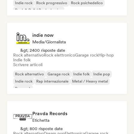
Indie rock
Rock progressivo
Rock psichedelico
Rock & Roll / Rock classico
indie now
Media/Giornalista
&gt; 2400 risposte date
Rock alternativo
Rock elettronico
Garage rock
Hip-hop
Indie folk
Scrivere articoli
Rock alternativo
Garage rock
Indie folk
Indie pop
Indie rock
Rap internazionale
Metal / Heavy metal
Pop rock
Pravda Records
Etichetta
&gt; 800 risposte date
Rock alternativo
Dream pop
Elettronica
Garage rock