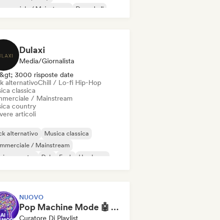
mmerciale / Mainstream
Dancehall
nza pop
Hip-hop
Pop soul
Dulaxi
Media/Giornalista
&gt; 3000 risposte date
k alternativo
Chill / Lo-fi Hip-Hop
ica classica
merciale / Mainstream
ica country
vere articoli
k alternativo
Musica classica
mmerciale / Mainstream
sica country
Dub
Funk
Hardcore
p-hop
NUOVO
Pop Machine Mode 🤖 AI Music, Indie Pop & Dream Pop
Curatore Di Playlist