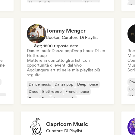
ic
Melodic & Progressive House
Minimal
Co
Organic House / Downtempo
Da
Tommy Menger
Booker, Curatore Di Playlist
&gt; 1800 risposte date
Dance music
Danza pop
Deep house
Disco
Roc
Elettropop
Mus
le
Mettere in contatto gli artisti con
Com
one
opportunità di eventi dal vivo
Mus
Aggiungere artisti nelle mie playlist più
Scri
seguite
Roc
Dance music
Danza pop
Deep house
Co
Disco
Elettropop
French house
ico
Mu
French Pop
House music
Hi
Capricorn Music
Curatore Di Playlist