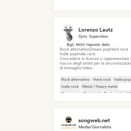
Commerciale / Mainstream
Dance mus
Disco
Dream pop
House music
Lorenzo Lautz
Sync Supervisor
&gt; 1600 risposte date
Rock alternativo
Dream pop
Hard rock
Indie pop
Indie rock
Concedere in licenza o rappresentare 
tracce degli artisti per la sincronizzazi
di immagini/video
Rock alternativo
Hard rock
Indie pop
Indie rock
Metal / Heavy metal
New wave
Post punk
Rock psichedel
songweb.net
Media/Giornalista