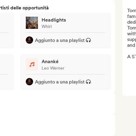
isti delle opportunità
Tom
fami
Headlights
dedi
Whirl
Tomo
with
supp
Aggiunto a una playlist
and 
A S
Ananké
Leo Werner
Aggiunto a una playlist