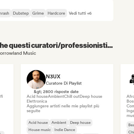
hrash
Dubstep
Grime
Hardcore
Vedi tutti +6
e questi curatori/professionisti...
omorrowland Music
N3UX
Curatore Di Playlist
&gt; 2800 risposte date
fi
Acid house
Ambient
Chill out
Deep house
Afr
Elettronica
Bos
Aggiungere artisti nelle mie playlist più
Com
seguite
Inga
mus
Acid house
Ambient
Deep house
Bea
House music
Indie Dance
Chi