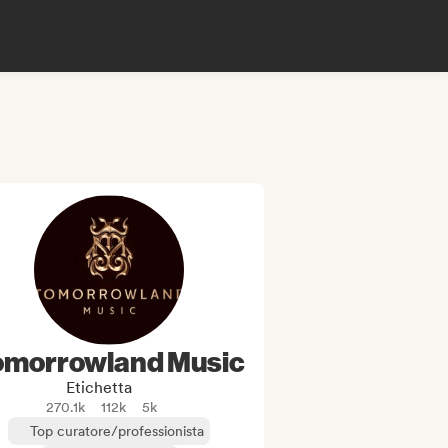
omorrowland Music
Etichetta
270.1k
112k
5k
Top curatore/professionista