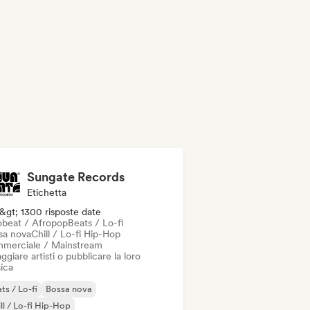
Sungate Records
Etichetta
&gt; 1300 risposte date
obeat / Afropop
Beats / Lo-fi
sa nova
Chill / Lo-fi Hip-Hop
merciale / Mainstream
ggiare artisti o pubblicare la loro
ica
ts / Lo-fi
Bossa nova
ll / Lo-fi Hip-Hop