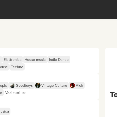
c
Elettronica
House music
Indie Dance
ouse
Techno
opic
Goodboys
Vintage Culture
Alok
T
te
Vedi tutti +12
musica