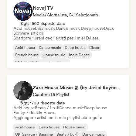
Novaj TV
Media/Giornalista, DJ Selezionato
&gt; 1600 risposte date
Acid house
Bass music
Dance music
Deep house
Disco
Scrivere articoli
Scaricare i brani degli artisti per i miei DJ set
Acid house
Dance music
Deep house
Disco
French house
House music
Indie Dance
Melodic & Progressive House
Zara House Music 🫂 (by Jasiel Reynoso)
Curatore Di Playlist
&gt; 1700 risposte date
Acid house
Beats / Lo-fi
Dance music
Deep house
Funky / Jackin House
Aggiungere artisti nelle mie playlist più seguite
Acid house
Deep house
House music
UK Garage / Bassline
Beats / Lo-fi
Dance music