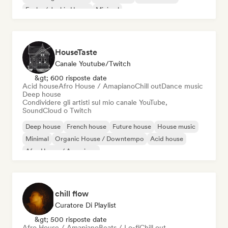
Funky / Jackin House
Minimal
HouseTaste
Canale Youtube/Twitch
&gt; 600 risposte date
Acid house
Afro House / Amapiano
Chill out
Dance music
Deep house
Condividere gli artisti sul mio canale YouTube,
SoundCloud o Twitch
Deep house
French house
Future house
House music
Minimal
Organic House / Downtempo
Acid house
Afro House / Amapiano
chill flow
Curatore Di Playlist
&gt; 500 risposte date
Afro House / Amapiano
Beats / Lo-fi
Chill out