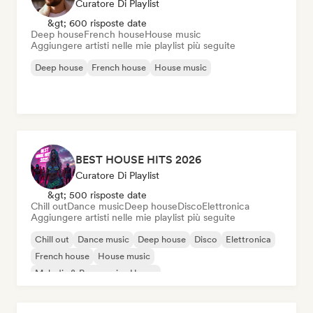
Curatore Di Playlist
&gt; 600 risposte date
Deep house
French house
House music
Aggiungere artisti nelle mie playlist più seguite
Deep house
French house
House music
BEST HOUSE HITS 2026
Curatore Di Playlist
&gt; 500 risposte date
Chill out
Dance music
Deep house
Disco
Elettronica
Aggiungere artisti nelle mie playlist più seguite
Chill out
Dance music
Deep house
Disco
Elettronica
French house
House music
Melodic & Progressive House