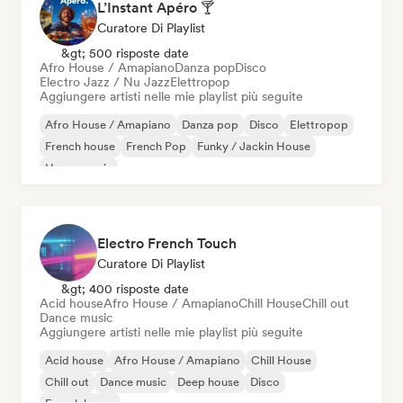
L’Instant Apéro 🍸
Curatore Di Playlist
&gt; 500 risposte date
Afro House / Amapiano
Danza pop
Disco
Electro Jazz / Nu Jazz
Elettropop
Aggiungere artisti nelle mie playlist più seguite
Afro House / Amapiano
Danza pop
Disco
Elettropop
French house
French Pop
Funky / Jackin House
House music
Electro French Touch
Curatore Di Playlist
&gt; 400 risposte date
Acid house
Afro House / Amapiano
Chill House
Chill out
Dance music
Aggiungere artisti nelle mie playlist più seguite
Acid house
Afro House / Amapiano
Chill House
Chill out
Dance music
Deep house
Disco