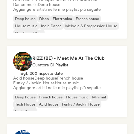
Dance music
Deep house
Aggiungere artisti nelle mie playlist più seguite
Deep house
Disco
Elettronica
French house
House music
Indie Dance
Melodic & Progressive House
Nu-disco / Italo
RIZZ (BE) - Meet Me At The Club
Curatore Di Playlist
&gt; 200 risposte date
Acid house
Deep house
French house
Funky / Jackin House
House music
Aggiungere artisti nelle mie playlist più seguite
Deep house
French house
House music
Minimal
Tech House
Acid house
Funky / Jackin House
Indie Dance