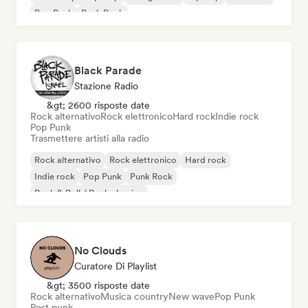
Pop Punk
Punk Rock
Black Parade
Stazione Radio
&gt; 2600 risposte date
Rock alternativo
Rock elettronico
Hard rock
Indie rock
Pop Punk
Trasmettere artisti alla radio
Rock alternativo
Rock elettronico
Hard rock
Indie rock
Pop Punk
Punk Rock
Rock & Roll / Rock classico
No Clouds
Curatore Di Playlist
&gt; 3500 risposte date
Rock alternativo
Musica country
New wave
Pop Punk
Post punk