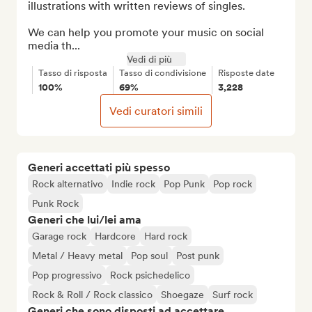
illustrations with written reviews of singles.

We can help you promote your music on social 
media th...
Vedi di più
Tasso di risposta
Tasso di condivisione
Risposte date
100%
69%
3,228
Vedi curatori simili
Generi accettati più spesso
Rock alternativo
Indie rock
Pop Punk
Pop rock
Punk Rock
Generi che lui/lei ama
Garage rock
Hardcore
Hard rock
Metal / Heavy metal
Pop soul
Post punk
Pop progressivo
Rock psichedelico
Rock & Roll / Rock classico
Shoegaze
Surf rock
Generi che sono disposti ad accettare