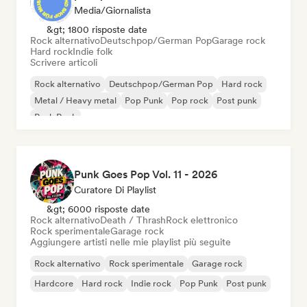
Media/Giornalista
&gt; 1800 risposte date
Rock alternativo
Deutschpop/German Pop
Garage rock
Hard rock
Indie folk
Scrivere articoli
Rock alternativo
Deutschpop/German Pop
Hard rock
Metal / Heavy metal
Pop Punk
Pop rock
Post punk
Punk Rock
Punk Goes Pop Vol. 11 - 2026
Curatore Di Playlist
&gt; 6000 risposte date
Rock alternativo
Death / Thrash
Rock elettronico
Rock sperimentale
Garage rock
Aggiungere artisti nelle mie playlist più seguite
Rock alternativo
Rock sperimentale
Garage rock
Hardcore
Hard rock
Indie rock
Pop Punk
Post punk