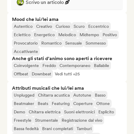
Scrivo un articolo
Mood che lui/lei ama
Autentico
Creativo
Curioso
Scuro
Eccentrico
Eclettico
Energetico
Melodico
Midtempo
Positivo
Provocatorio
Romantico
Sensuale
Sommesso
Accattivante
Anche gli stati d'animo sono aperti a ricevere
Coinvolgente
Freddo
Contemporaneo
Ballabile
Offbeat
Downbeat
Vedi tutti +25
Attributi musicali che lui/lei ama
Unplugged
Chitarra acustica
Autotune
Basso
Beatmaker
Beats
Featuring
Coperture
Ottone
Demo
Chitarra elettrica
Suoni elettronici
Esplicito
Freestyle
Strumentale
Registrazione dal vivo
Bassa fedeltà
Brani completati
Tamburi