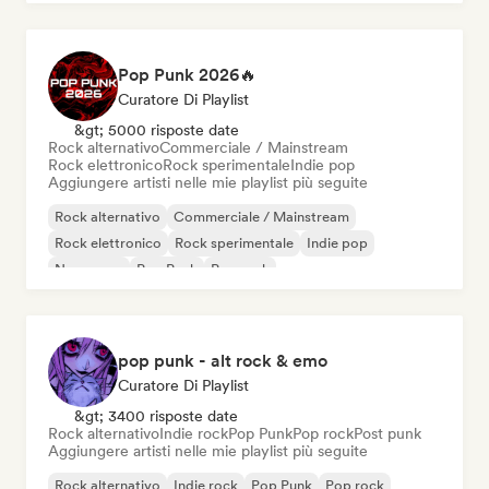
Pop Punk 2026🔥
Curatore Di Playlist
&gt; 5000 risposte date
Rock alternativo
Commerciale / Mainstream
Rock elettronico
Rock sperimentale
Indie pop
Aggiungere artisti nelle mie playlist più seguite
Rock alternativo
Commerciale / Mainstream
Rock elettronico
Rock sperimentale
Indie pop
New wave
Pop Punk
Pop rock
pop punk - alt rock & emo
Curatore Di Playlist
&gt; 3400 risposte date
Rock alternativo
Indie rock
Pop Punk
Pop rock
Post punk
Aggiungere artisti nelle mie playlist più seguite
Rock alternativo
Indie rock
Pop Punk
Pop rock