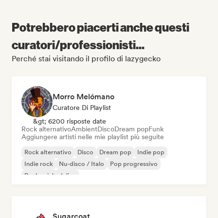
Potrebbero piacerti anche questi
curatori/professionisti...
Perché stai visitando il profilo di lazygecko
Morro Melómano
Curatore Di Playlist
&gt; 6200 risposte date
Rock alternativo
Ambient
Disco
Dream pop
Funk
Aggiungere artisti nelle mie playlist più seguite
Rock alternativo
Disco
Dream pop
Indie pop
Indie rock
Nu-disco / Italo
Pop progressivo
Rock psichedelico
Sugarcoat