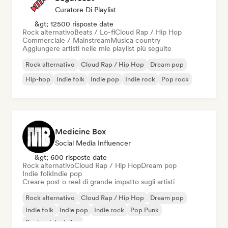
Curatore Di Playlist
&gt; 12500 risposte date
Rock alternativo
Beats / Lo-fi
Cloud Rap / Hip Hop
Commerciale / Mainstream
Musica country
Aggiungere artisti nelle mie playlist più seguite
Rock alternativo
Cloud Rap / Hip Hop
Dream pop
Hip-hop
Indie folk
Indie pop
Indie rock
Pop rock
Medicine Box
Social Media Influencer
&gt; 600 risposte date
Rock alternativo
Cloud Rap / Hip Hop
Dream pop
Indie folk
Indie pop
Creare post o reel di grande impatto sugli artisti
Rock alternativo
Cloud Rap / Hip Hop
Dream pop
Indie folk
Indie pop
Indie rock
Pop Punk
Rock psichedelico