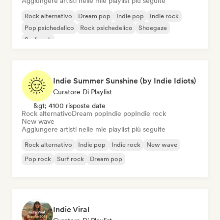
Aggiungere artisti nelle mie playlist più seguite
Rock alternativo
Dream pop
Indie pop
Indie rock
Pop psichedelico
Rock psichedelico
Shoegaze
Surf rock
Indie Summer Sunshine (by Indie Idiots)
Curatore Di Playlist
&gt; 4100 risposte date
Rock alternativo
Dream pop
Indie pop
Indie rock
New wave
Aggiungere artisti nelle mie playlist più seguite
Rock alternativo
Indie pop
Indie rock
New wave
Pop rock
Surf rock
Dream pop
Indie Viral