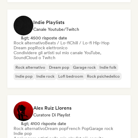
Indie Playlists
Canale Youtube/Twitch
&gt; 4500 risposte date
Rock alternativo
Beats / Lo-fi
Chill / Lo-fi Hip-Hop
Dream pop
Rock elettronico
Condividere gli artisti sul mio canale YouTube,
SoundCloud o Twitch
Rock alternativo
Dream pop
Garage rock
Indie folk
Indie pop
Indie rock
Lofi bedroom
Rock psichedelico
Alex Ruiz Llorens
Curatore Di Playlist
&gt; 4100 risposte date
Rock alternativo
Dream pop
French Pop
Garage rock
Indie pop