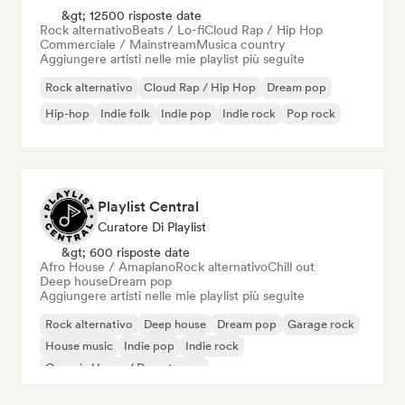
&gt; 12500 risposte date
Rock alternativo
Beats / Lo-fi
Cloud Rap / Hip Hop
Commerciale / Mainstream
Musica country
Aggiungere artisti nelle mie playlist più seguite
Rock alternativo
Cloud Rap / Hip Hop
Dream pop
Hip-hop
Indie folk
Indie pop
Indie rock
Pop rock
Playlist Central
Curatore Di Playlist
&gt; 600 risposte date
Afro House / Amapiano
Rock alternativo
Chill out
Deep house
Dream pop
Aggiungere artisti nelle mie playlist più seguite
Rock alternativo
Deep house
Dream pop
Garage rock
House music
Indie pop
Indie rock
Organic House / Downtempo