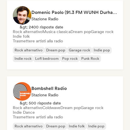
Domenic Paolo (91.3 FM WUNH Durham)
Stazione Radio
&gt; 2400 risposte date
Rock alternativo
Musica classica
Dream pop
Garage rock
Indie folk
Trasmettere artisti alla radio
Rock alternativo
Dream pop
Garage rock
Indie pop
Indie rock
Lofi bedroom
Pop rock
Punk Rock
Bombshell Radio
Stazione Radio
&gt; 500 risposte date
Rock alternativo
Coldwave
Dream pop
Garage rock
Indie Dance
Trasmettere artisti alla radio
Rock alternativo
Dream pop
Indie folk
Indie pop