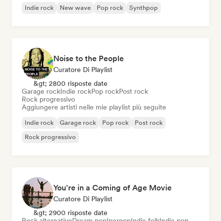
Indie rock
New wave
Pop rock
Synthpop
Noise to the People
Curatore Di Playlist
&gt; 2800 risposte date
Garage rock
Indie rock
Pop rock
Post rock
Rock progressivo
Aggiungere artisti nelle mie playlist più seguite
Indie rock
Garage rock
Pop rock
Post rock
Rock progressivo
You're in a Coming of Age Movie
Curatore Di Playlist
&gt; 2900 risposte date
Rock alternativo
Dream pop
Iperpop
Indie folk
Indie pop