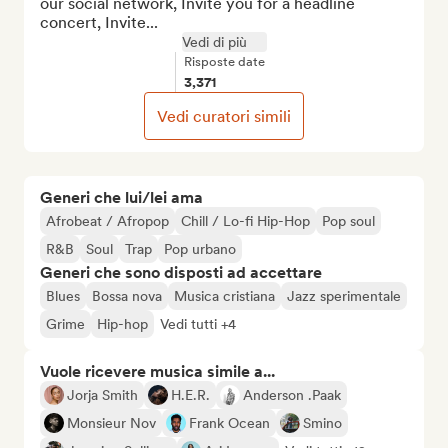
our social network, Invite you for a headline 
concert, Invite...
Vedi di più
Risposte date
3,371
Vedi curatori simili
Generi che lui/lei ama
Afrobeat / Afropop
Chill / Lo-fi Hip-Hop
Pop soul
R&B
Soul
Trap
Pop urbano
Generi che sono disposti ad accettare
Blues
Bossa nova
Musica cristiana
Jazz sperimentale
Grime
Hip-hop
Vedi tutti +4
Vuole ricevere musica simile a...
Jorja Smith
H.E.R.
Anderson .Paak
Monsieur Nov
Frank Ocean
Smino