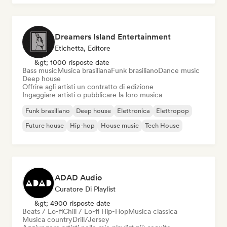
Dreamers Island Entertainment
Etichetta, Editore
&gt; 1000 risposte date
Bass music
Musica brasiliana
Funk brasiliano
Dance music
Deep house
Offrire agli artisti un contratto di edizione
Ingaggiare artisti o pubblicare la loro musica
Funk brasiliano
Deep house
Elettronica
Elettropop
Future house
Hip-hop
House music
Tech House
ADAD Audio
Curatore Di Playlist
&gt; 4900 risposte date
Beats / Lo-fi
Chill / Lo-fi Hip-Hop
Musica classica
Musica country
Drill/Jersey