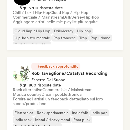
&gt; 5700 risposte date
Chill / Lo-fi Hip-Hop
Cloud Rap / Hip Hop
Commerciale / Mainstream
Drill/Jersey
Hip-hop
Aggiungere artisti nelle mie playlist più seguite
Cloud Rap / Hip Hop
Drill/Jersey
Hip-hop
Hip-hop strumentale
Rap francese
Trap
Pop urbano
Chill / Lo-fi Hip-Hop
Feedback approfondito
Rob Tavaglione/Catalyst Recording
Esperto Del Suono
&gt; 800 risposte date
Rock alternativo
Commerciale / Mainstream
Musica country
Dream pop
Elettronica
Fornire agli artisti un feedback dettagliato sul loro
suono/produzione
Elettronica
Rock sperimentale
Indie folk
Indie pop
Indie rock
Metal / Heavy metal
Post punk
Rock & Roll / Rock classico