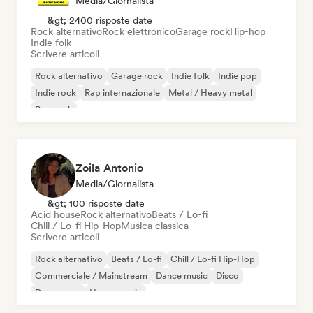
Media/Giornalista
&gt; 2400 risposte date
Rock alternativo
Rock elettronico
Garage rock
Hip-hop
Indie folk
Scrivere articoli
Rock alternativo
Garage rock
Indie folk
Indie pop
Indie rock
Rap internazionale
Metal / Heavy metal
Pop rock
Zoila Antonio
Media/Giornalista
&gt; 100 risposte date
Acid house
Rock alternativo
Beats / Lo-fi
Chill / Lo-fi Hip-Hop
Musica classica
Scrivere articoli
Rock alternativo
Beats / Lo-fi
Chill / Lo-fi Hip-Hop
Commerciale / Mainstream
Dance music
Disco
Dream pop
House music