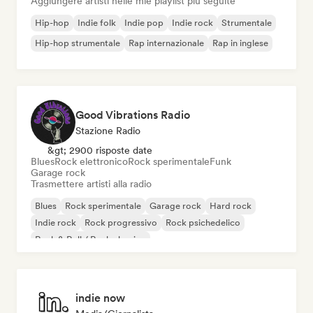
Aggiungere artisti nelle mie playlist più seguite
Hip-hop
Indie folk
Indie pop
Indie rock
Strumentale
Hip-hop strumentale
Rap internazionale
Rap in inglese
Good Vibrations Radio
Stazione Radio
&gt; 2900 risposte date
Blues
Rock elettronico
Rock sperimentale
Funk
Garage rock
Trasmettere artisti alla radio
Blues
Rock sperimentale
Garage rock
Hard rock
Indie rock
Rock progressivo
Rock psichedelico
Rock & Roll / Rock classico
indie now