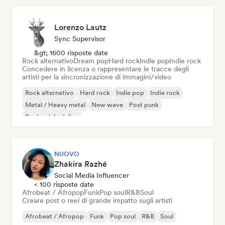
Lorenzo Lautz
Sync Supervisor
&gt; 1600 risposte date
Rock alternativo
Dream pop
Hard rock
Indie pop
Indie rock
Concedere in licenza o rappresentare le tracce degli
artisti per la sincronizzazione di immagini/video
Rock alternativo
Hard rock
Indie pop
Indie rock
Metal / Heavy metal
New wave
Post punk
Rock psichedelico
NUOVO
Zhakira Razhé
Social Media Influencer
< 100 risposte date
Afrobeat / Afropop
Funk
Pop soul
R&B
Soul
Creare post o reel di grande impatto sugli artisti
Afrobeat / Afropop
Funk
Pop soul
R&B
Soul