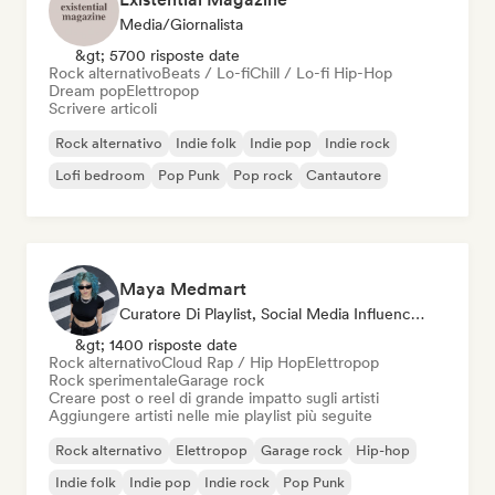
Media/Giornalista
&gt; 5700 risposte date
Rock alternativo
Beats / Lo-fi
Chill / Lo-fi Hip-Hop
Dream pop
Elettropop
Scrivere articoli
Rock alternativo
Indie folk
Indie pop
Indie rock
Lofi bedroom
Pop Punk
Pop rock
Cantautore
Maya Medmart
Curatore Di Playlist, Social Media Influencer
&gt; 1400 risposte date
Rock alternativo
Cloud Rap / Hip Hop
Elettropop
Rock sperimentale
Garage rock
Creare post o reel di grande impatto sugli artisti
Aggiungere artisti nelle mie playlist più seguite
Rock alternativo
Elettropop
Garage rock
Hip-hop
Indie folk
Indie pop
Indie rock
Pop Punk