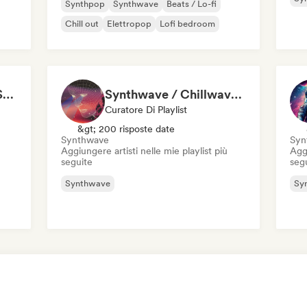
Synthpop
Synthwave
Beats / Lo-fi
Chill out
Elettropop
Lofi bedroom
Synthwaves by LightSource
Synthwave / Chillwave by ØRBITA
Curatore Di Playlist
&gt; 200 risposte date
Synthwave
Syn
Aggiungere artisti nelle mie playlist più
Aggi
seguite
seg
Synthwave
Sy