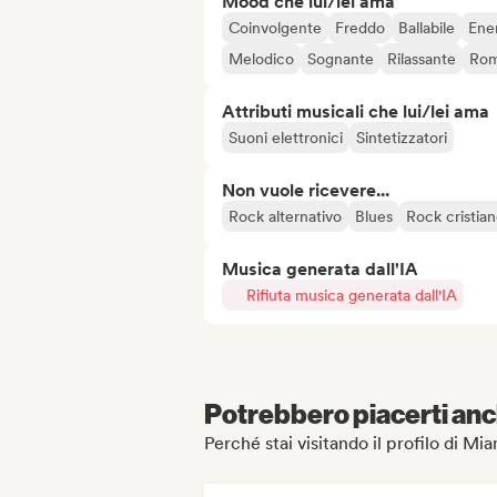
Mood che lui/lei ama
Coinvolgente
Freddo
Ballabile
Ene
Melodico
Sognante
Rilassante
Rom
Attributi musicali che lui/lei ama
Suoni elettronici
Sintetizzatori
Non vuole ricevere...
Rock alternativo
Blues
Rock cristia
Musica generata dall'IA
Rifiuta musica generata dall'IA
Potrebbero piacerti anch
Perché stai visitando il profilo di M