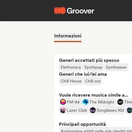
Informazioni
Generi accettati più spesso
Elettronica
Synthpop
Synthwave
Generi che lui/lei ama
Chill House
Chill out
Vuole ricevere musica simile a...
FM-84
The Midnight
Tim
Lazer Club
Sunglasses Kid
Principali opportunità
Aggiungere artisti nelle mie playlist pi