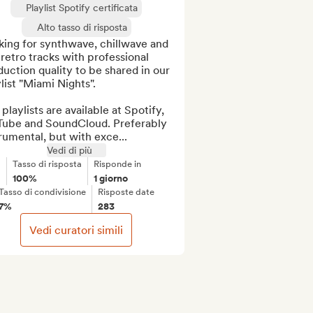
Playlist Spotify certificata
Alto tasso di risposta
ing for synthwave, chillwave and 
retro tracks with professional 
uction quality to be shared in our 
list "Miami Nights". 

playlists are available at Spotify, 
Tube and SoundCloud. Preferably 
rumental, but with exce...
Vedi di più
Tasso di risposta
Risponde in
100%
1 giorno
Tasso di condivisione
Risposte date
7%
283
Vedi curatori simili