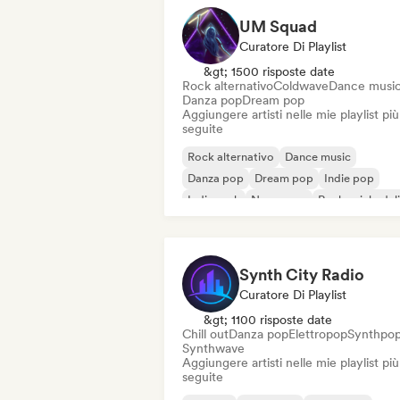
UM Squad
Curatore Di Playlist
&gt; 1500 risposte date
Rock alternativo
Coldwave
Dance musi
Danza pop
Dream pop
Aggiungere artisti nelle mie playlist più
seguite
Rock alternativo
Dance music
Danza pop
Dream pop
Indie pop
Indie rock
New wave
Rock psichedel
Synth City Radio
Curatore Di Playlist
&gt; 1100 risposte date
Chill out
Danza pop
Elettropop
Synthpo
Synthwave
Aggiungere artisti nelle mie playlist più
seguite