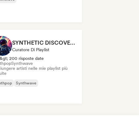
SYNTHETIC DISCOVERIES
Curatore Di Playlist
&gt; 200 risposte date
thpop
Synthwave
ungere artisti nelle mie playlist più
uite
nthpop
Synthwave