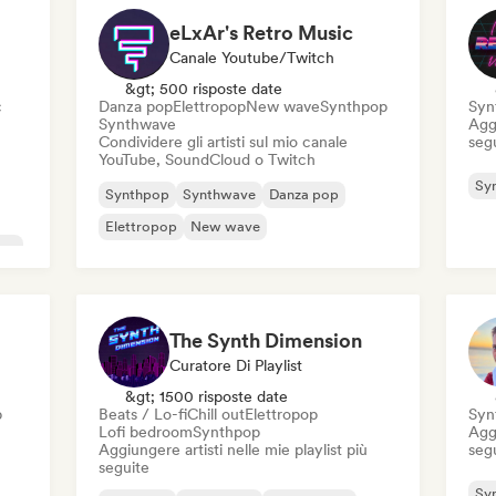
eLxAr's Retro Music
Canale Youtube/Twitch
&gt; 500 risposte date
c
Danza pop
Elettropop
New wave
Synthpop
Syn
Synthwave
Aggi
Condividere gli artisti sul mio canale
seg
YouTube, SoundCloud o Twitch
Sy
Synthpop
Synthwave
Danza pop
Elettropop
New wave
ico
The Synth Dimension
Curatore Di Playlist
&gt; 1500 risposte date
p
Beats / Lo-fi
Chill out
Elettropop
Syn
Lofi bedroom
Synthpop
Aggi
Aggiungere artisti nelle mie playlist più
seg
seguite
Sy