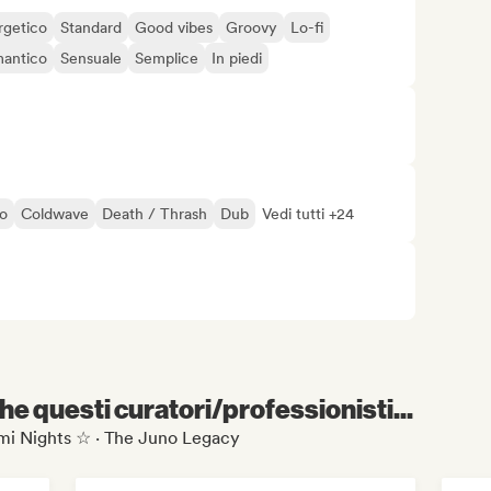
rgetico
Standard
Good vibes
Groovy
Lo-fi
antico
Sensuale
Semplice
In piedi
no
Coldwave
Death / Thrash
Dub
Vedi tutti +24
e questi curatori/professionisti...
iami Nights ☆ · The Juno Legacy