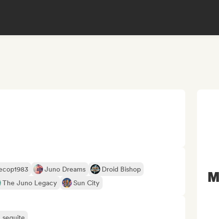
ecop1983
Juno Dreams
Droid Bishop
M
The Juno Legacy
Sun City
ù seguite