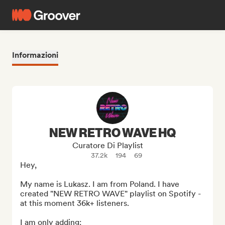
Informazioni
NEW RETRO WAVE HQ
Curatore Di Playlist
37.2k
194
69
Hey,

My name is Lukasz. I am from Poland. I have 
created "NEW RETRO WAVE" playlist on Spotify - 
at this moment 36k+ listeners.

I am only adding:
