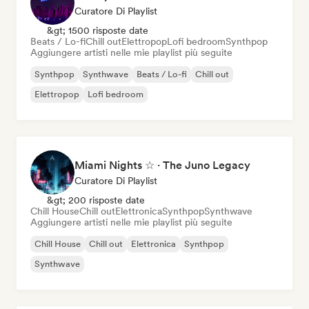
Curatore Di Playlist
&gt; 1500 risposte date
Beats / Lo-fi
Chill out
Elettropop
Lofi bedroom
Synthpop
Aggiungere artisti nelle mie playlist più seguite
Synthpop
Synthwave
Beats / Lo-fi
Chill out
Elettropop
Lofi bedroom
Miami Nights ☆ · The Juno Legacy
Curatore Di Playlist
&gt; 200 risposte date
Chill House
Chill out
Elettronica
Synthpop
Synthwave
Aggiungere artisti nelle mie playlist più seguite
Chill House
Chill out
Elettronica
Synthpop
Synthwave