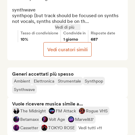
synthwave

synthpop (but track should be focused on synths 
not vocals, synths should be on th...
Vedi di più
Tasso di condivisione
Condivide in
Risposte date
10%
1 giorno
687
Vedi curatori simili
Generi accettati più spesso
Ambient
Elettronica
Strumentale
Synthpop
Synthwave
Vuole ricevere musica simile a...
The Midnight
FM Attack
Rogue VHS
Betamaxx
Volt Age
Marvel83'
Cassetter
TOKYO ROSE
Vedi tutti +11