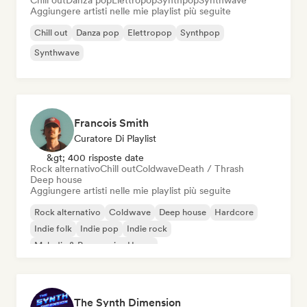
Chill out
Danza pop
Elettropop
Synthpop
Synthwave
Aggiungere artisti nelle mie playlist più seguite
Chill out
Danza pop
Elettropop
Synthpop
Synthwave
Francois Smith
Curatore Di Playlist
&gt; 400 risposte date
Rock alternativo
Chill out
Coldwave
Death / Thrash
Deep house
Aggiungere artisti nelle mie playlist più seguite
Rock alternativo
Coldwave
Deep house
Hardcore
Indie folk
Indie pop
Indie rock
Melodic & Progressive House
The Synth Dimension