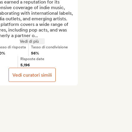
as earned a reputation for its 
nsive coverage of indie music, 
aborating with international labels, 
a outlets, and emerging artists. 
platform covers a wide range of 
es, including pop acts, and was 
erly a partner o...
Vedi di più
asso di risposta
Tasso di condivisione
0%
56%
Risposte date
5,196
Vedi curatori simili