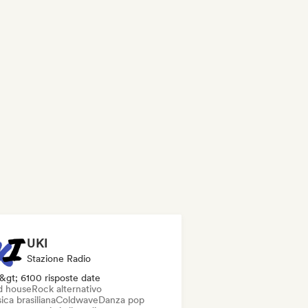
UKI
Stazione Radio
&gt; 6100 risposte date
d house
Rock alternativo
ca brasiliana
Coldwave
Danza pop