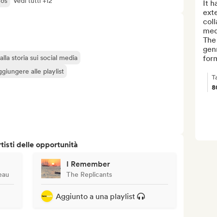
mos
Vedi tutti +12
It h
exte
coll
medi
The 
genr
lla storia sui social media
form
giungere alle playlist
T
8
isti delle opportunità
I Remember
eau
The Replicants
Aggiunto a una playlist