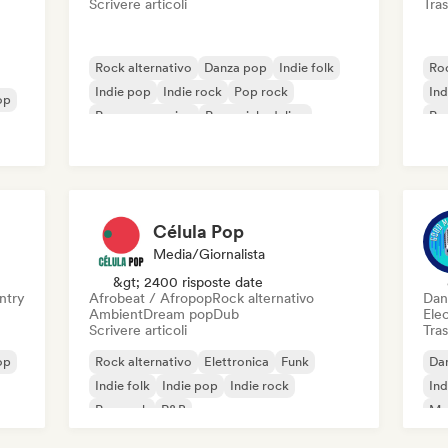
Scrivere articoli
Tras
Rock alternativo
Danza pop
Indie folk
Roc
Indie pop
Indie rock
Pop rock
Ind
op
Pop progressivo
Pop psichedelico
Po
Célula Pop
Media/Giornalista
&gt; 2400 risposte date
ntry
Afrobeat / Afropop
Rock alternativo
Dan
Ambient
Dream pop
Dub
Ele
Scrivere articoli
Tras
op
Rock alternativo
Elettronica
Funk
Da
Indie folk
Indie pop
Indie rock
Ind
Pop rock
R&B
Met
Re