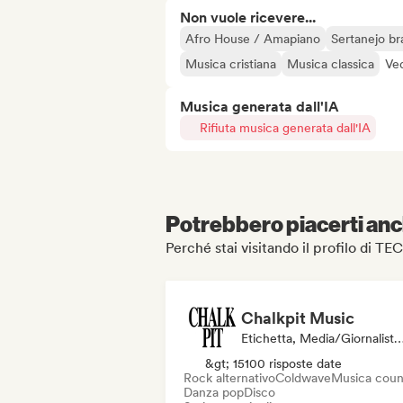
Non vuole ricevere...
Afro House / Amapiano
Sertanejo bra
Musica cristiana
Musica classica
Ved
Musica generata dall'IA
Rifiuta musica generata dall'IA
Potrebbero piacerti anch
Perché stai visitando il profilo di 
Chalkpit Music
Etichetta, Media/Giornalista, Curatore Di
&gt; 15100 risposte date
Rock alternativo
Coldwave
Musica coun
Danza pop
Disco