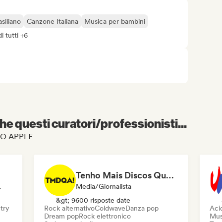
siliano
Canzone Italiana
Musica per bambini
i tutti +6
e questi curatori/professionisti...
TECO APPLE
Tenho Mais Discos Que Amigos!
 Playlist
Media/Giornalista
&gt; 9600 risposte date
try
Rock alternativo
Coldwave
Danza pop
Aci
Dream pop
Rock elettronico
Musi