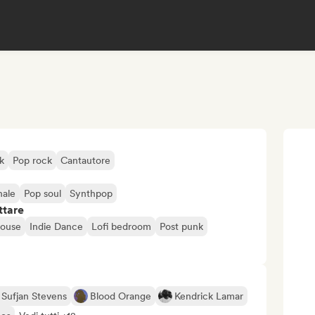
k
Pop rock
Cantautore
nale
Pop soul
Synthpop
ttare
house
Indie Dance
Lofi bedroom
Post punk
Sufjan Stevens
Blood Orange
Kendrick Lamar