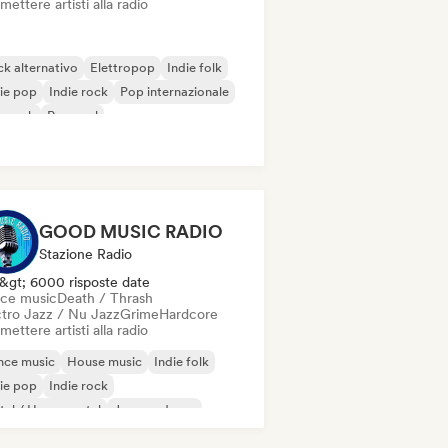
mettere artisti alla radio
k alternativo
Elettropop
Indie folk
ie pop
Indie rock
Pop internazionale
p rock
Pop soul
GOOD MUSIC RADIO
Stazione Radio
&gt; 6000 risposte date
ce music
Death / Thrash
ctro Jazz / Nu Jazz
Grime
Hardcore
mettere artisti alla radio
nce music
House music
Indie folk
ie pop
Indie rock
al / Heavy metal
Jazz moderno
ggae