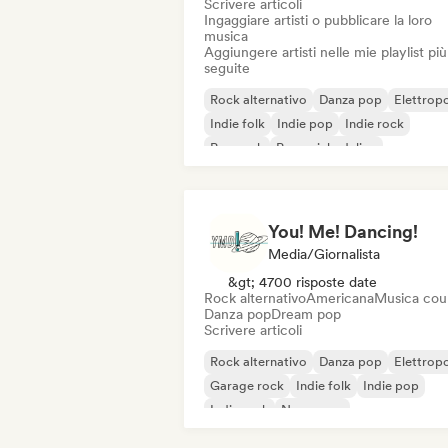
Scrivere articoli
Ingaggiare artisti o pubblicare la loro
musica
Aggiungere artisti nelle mie playlist più
seguite
Rock alternativo
Danza pop
Elettrop
Indie folk
Indie pop
Indie rock
Pop rock
Pop psichedelico
You! Me! Dancing!
Media/Giornalista
&gt; 4700 risposte date
Rock alternativo
Americana
Musica cou
Danza pop
Dream pop
Scrivere articoli
Rock alternativo
Danza pop
Elettrop
Garage rock
Indie folk
Indie pop
Indie rock
New wave