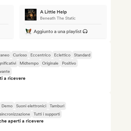
A Little Help
Beneath The Static
Aggiunto a una playlist
raneo
Curioso
Eccentrico
Eclettico
Standard
gnificativi
Midtempo
Originale
Positivo
ivante
i a ricevere
Demo
Suoni elettronici
Tamburi
 sincronizzazione
Tutti i supporti
che aperti a ricevere