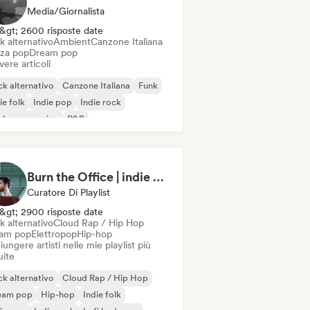
Media/Giornalista
&gt; 2600 risposte date
k alternativo
Ambient
Canzone Italiana
za pop
Dream pop
vere articoli
k alternativo
Canzone Italiana
Funk
ie folk
Indie pop
Indie rock
ck progressivo
R&B
Burn the Office | indie against burnout (by Music Minds)
Curatore Di Playlist
&gt; 2900 risposte date
k alternativo
Cloud Rap / Hip Hop
am pop
Elettropop
Hip-hop
ungere artisti nelle mie playlist più
uite
k alternativo
Cloud Rap / Hip Hop
eam pop
Hip-hop
Indie folk