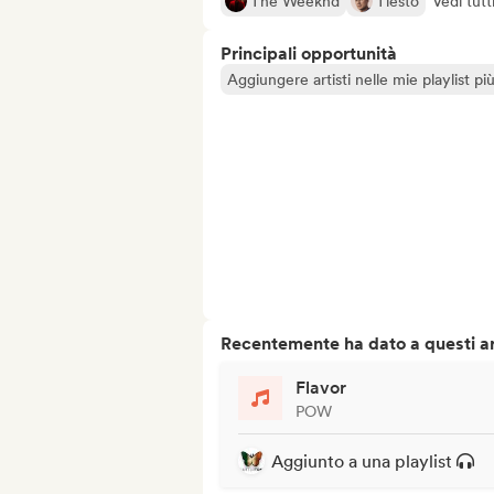
The Weeknd
Tiësto
Vedi tutt
Principali opportunità
Aggiungere artisti nelle mie playlist pi
Recentemente ha dato a questi art
Flavor
POW
Aggiunto a una playlist