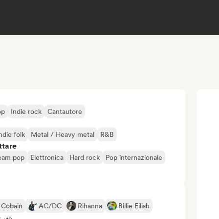
op
Indie rock
Cantautore
ndie folk
Metal / Heavy metal
R&B
ttare
eam pop
Elettronica
Hard rock
Pop internazionale
 Cobain
AC/DC
Rihanna
Billie Eilish