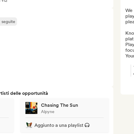
i +12
We h
play
plea
ù seguite
Know
plat
Play
focu
Your
isti delle opportunità
Chasing The Sun
Alpyne
Aggiunto a una playlist