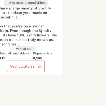
Alto tasso di condivisione
ave a large variety of Spotify 
lists to place your music on 
se submit.

 that you're on a "niche" 
form. Even though the Spotify 
lists have 1000's of followers. We 
s on tracks that truly moves us. 
 song has ...
Vedi di più
Tasso di condivisione
Risposte date
41%
8,266
Vedi curatori simili