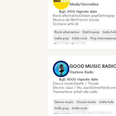
Media/Giornalista
&gt; 5100 risposte date
Rock alternativo
Dream pop
Elettropop
Musica da film
French house
Scrivere articoli
Rock alternativo
Elettropop
Indie fol
Indie pop
Indie rock
Pop internaziona
Pop rock
Pop soul
GOOD MUSIC RADI
Stazione Radio
&gt; 6000 risposte date
Dance music
Death / Thrash
Electro Jazz / Nu Jazz
Grime
Hardcore
Trasmettere artisti alla radio
Dance music
House music
Indie folk
Indie pop
Indie rock
Metal / Heavy metal
Jazz moderno