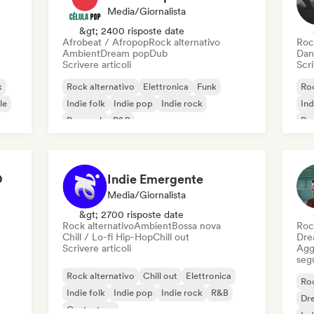
Media/Giornalista
&gt; 2400 risposte date
Afrobeat / Afropop
Rock alternativo
Roc
Ambient
Dream pop
Dub
Dan
Scrivere articoli
Scri
k
Rock alternativo
Elettronica
Funk
Roc
le
Indie folk
Indie pop
Indie rock
Ind
Pop rock
R&B
Ro
O
Indie Emergente
Media/Giornalista
&gt; 2700 risposte date
Rock alternativo
Ambient
Bossa nova
Roc
Chill / Lo-fi Hip-Hop
Chill out
Dre
Scrivere articoli
Aggi
seg
Rock alternativo
Chill out
Elettronica
Roc
Indie folk
Indie pop
Indie rock
R&B
Dr
Cantautore