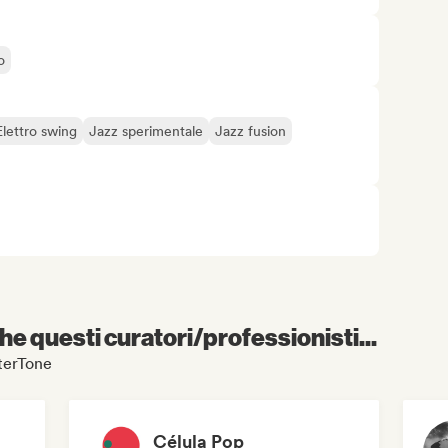
o
Elettro swing
Jazz sperimentale
Jazz fusion
e questi curatori/professionisti...
tterTone
Célula Pop