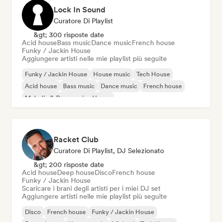
Lock In Sound
Curatore Di Playlist
&gt; 300 risposte date
Acid house
Bass music
Dance music
French house
Funky / Jackin House
Aggiungere artisti nelle mie playlist più seguite
Funky / Jackin House
House music
Tech House
Acid house
Bass music
Dance music
French house
Melodic & Progressive House
Racket Club
Curatore Di Playlist, DJ Selezionato
&gt; 200 risposte date
Acid house
Deep house
Disco
French house
Funky / Jackin House
Scaricare i brani degli artisti per i miei DJ set
Aggiungere artisti nelle mie playlist più seguite
Disco
French house
Funky / Jackin House