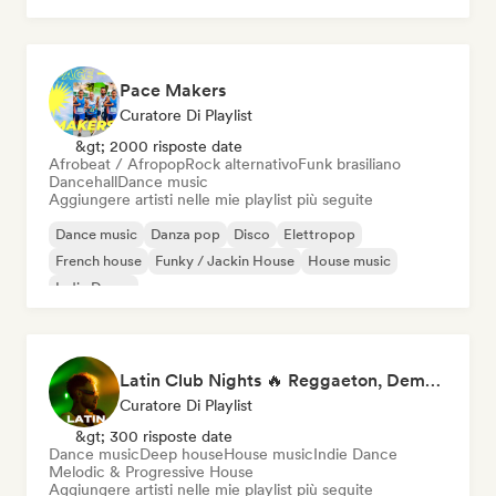
Pace Makers
Curatore Di Playlist
&gt; 2000 risposte date
Afrobeat / Afropop
Rock alternativo
Funk brasiliano
Dancehall
Dance music
Aggiungere artisti nelle mie playlist più seguite
Dance music
Danza pop
Disco
Elettropop
French house
Funky / Jackin House
House music
Indie Dance
Latin Club Nights 🔥 Reggaeton, Dembow & Latin House
Curatore Di Playlist
&gt; 300 risposte date
Dance music
Deep house
House music
Indie Dance
Melodic & Progressive House
Aggiungere artisti nelle mie playlist più seguite