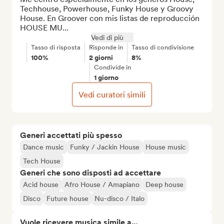
Techhouse, Powerhouse, Funky House y Groovy 
House. En Groover con mis listas de reproducción  
HOUSE MU...
Vedi di più
Tasso di risposta
Risponde in
Tasso di condivisione
100%
2 giorni
8%
Condivide in
1 giorno
Vedi curatori simili
Generi accettati più spesso
Dance music
Funky / Jackin House
House music
Tech House
Generi che sono disposti ad accettare
Acid house
Afro House / Amapiano
Deep house
Disco
Future house
Nu-disco / Italo
Vuole ricevere musica simile a...