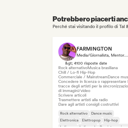
Potrebbero piacerti anch
Perché stai visitando il profilo di Tal 
FARMINGTON
Media/Giornalista, Mentore, Stazione Radio, Sync Supervisor
&gt; 4100 risposte date
Rock alternativo
Musica brasiliana
Chill / Lo-fi Hip-Hop
Commerciale / Mainstream
Dance mus
Concedere in licenza o rappresentare 
tracce degli artisti per la sincronizzazi
di immagini/video
Scrivere articoli
Trasmettere artisti alla radio
Dare agli artisti consigli costruttivi
Rock alternativo
Dance music
Elettronica
Elettropop
Hip-hop
Indie pop
Indie rock
Pop internaziona