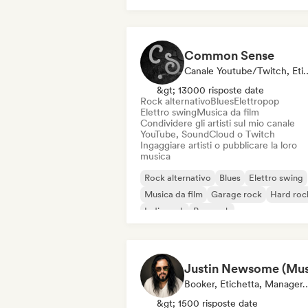
Common Sense
Canale Youtube/Twi
&gt; 13000 risposte date
Rock alternativo
Blues
Elettropop
Elettro swing
Musica da film
Condividere gli artisti sul mio canale
YouTube, SoundCloud o Twitch
Ingaggiare artisti o pubblicare la loro
musica
Rock alternativo
Blues
Elettro swing
Musica da film
Garage rock
Hard roc
Indie rock
Pop rock
Booker, Etichetta, Mana
&gt; 1500 risposte date