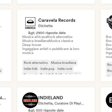
Caravela Records
tch, Etichetta
Etichetta
&gt; 2900 risposte date
Musica africana
Rock alternativo
Roc
Musica brasiliana
Musica classica
Roc
Deep house
Roc
Ingaggiare artisti o pubblicare la loro
Gest
musica
Inga
mus
Rock alternativo
Musica brasiliana
Roc
Indie folk
Indie pop
Indie rock
k
Roc
Pop rock
Rock & Roll / Rock classico
Ha
Musica africana
Po
Justin Newsome (Music & Entertainment Executive | A&R, Artist Development & Partnerships | Applied AI & Systems Strategy)
INDIELAND
ger, Mentore
Etichetta, Curatore Di Playlist, Editore
&gt; 500 risposte date