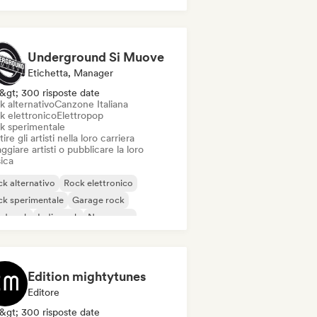
Underground Si Muove
Etichetta, Manager
&gt; 300 risposte date
k alternativo
Canzone Italiana
k elettronico
Elettropop
k sperimentale
ire gli artisti nella loro carriera
ggiare artisti o pubblicare la loro
ica
k alternativo
Rock elettronico
k sperimentale
Garage rock
rd rock
Indie rock
New wave
p Punk
Edition mightytunes
Editore
&gt; 300 risposte date