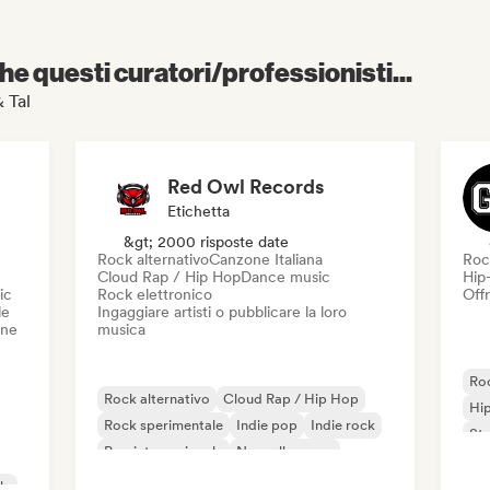
e questi curatori/professionisti...
& Tal
Red Owl Records
Etichetta
&gt; 2000 risposte date
Rock alternativo
Canzone Italiana
Roc
Cloud Rap / Hip Hop
Dance music
Hip
ic
Rock elettronico
Offr
le
Ingaggiare artisti o pubblicare la loro
one
musica
Roc
Rock alternativo
Cloud Rap / Hip Hop
Hi
Rock sperimentale
Indie pop
Indie rock
St
Pop internazionale
Nouvelle scene
Pop rock
le