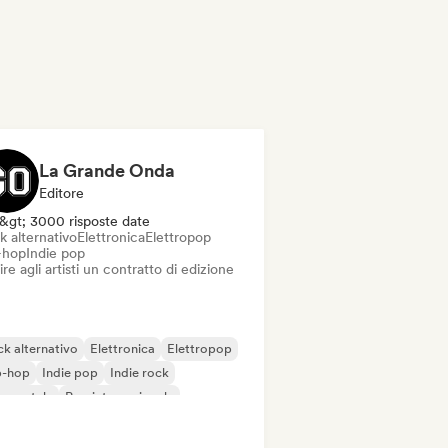
La Grande Onda
Editore
&gt; 3000 risposte date
k alternativo
Elettronica
Elettropop
-hop
Indie pop
ire agli artisti un contratto di edizione
k alternativo
Elettronica
Elettropop
p-hop
Indie pop
Indie rock
rumentale
Pop internazionale