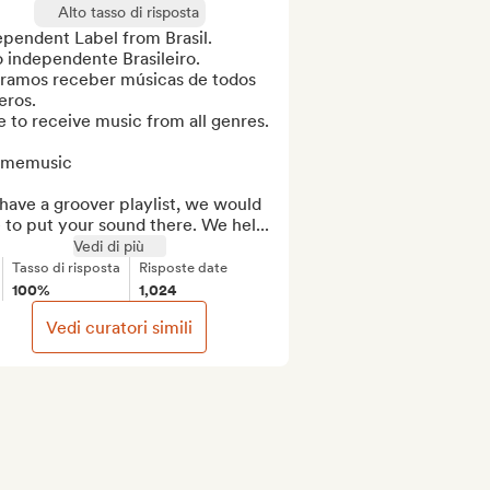
Alto tasso di risposta
pendent Label from Brasil. 

 independente Brasileiro. 

ramos receber músicas de todos 
ros. 

 to receive music from all genres. 

memusic

ave a groover playlist, we would 
 to put your sound there. We hel...
Vedi di più
Tasso di risposta
Risposte date
100%
1,024
Vedi curatori simili