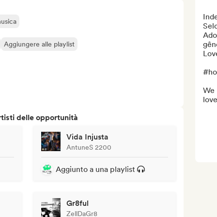
Inde
musica
Selo
Ado
gêne
Aggiungere alle playlist
Love
#ho
We h
love
isti delle opportunità
Vida Injusta
AntuneS 2200
Aggiunto a una playlist
Gr8ful
ZellDaGr8