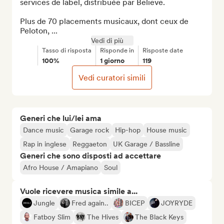
services de label, distribuée par Believe.

Plus de 70 placements musicaux, dont ceux de 
Peloton, ...
Vedi di più
Tasso di risposta
Risponde in
Risposte date
100%
1 giorno
119
Vedi curatori simili
Generi che lui/lei ama
Dance music
Garage rock
Hip-hop
House music
Rap in inglese
Reggaeton
UK Garage / Bassline
Generi che sono disposti ad accettare
Afro House / Amapiano
Soul
Vuole ricevere musica simile a...
Jungle
Fred again..
BICEP
JOYRYDE
Fatboy Slim
The Hives
The Black Keys