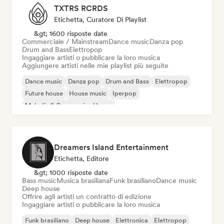
TXTRS RCRDS
Etichetta, Curatore Di Playlist
&gt; 1600 risposte date
Commerciale / Mainstream
Dance music
Danza pop
Drum and Bass
Elettropop
Ingaggiare artisti o pubblicare la loro musica
Aggiungere artisti nelle mie playlist più seguite
Dance music
Danza pop
Drum and Bass
Elettropop
Future house
House music
Iperpop
Melodic & Progressive House
Dreamers Island Entertainment
Etichetta, Editore
&gt; 1000 risposte date
Bass music
Musica brasiliana
Funk brasiliano
Dance music
Deep house
Offrire agli artisti un contratto di edizione
Ingaggiare artisti o pubblicare la loro musica
Funk brasiliano
Deep house
Elettronica
Elettropop