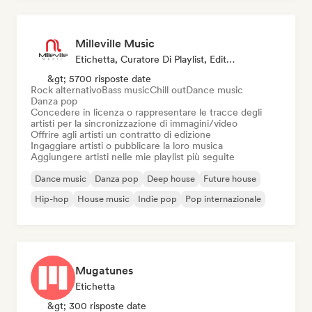
Milleville Music
Etichetta, Curatore Di Playlist, Editore, Sync Supervisor
&gt; 5700 risposte date
Rock alternativo
Bass music
Chill out
Dance music
Danza pop
Concedere in licenza o rappresentare le tracce degli
artisti per la sincronizzazione di immagini/video
Offrire agli artisti un contratto di edizione
Ingaggiare artisti o pubblicare la loro musica
Aggiungere artisti nelle mie playlist più seguite
Dance music
Danza pop
Deep house
Future house
Hip-hop
House music
Indie pop
Pop internazionale
Mugatunes
Etichetta
&gt; 300 risposte date