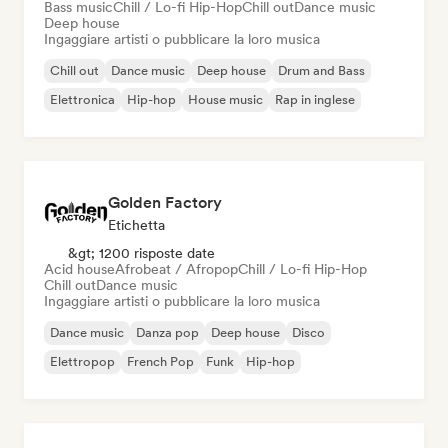
Bass music
Chill / Lo-fi Hip-Hop
Chill out
Dance music
Deep house
Ingaggiare artisti o pubblicare la loro musica
Chill out
Dance music
Deep house
Drum and Bass
Elettronica
Hip-hop
House music
Rap in inglese
Golden Factory
Etichetta
&gt; 1200 risposte date
Acid house
Afrobeat / Afropop
Chill / Lo-fi Hip-Hop
Chill out
Dance music
Ingaggiare artisti o pubblicare la loro musica
Dance music
Danza pop
Deep house
Disco
Elettropop
French Pop
Funk
Hip-hop